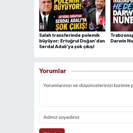
Salah transferinde polemik
Trabzons
büyüyor: Ertuğrul Doğan’dan
Darwin N
Serdal Adalı’ya şok çıkış!
Yorumlar