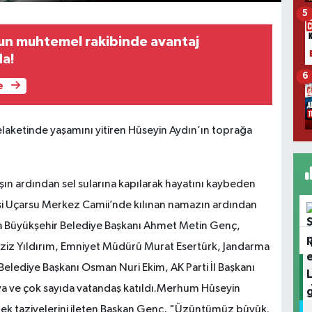
5
un muhtemel rakibinde avantaj
da!
6
e
aketinde yaşamını yitiren Hüseyin Aydın’ın toprağa
ın ardından sel sularına kapılarak hayatını kaybeden
i Uçarsu Merkez Camii’nde kılınan namazın ardından
 Büyükşehir Belediye Başkanı Ahmet Metin Genç,
 Aziz Yıldırım, Emniyet Müdürü Murat Esertürk, Jandarma
lediye Başkanı Osman Nuri Ekim, AK Parti İl Başkanı
ya ve çok sayıda vatandaş katıldı.Merhum Hüseyin
yerek taziyelerini ileten Başkan Genç, "Üzüntümüz büyük.