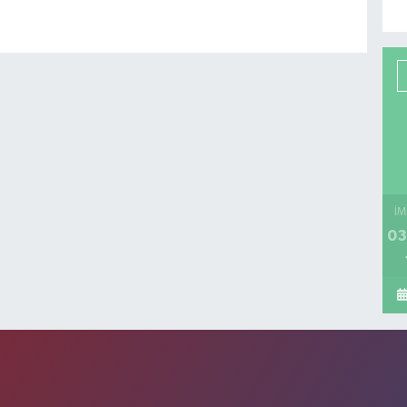
İM
03