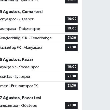
5 Ağustos, Cumartesi
onyaspor - Rizespor
19:00
asımpaşa - Trabzonspor
19:00
ençlerbirliği S.K. - Fenerbahçe
21:30
aziantep FK - Alanyaspor
21:30
6 Ağustos, Pazar
aşakşehir - Kocaelispor
19:00
eşiktaş - Eyüpspor
21:30
med - Erzurumspor FK
21:30
7 Ağustos, Pazartesi
amsunspor - Göztepe
21:30