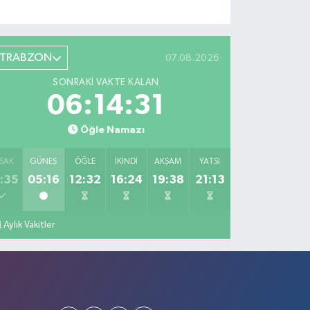
TRABZON
07.08.2026
SONRAKI VAKTE KALAN
06:14:30
Öğle Namazı
SAK
GÜNEŞ
ÖĞLE
İKINDI
AKŞAM
YATSI
:35
05:16
12:32
16:24
19:38
21:13
Aylık Vakitler