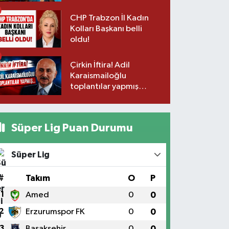
CHP Trabzon İl Kadın
Kolları Başkanı belli
oldu!
Çirkin İftira! Adil
Karaismailoğlu
toplantılar yapmış…
Süper Lig Puan Durumu
Süper Lig
#
Takım
O
P
1
Amed
0
0
2
Erzurumspor FK
0
0
3
Başakşehir
0
0