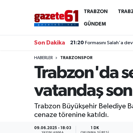
TRABZON
TRAB
TRABZON
Trabzon Nöbetçi Eczaneler
GÜNDEM
TRABZONSPOR
Trabzon Hava Durumu
Son Dakika
21:20
Formasını Salah'a devr
ÖZEL HABER
Trabzon Namaz Vakitleri
HABERLER
TRABZONSPOR
Trabzon'da s
KAYNAR KAZAN
Trabzon Trafik Yoğunluk Haritası
SİYASET
Süper Lig Puan Durumu ve Fikstür
vatandaş son
GÜNDEM
Tüm Manşetler
Trabzon Büyükşehir Belediye B
Son Dakika Haberleri
cenaze törenine katıldı.
Haber Arşivi
09.06.2025 - 18:03
1 DK
YAYINLANMA
OKUNMA SÜRESI