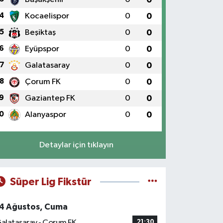
4
Kocaelispor
0
0
5
Beşiktaş
0
0
6
Eyüpspor
0
0
7
Galatasaray
0
0
8
Çorum FK
0
0
9
Gaziantep FK
0
0
0
Alanyaspor
0
0
Detaylar için tıklayın
Süper Lig Fikstür
4 Ağustos, Cuma
alatasaray - Çorum FK
21:30