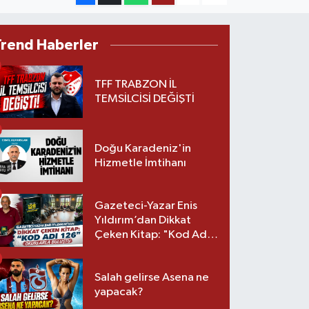
Trend Haberler
TFF TRABZON İL
TEMSİLCİSİ DEĞİŞTİ
Doğu Karadeniz'in
Hizmetle İmtihanı
Gazeteci-Yazar Enis
Yıldırım’dan Dikkat
Çeken Kitap: "Kod Adı
126" Okurlarla Buluştu
Salah gelirse Asena ne
yapacak?