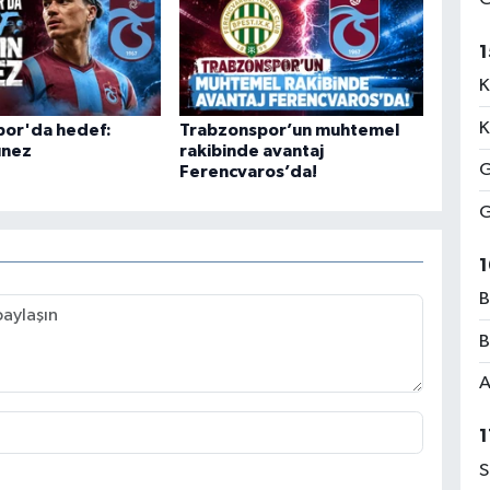
1
K
K
por'da hedef:
Trabzonspor’un muhtemel
unez
rakibinde avantaj
G
Ferencvaros’da!
G
1
B
B
A
1
S