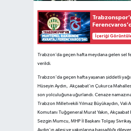
Trabzonspor’
Ferencvaros’
İçeriği Görüntül
Trabzon’da geçen hafta meydana gelen sel fel
verildi.
Trabzon'da geçen hafta yaşanan şiddetli yağış
Hüseyin Aydın, Akçaabat'ın Çukurca Mahalles
son yolculuğuna uğurlandı. Cenaze namazına
Trabzon Milletvekili Yılmaz Büyükaydın, Vali
Komutanı Tuğgeneral Murat Yakın, Akçaabat Be
Sezgin Mumcu, MHP İl Başkanı Tolgay Sivrika
Aydın’ın ailesi ve yakınlarına başsağlığı dile