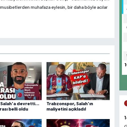
e musibetlerden muhafaza eylesin, bir daha böyle acılar
1
Salah'a devretti...
Trabzonspor, Salah'ın
ası belli oldu
maliyetini açıkladı!
1
G