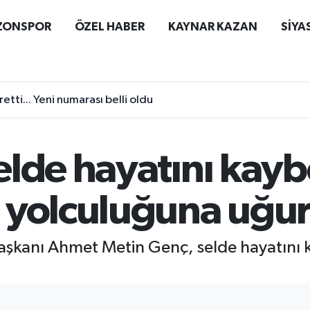
ZONSPOR
ÖZEL HABER
KAYNAR KAZAN
SİYA
etti... Yeni numarası belli oldu
elde hayatını kay
 yolculuğuna uğur
aşkanı Ahmet Metin Genç, selde hayatını