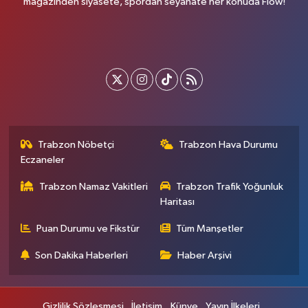
magazinden siyasete, spordan seyahate her konuda Flow!
Trabzon Nöbetçi
Trabzon Hava Durumu
Eczaneler
Trabzon Namaz Vakitleri
Trabzon Trafik Yoğunluk
Haritası
Puan Durumu ve Fikstür
Tüm Manşetler
Son Dakika Haberleri
Haber Arşivi
Gizlilik Sözleşmesi
İletişim
Künye
Yayın İlkeleri