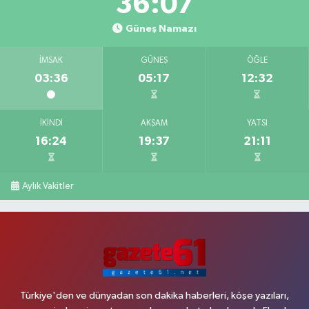
36:07
Güneş Namazı
İMSAK
GÜNEŞ
ÖĞLE
03:36
05:17
12:32
İKINDI
AKŞAM
YATSI
16:24
19:37
21:11
Aylık Vakitler
Türkiye'den ve dünyadan son dakika haberleri, köşe yazıları,