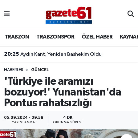
TRABZON
Trabzon Nöbetçi Eczaneler
TRABZON
TRABZONSPOR
ÖZEL HABER
KAYNA
TRABZONSPOR
Trabzon Hava Durumu
20:25
Aydın Kant, Yeniden Başhekim Oldu
ÖZEL HABER
Trabzon Namaz Vakitleri
KAYNAR KAZAN
Trabzon Trafik Yoğunluk Haritası
HABERLER
GÜNCEL
'Türkiye ile aramızı
SİYASET
Süper Lig Puan Durumu ve Fikstür
bozuyor!' Yunanistan'da
Pontus rahatsızlığı
GÜNDEM
Tüm Manşetler
Son Dakika Haberleri
05.09.2024 - 09:58
4 DK
YAYINLANMA
OKUNMA SÜRESI
Haber Arşivi