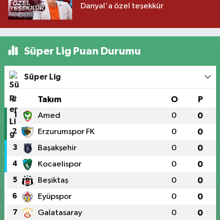
Danyal'a özel teşekkür
Süper Lig Puan Durumu
Süper Lig
#
Takım
O
P
1
Amed
0
0
2
Erzurumspor FK
0
0
3
Başakşehir
0
0
4
Kocaelispor
0
0
5
Beşiktaş
0
0
6
Eyüpspor
0
0
7
Galatasaray
0
0