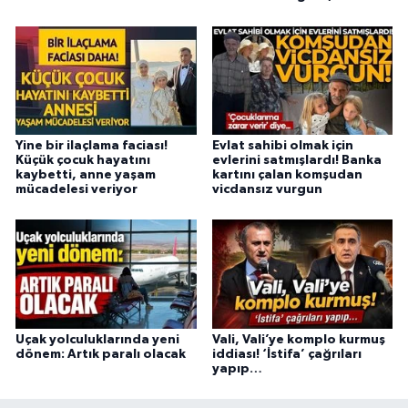
Yine bir ilaçlama faciası!
Evlat sahibi olmak için
Küçük çocuk hayatını
evlerini satmışlardı! Banka
kaybetti, anne yaşam
kartını çalan komşudan
mücadelesi veriyor
vicdansız vurgun
Uçak yolculuklarında yeni
Vali, Vali’ye komplo kurmuş
dönem: Artık paralı olacak
iddiası! ‘İstifa’ çağrıları
yapıp…