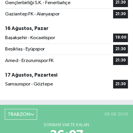
Gençlerbirliği S.K. - Fenerbahçe
21:30
Gaziantep FK - Alanyaspor
21:30
16 Ağustos, Pazar
Başakşehir - Kocaelispor
19:00
Beşiktaş - Eyüpspor
21:30
Amed - Erzurumspor FK
21:30
17 Ağustos, Pazartesi
Samsunspor - Göztepe
21:30
TRABZON
08.08.2026
SONRAKI VAKTE KALAN