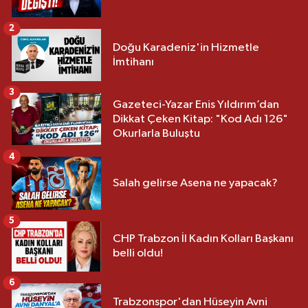
2
Doğu Karadeniz'in Hizmetle
İmtihanı
3
Gazeteci-Yazar Enis Yıldırım’dan
Dikkat Çeken Kitap: "Kod Adı 126"
Okurlarla Buluştu
4
Salah gelirse Asena ne yapacak?
5
CHP Trabzon İl Kadın Kolları Başkanı
belli oldu!
6
Trabzonspor'dan Hüseyin Avni