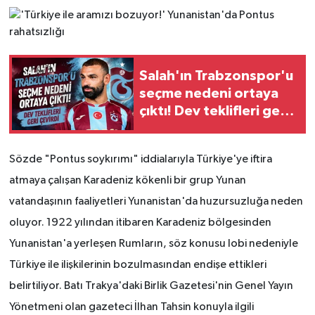
Salah'ın Trabzonspor'u
seçme nedeni ortaya
çıktı! Dev teklifleri geri
çevirdi
Sözde "Pontus soykırımı" iddialarıyla Türkiye'ye iftira
atmaya çalışan Karadeniz kökenli bir grup Yunan
vatandaşının faaliyetleri Yunanistan'da huzursuzluğa neden
oluyor. 1922 yılından itibaren Karadeniz bölgesinden
Yunanistan'a yerleşen Rumların, söz konusu lobi nedeniyle
Türkiye ile ilişkilerinin bozulmasından endişe ettikleri
belirtiliyor. Batı Trakya'daki Birlik Gazetesi'nin Genel Yayın
Yönetmeni olan gazeteci İlhan Tahsin konuyla ilgili