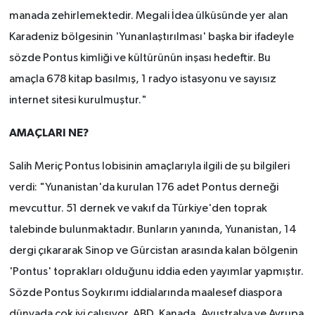
manada zehirlemektedir. Megali İdea ülküsünde yer alan
Karadeniz bölgesinin 'Yunanlaştırılması' başka bir ifadeyle
sözde Pontus kimliği ve kültürünün inşası hedeftir. Bu
amaçla 678 kitap basılmış, 1 radyo istasyonu ve sayısız
internet sitesi kurulmuştur."
AMAÇLARI NE?
Salih Meriç Pontus lobisinin amaçlarıyla ilgili de şu bilgileri
verdi: "Yunanistan'da kurulan 176 adet Pontus derneği
mevcuttur. 51 dernek ve vakıf da Türkiye'den toprak
talebinde bulunmaktadır. Bunların yanında, Yunanistan, 14
dergi çıkararak Sinop ve Gürcistan arasında kalan bölgenin
'Pontus' toprakları olduğunu iddia eden yayımlar yapmıştır.
Sözde Pontus Soykırımı iddialarında maalesef diaspora
dünyada çok iyi çalışıyor. ABD, Kanada, Avustralya ve Avrupa