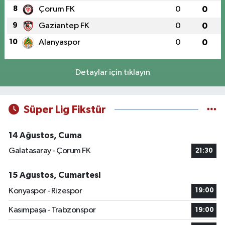
8
Çorum FK
0
0
9
Gaziantep FK
0
0
10
Alanyaspor
0
0
Detaylar için tıklayın
Süper Lig Fikstür
14 Ağustos, Cuma
Galatasaray - Çorum FK
21:30
15 Ağustos, Cumartesi
Konyaspor - Rizespor
19:00
Kasımpaşa - Trabzonspor
19:00