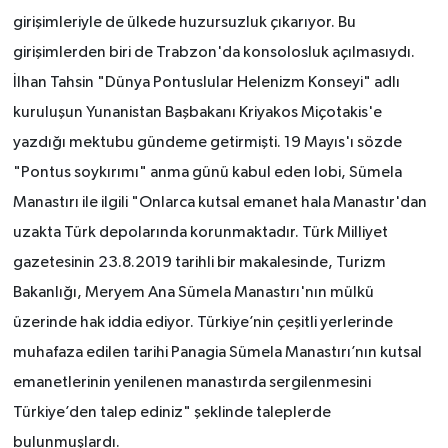
girişimleriyle de ülkede huzursuzluk çıkarıyor. Bu
girişimlerden biri de Trabzon'da konsolosluk açılmasıydı.
İlhan Tahsin "Dünya Pontuslular Helenizm Konseyi" adlı
kuruluşun Yunanistan Başbakanı Kriyakos Miçotakis'e
yazdığı mektubu gündeme getirmişti. 19 Mayıs'ı sözde
"Pontus soykırımı" anma günü kabul eden lobi, Sümela
Manastırı ile ilgili "Onlarca kutsal emanet hala Manastır'dan
uzakta Türk depolarında korunmaktadır.
Türk Milliyet
gazetesinin 23.8.2019 tarihli bir makalesinde, Turizm
Bakanlığı, Meryem Ana Sümela Manastırı'nın mülkü
üzerinde hak iddia ediyor. Türkiye’nin çeşitli yerlerinde
muhafaza edilen tarihi Panagia Sümela Manastırı’nın kutsal
emanetlerinin yenilenen manastırda sergilenmesini
Türkiye’den talep ediniz" şeklinde taleplerde
bulunmuşlardı.