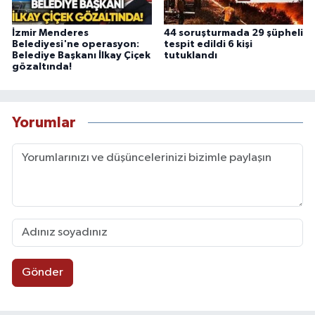
İzmir Menderes
44 soruşturmada 29 şüpheli
Belediyesi'ne operasyon:
tespit edildi 6 kişi
Belediye Başkanı İlkay Çiçek
tutuklandı
gözaltında!
Yorumlar
Gönder