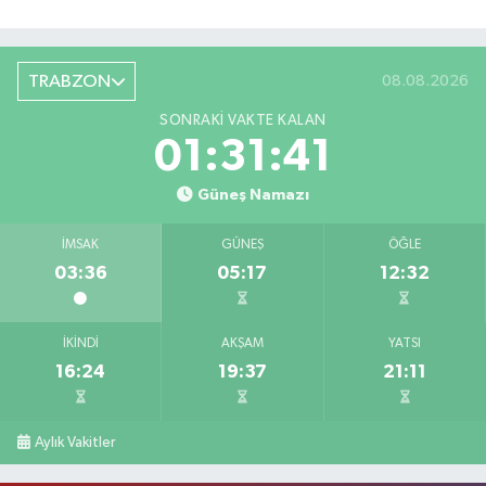
TRABZON
08.08.2026
SONRAKI VAKTE KALAN
01:31:40
Güneş Namazı
İMSAK
GÜNEŞ
ÖĞLE
03:36
05:17
12:32
İKINDI
AKŞAM
YATSI
16:24
19:37
21:11
Aylık Vakitler