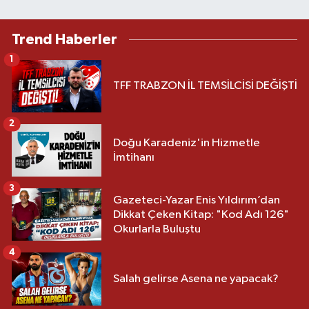
Trend Haberler
1
TFF TRABZON İL TEMSİLCİSİ DEĞİŞTİ
2
Doğu Karadeniz'in Hizmetle
İmtihanı
3
Gazeteci-Yazar Enis Yıldırım’dan
Dikkat Çeken Kitap: "Kod Adı 126"
Okurlarla Buluştu
4
Salah gelirse Asena ne yapacak?