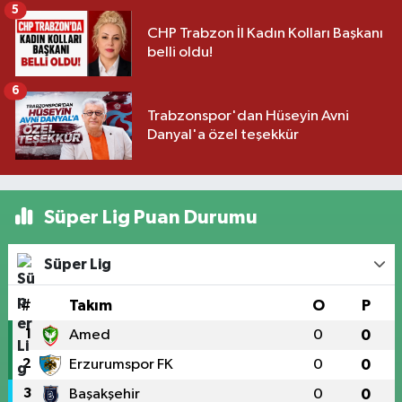
5
CHP Trabzon İl Kadın Kolları Başkanı
belli oldu!
6
Trabzonspor'dan Hüseyin Avni
Danyal'a özel teşekkür
Süper Lig Puan Durumu
Süper Lig
#
Takım
O
P
1
Amed
0
0
2
Erzurumspor FK
0
0
3
Başakşehir
0
0