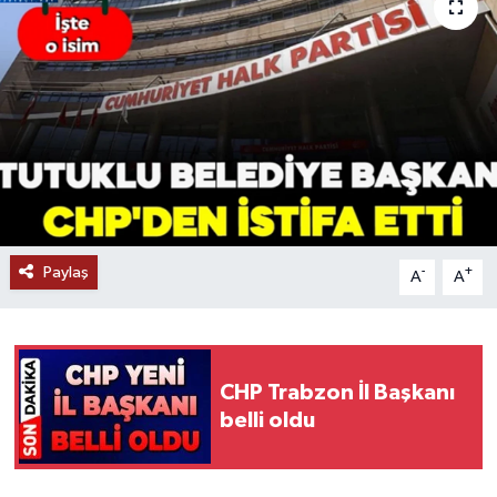
Paylaş
-
+
A
A
CHP Trabzon İl Başkanı
belli oldu