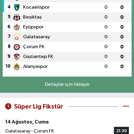
4
Kocaelispor
0
0
5
Beşiktaş
0
0
6
Eyüpspor
0
0
7
Galatasaray
0
0
8
Çorum FK
0
0
9
Gaziantep FK
0
0
10
Alanyaspor
0
0
Detaylar için tıklayın
Süper Lig Fikstür
14 Ağustos, Cuma
Galatasaray - Çorum FK
21:30