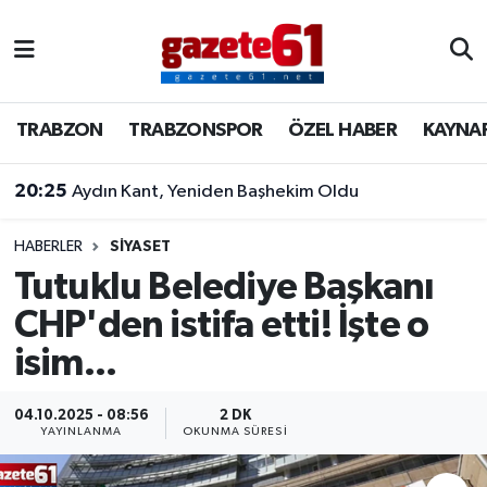
TRABZON
Trabzon Nöbetçi Eczaneler
TRABZON
TRABZONSPOR
ÖZEL HABER
KAYNA
TRABZONSPOR
Trabzon Hava Durumu
20:25
Aydın Kant, Yeniden Başhekim Oldu
ÖZEL HABER
Trabzon Namaz Vakitleri
KAYNAR KAZAN
Trabzon Trafik Yoğunluk Haritası
HABERLER
SİYASET
Tutuklu Belediye Başkanı
SİYASET
Süper Lig Puan Durumu ve Fikstür
CHP'den istifa etti! İşte o
isim...
GÜNDEM
Tüm Manşetler
Son Dakika Haberleri
04.10.2025 - 08:56
2 DK
YAYINLANMA
OKUNMA SÜRESI
Haber Arşivi