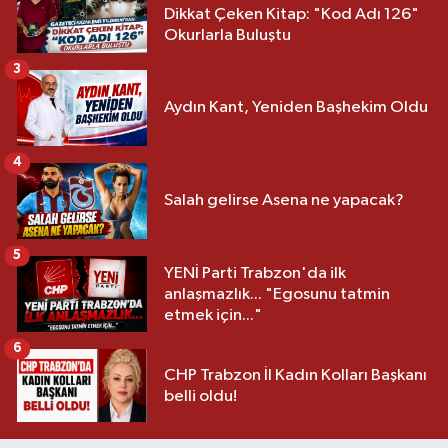
Dikkat Çeken Kitap: "Kod Adı 126"
Okurlarla Buluştu
3
Aydın Kant, Yeniden Başhekim Oldu
4
Salah gelirse Asena ne yapacak?
5
YENİ Parti Trabzon'da ilk
anlaşmazlık... "Egosunu tatmin
etmek için..."
6
CHP Trabzon İl Kadın Kolları Başkanı
belli oldu!