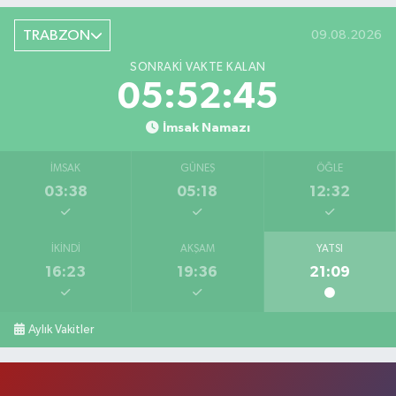
TRABZON
09.08.2026
SONRAKI VAKTE KALAN
05:52:44
İmsak Namazı
İMSAK
GÜNEŞ
ÖĞLE
03:38
05:18
12:32
İKINDI
AKŞAM
YATSI
16:23
19:36
21:09
Aylık Vakitler