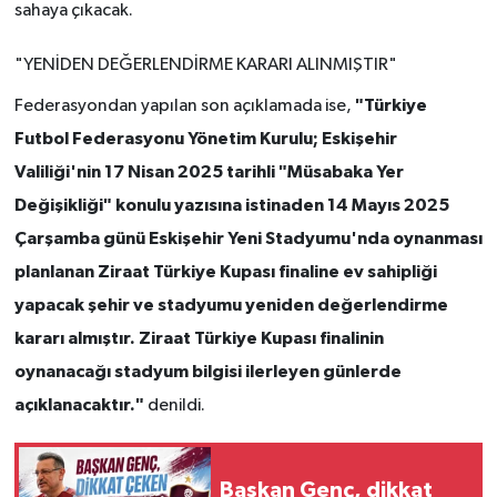
sahaya çıkacak.
"YENİDEN DEĞERLENDİRME KARARI ALINMIŞTIR"
"Türkiye
Federasyondan yapılan son açıklamada ise,
Futbol Federasyonu Yönetim Kurulu; Eskişehir
Valiliği'nin 17 Nisan 2025 tarihli "Müsabaka Yer
Değişikliği" konulu yazısına istinaden 14 Mayıs 2025
Çarşamba günü Eskişehir Yeni Stadyumu'nda oynanması
planlanan Ziraat Türkiye Kupası finaline ev sahipliği
yapacak şehir ve stadyumu yeniden değerlendirme
kararı almıştır. Ziraat Türkiye Kupası finalinin
oynanacağı stadyum bilgisi ilerleyen günlerde
açıklanacaktır."
denildi.
Başkan Genç, dikkat