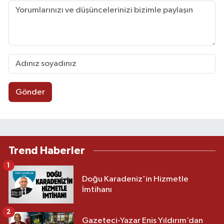
Gönder
Trend Haberler
1
Doğu Karadeniz'in Hizmetle
İmtihanı
2
Gazeteci-Yazar Enis Yıldırım’dan