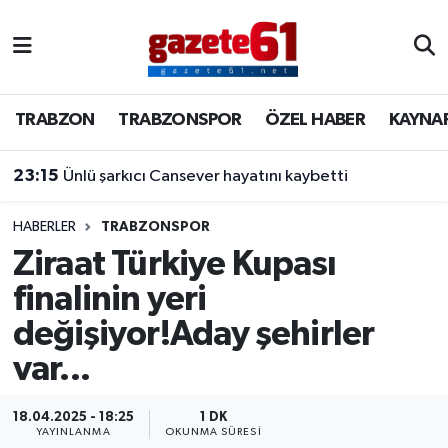
TRABZON
Trabzon Nöbetçi Eczaneler
TRABZON
TRABZONSPOR
ÖZEL HABER
KAYNA
TRABZONSPOR
Trabzon Hava Durumu
23:15
Ünlü şarkıcı Cansever hayatını kaybetti
ÖZEL HABER
Trabzon Namaz Vakitleri
KAYNAR KAZAN
Trabzon Trafik Yoğunluk Haritası
HABERLER
TRABZONSPOR
Ziraat Türkiye Kupası
SİYASET
Süper Lig Puan Durumu ve Fikstür
finalinin yeri
değişiyor!Aday şehirler
GÜNDEM
Tüm Manşetler
var...
Son Dakika Haberleri
18.04.2025 - 18:25
1 DK
Haber Arşivi
YAYINLANMA
OKUNMA SÜRESI