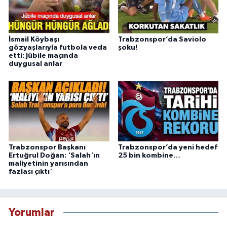
İsmail Köybaşı
Trabzonspor’da Saviolo
gözyaşlarıyla futbola veda
şoku!
etti: Jübile maçında
duygusal anlar
Trabzonspor Başkanı
Trabzonspor’da yeni hedef
Ertuğrul Doğan: 'Salah'ın
25 bin kombine…
maliyetinin yarısından
fazlası çıktı'
Yorumlar