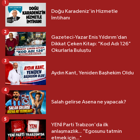
1
Doğu Karadeniz'in Hizmetle
İmtihanı
2
Gazeteci-Yazar Enis Yıldırım’dan
Dikkat Çeken Kitap: "Kod Adı 126"
Okurlarla Buluştu
3
Aydın Kant, Yeniden Başhekim Oldu
4
Salah gelirse Asena ne yapacak?
5
YENİ Parti Trabzon'da ilk
anlaşmazlık... "Egosunu tatmin
etmek için..."