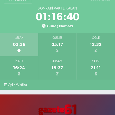
SONRAKI VAKTE KALAN
01:16:39
Güneş Namazı
İMSAK
GÜNEŞ
ÖĞLE
03:36
05:17
12:32
İKINDI
AKŞAM
YATSI
16:24
19:37
21:11
Aylık Vakitler