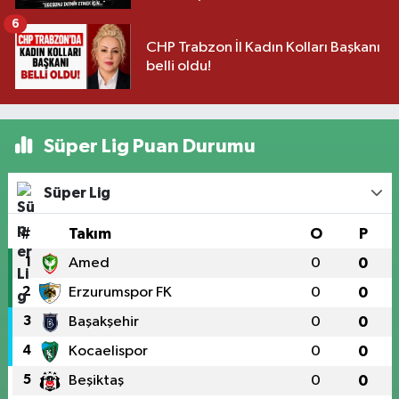
6
CHP Trabzon İl Kadın Kolları Başkanı
belli oldu!
Süper Lig Puan Durumu
Süper Lig
#
Takım
O
P
1
Amed
0
0
2
Erzurumspor FK
0
0
3
Başakşehir
0
0
4
Kocaelispor
0
0
5
Beşiktaş
0
0