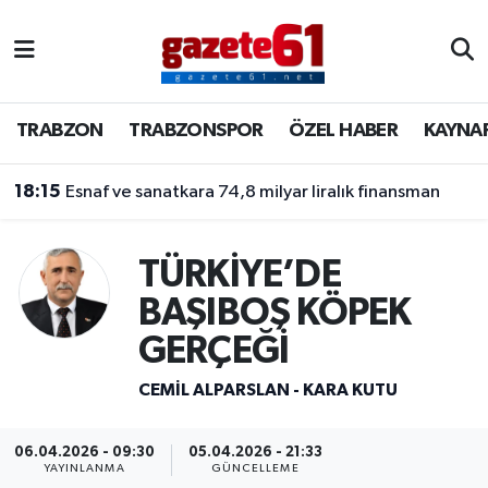
TRABZON
Trabzon Nöbetçi Eczaneler
TRABZON
TRABZONSPOR
ÖZEL HABER
KAYNA
TRABZONSPOR
Trabzon Hava Durumu
18:15
Esnaf ve sanatkara 74,8 milyar liralık finansman
ÖZEL HABER
Trabzon Namaz Vakitleri
KAYNAR KAZAN
Trabzon Trafik Yoğunluk Haritası
TÜRKİYE’DE
BAŞIBOŞ KÖPEK
SİYASET
Süper Lig Puan Durumu ve Fikstür
GERÇEĞİ
GÜNDEM
Tüm Manşetler
CEMIL ALPARSLAN - KARA KUTU
Son Dakika Haberleri
06.04.2026 - 09:30
05.04.2026 - 21:33
Haber Arşivi
YAYINLANMA
GÜNCELLEME