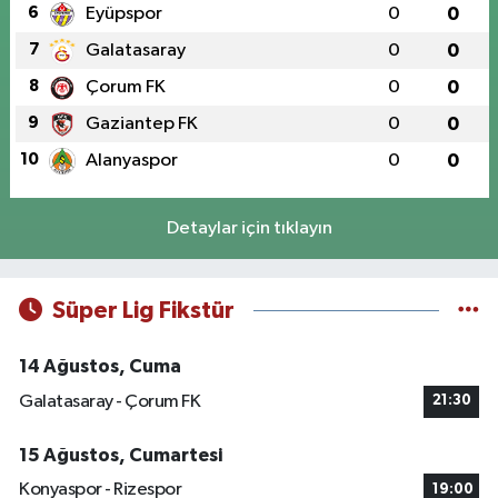
6
Eyüpspor
0
0
7
Galatasaray
0
0
8
Çorum FK
0
0
9
Gaziantep FK
0
0
10
Alanyaspor
0
0
Detaylar için tıklayın
Süper Lig Fikstür
14 Ağustos, Cuma
Galatasaray - Çorum FK
21:30
15 Ağustos, Cumartesi
Konyaspor - Rizespor
19:00