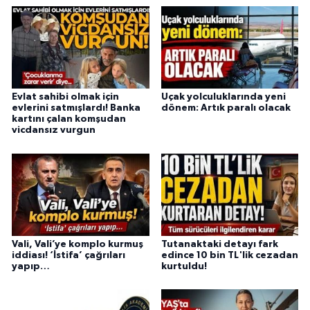
Evlat sahibi olmak için
Uçak yolculuklarında yeni
evlerini satmışlardı! Banka
dönem: Artık paralı olacak
kartını çalan komşudan
vicdansız vurgun
Vali, Vali’ye komplo kurmuş
Tutanaktaki detayı fark
iddiası! ‘İstifa’ çağrıları
edince 10 bin TL'lik cezadan
yapıp…
kurtuldu!