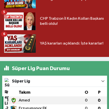
5
CHP Trabzon İl Kadın Kolları Başkanı
belli oldu!
6
YAŞ kararları açıklandı: İşte kararlar!
Süper Lig Puan Durumu
Süper Lig
#
Takım
O
P
1
Amed
0
0
2
Erzurumspor FK
0
0