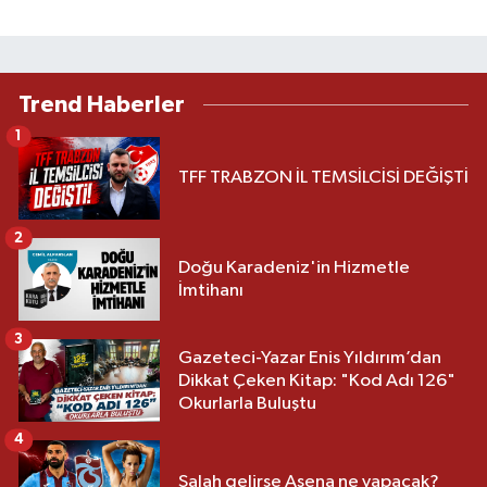
Trend Haberler
1
TFF TRABZON İL TEMSİLCİSİ DEĞİŞTİ
2
Doğu Karadeniz'in Hizmetle
İmtihanı
3
Gazeteci-Yazar Enis Yıldırım’dan
Dikkat Çeken Kitap: "Kod Adı 126"
Okurlarla Buluştu
4
Salah gelirse Asena ne yapacak?