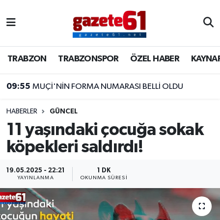
TRABZON
Trabzon Nöbetçi Eczaneler
TRABZON
TRABZONSPOR
ÖZEL HABER
KAYNA
TRABZONSPOR
Trabzon Hava Durumu
09:55
MUÇİ'NİN FORMA NUMARASI BELLİ OLDU
ÖZEL HABER
Trabzon Namaz Vakitleri
KAYNAR KAZAN
Trabzon Trafik Yoğunluk Haritası
HABERLER
GÜNCEL
11 yaşındaki çocuğa sokak
SİYASET
Süper Lig Puan Durumu ve Fikstür
köpekleri saldırdı!
GÜNDEM
Tüm Manşetler
19.05.2025 - 22:21
1 DK
YAYINLANMA
OKUNMA SÜRESI
Son Dakika Haberleri
Haber Arşivi