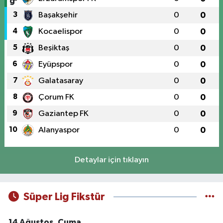
3
Başakşehir
0
0
4
Kocaelispor
0
0
5
Beşiktaş
0
0
6
Eyüpspor
0
0
7
Galatasaray
0
0
8
Çorum FK
0
0
9
Gaziantep FK
0
0
10
Alanyaspor
0
0
Detaylar için tıklayın
Süper Lig Fikstür
14 Ağustos, Cuma