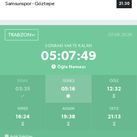
Samsunspor - Göztepe
21:30
TRABZON
07.08.2026
SONRAKI VAKTE KALAN
05:07:48
Öğle Namazı
İMSAK
GÜNEŞ
ÖĞLE
03:35
05:16
12:32
İKINDI
AKŞAM
YATSI
16:24
19:38
21:13
Aylık Vakitler