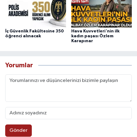
İç Güvenlik Fakültesine 350
Hava Kuvvetleri'nin ilk
öğrenci alınacak
kadın paşası Özlem
Karapınar
Yorumlar
Gönder