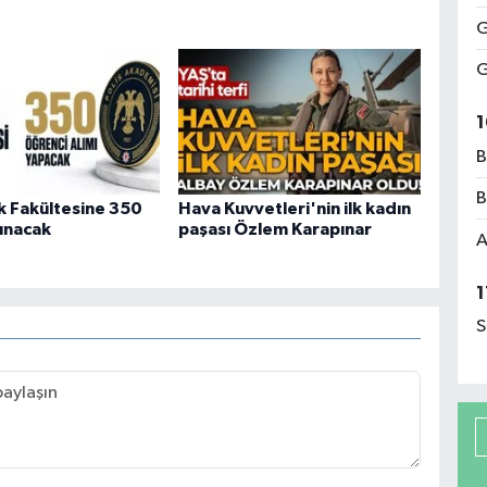
G
G
1
B
B
ik Fakültesine 350
Hava Kuvvetleri'nin ilk kadın
lınacak
paşası Özlem Karapınar
A
1
S