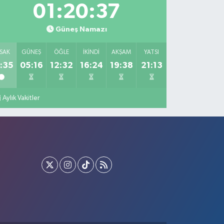
01:20:36
Güneş Namazı
SAK
GÜNEŞ
ÖĞLE
İKINDI
AKŞAM
YATSI
:35
05:16
12:32
16:24
19:38
21:13
Aylık Vakitler