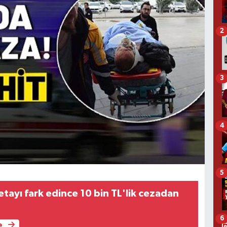
2
3
4
5
tayı fark edince 10 bin TL'lik cezadan
6
e