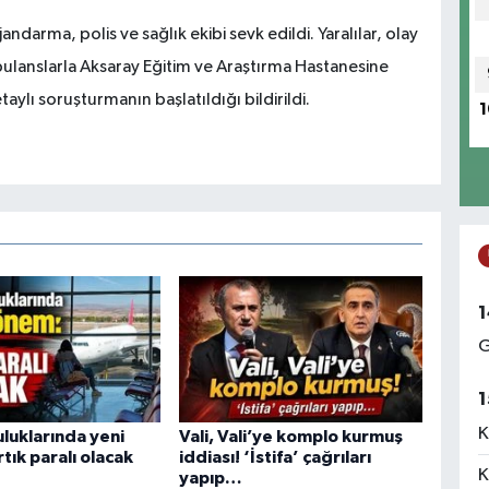
arma, polis ve sağlık ekibi sevk edildi. Yaralılar, olay
ulanslarla Aksaray Eğitim ve Araştırma Hastanesine
detaylı soruşturmanın başlatıldığı bildirildi.
1
1
G
1
K
luklarında yeni
Vali, Vali’ye komplo kurmuş
tık paralı olacak
iddiası! ‘İstifa’ çağrıları
K
yapıp…