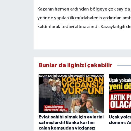
Kazanın hemen ardından bölgeye çok sayıda jand
yerinde yapılan ilk müdahalenin ardından amb
kaldırılarak tedavi altına alındı. Kazayla ilgili 
Bunlar da ilginizi çekebilir
Evlat sahibi olmak için evlerini
Uçak yolcu
satmışlardı! Banka kartını
dönem: Ar
çalan komşudan vicdansız