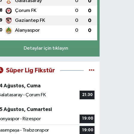
7
Galatasaray
0
0
8
Çorum FK
0
0
9
Gaziantep FK
0
0
0
Alanyaspor
0
0
Detaylar için tıklayın
Süper Lig Fikstür
4 Ağustos, Cuma
alatasaray - Çorum FK
21:30
5 Ağustos, Cumartesi
onyaspor - Rizespor
19:00
asımpaşa - Trabzonspor
19:00