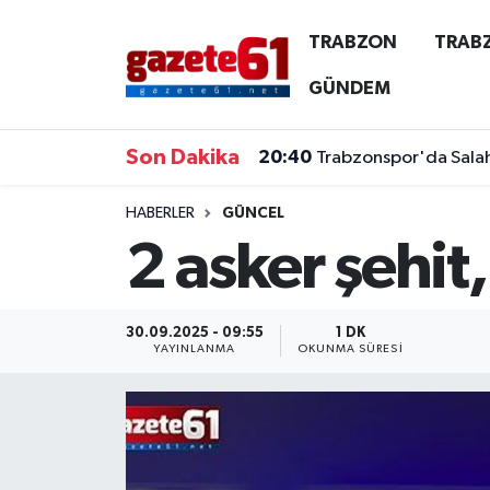
TRABZON
TRAB
TRABZON
Trabzon Nöbetçi Eczaneler
GÜNDEM
TRABZONSPOR
Trabzon Hava Durumu
Son Dakika
20:40
Trabzonspor'da Salah 
ÖZEL HABER
Trabzon Namaz Vakitleri
HABERLER
GÜNCEL
2 asker şehit,
KAYNAR KAZAN
Trabzon Trafik Yoğunluk Haritası
SİYASET
Süper Lig Puan Durumu ve Fikstür
30.09.2025 - 09:55
1 DK
YAYINLANMA
OKUNMA SÜRESI
GÜNDEM
Tüm Manşetler
Son Dakika Haberleri
Haber Arşivi