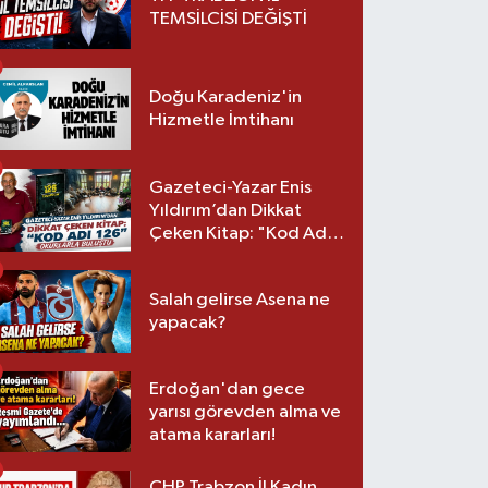
TEMSİLCİSİ DEĞİŞTİ
Doğu Karadeniz'in
Hizmetle İmtihanı
Gazeteci-Yazar Enis
Yıldırım’dan Dikkat
Çeken Kitap: "Kod Adı
126" Okurlarla Buluştu
Salah gelirse Asena ne
yapacak?
Erdoğan'dan gece
yarısı görevden alma ve
atama kararları!
CHP Trabzon İl Kadın