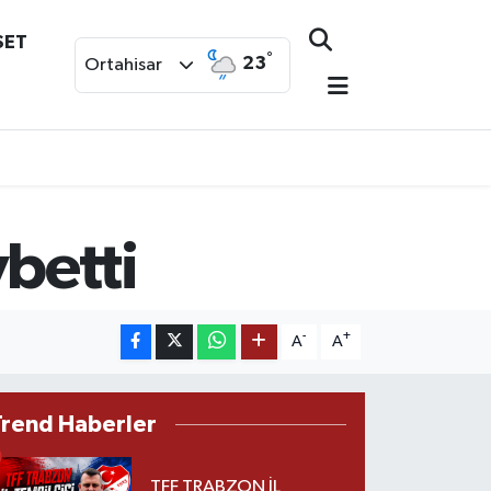
SET
°
23
Ortahisar
ybetti
-
+
A
A
Trend Haberler
TFF TRABZON İL