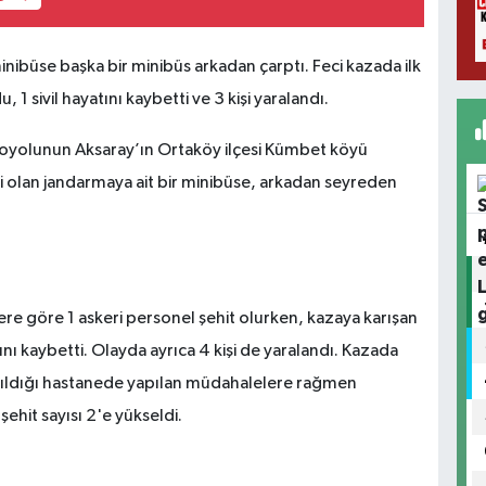
ibüse başka bir minibüs arkadan çarptı. Feci kazada ilk
 1 sivil hayatını kaybetti ve 3 kişi yaralandı.
toyolunun Aksaray’ın Ortaköy ilçesi Kümbet köyü
 olan jandarmaya ait bir minibüse, arkadan seyreden
ere göre 1 askeri personel şehit olurken, kazaya karışan
nı kaybetti. Olayda ayrıca 4 kişi de yaralandı. Kazada
dırıldığı hastanede yapılan müdahalelere rağmen
ehit sayısı 2'e yükseldi.