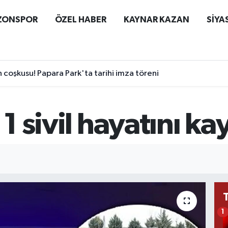
ZONSPOR
ÖZEL HABER
KAYNAR KAZAN
SİYA
coşkusu! Papara Park'ta tarihi imza töreni
 1 sivil hayatını ka
1