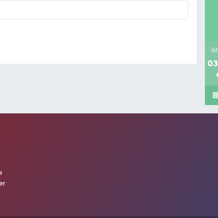
İM
03
e
er