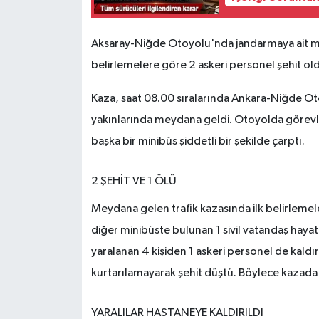
Aksaray-Niğde Otoyolu'nda jandarmaya ait min
belirlemelere göre 2 askeri personel şehit oldu,
Kaza, saat 08.00 sıralarında Ankara-Niğde O
yakınlarında meydana geldi. Otoyolda görevli
başka bir minibüs şiddetli bir şekilde çarptı.
2 ŞEHİT VE 1 ÖLÜ
Meydana gelen trafik kazasında ilk belirlemel
diğer minibüste bulunan 1 sivil vatandaş hayatı
yaralanan 4 kişiden 1 askeri personel de kal
kurtarılamayarak şehit düştü. Böylece kazada ş
YARALILAR HASTANEYE KALDIRILDI