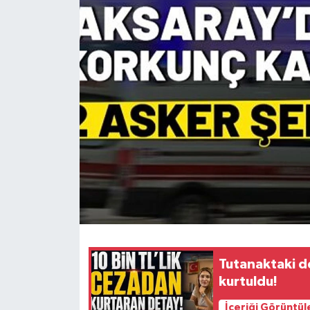
Tutanaktaki de
kurtuldu!
İçeriği Görüntül