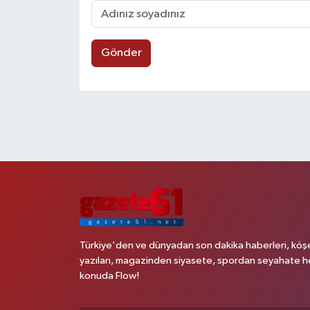
Gönder
Türkiye'den ve dünyadan son dakika haberleri, köş
yazıları, magazinden siyasete, spordan seyahate h
konuda Flow!