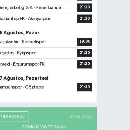
ençlerbirliği S.K. - Fenerbahçe
21:30
aziantep FK - Alanyaspor
21:30
6 Ağustos, Pazar
aşakşehir - Kocaelispor
19:00
eşiktaş - Eyüpspor
21:30
med - Erzurumspor FK
21:30
7 Ağustos, Pazartesi
amsunspor - Göztepe
21:30
TRABZON
07.08.2026
SONRAKI VAKTE KALAN