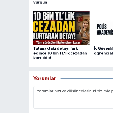
vurgun
Tutanaktaki detayı fark
İç Güvenl
edince 10 bin TL'lik cezadan
öğrenci a
kurtuldu!
Yorumlar