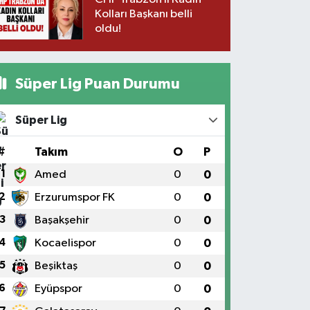
Kolları Başkanı belli
oldu!
Süper Lig Puan Durumu
Süper Lig
#
Takım
O
P
1
Amed
0
0
2
Erzurumspor FK
0
0
3
Başakşehir
0
0
4
Kocaelispor
0
0
5
Beşiktaş
0
0
6
Eyüpspor
0
0