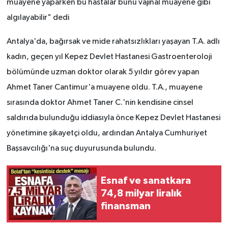
muayene yaparken bu hastalar bunu vajinal muayene gibi
algılayabilir" dedi
Antalya'da, bağırsak ve mide rahatsızlıkları yaşayan T.A. adlı
kadın, geçen yıl Kepez Devlet Hastanesi Gastroenteroloji
bölümünde uzman doktor olarak 5 yıldır görev yapan
Ahmet Taner Cantimur'a muayene oldu. T.A., muayene
sırasında doktor Ahmet Taner C.'nin kendisine cinsel
saldırıda bulunduğu iddiasıyla önce Kepez Devlet Hastanesi
yönetimine şikayetçi oldu, ardından Antalya Cumhuriyet
Başsavcılığı'na suç duyurusunda bulundu.
Esnaf ve sanatkara
74,8 milyar liralık
finansman