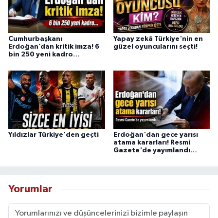
Cumhurbaşkanı
Yapay zekâ Türkiye'nin en
Erdoğan’dan kritik imza! 6
güzel oyuncularını seçti!
bin 250 yeni kadro…
Yıldızlar Türkiye'den geçti
Erdoğan'dan gece yarısı
atama kararları! Resmi
Gazete'de yayımlandı…
Yorumlar