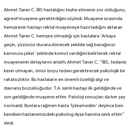
Ahmet Taner C. İBS hastalığını teşhis etmenin zor olduğunu,
agresif muayene gerektirdiğini söyledi. Muayene sırasında
hemşirenin hastayı rektal muayeneye hazırladığını aktaran
Ahmet Taner C. hemşire olmadığı için hastalara 'Arkaya
geçin, yüzünüz duvara dönecek şekilde sağ bacağınızı
karnınıza çekin' şeklinde komut verdiğini belirterek rektal
muayenenin detaylarını anlattı.Ahmet Taner C. "İBS, tedavisi
kesin olmayan, ömür boyu tedavi gerektirecek psikolojik bir
rahatsızlıktır. Bu hastaların en önemli özelliği algı ve
davranış bozukluğudur. T.A. isimli hastayı ilk geldiğinde ve
son geldiğinde muayene ettim. Patoloji sonuçları da her şey
normaldi. Bunlara rağmen hasta 'İyileşmedim' deyince ben
kendisini hastanemizdeki psikolog Ayşe hanıma sevk ettim"
dedi.