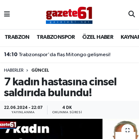
TRABZON
Trabzon Nöbetçi Eczaneler
TRABZON
TRABZONSPOR
ÖZEL HABER
KAYNA
TRABZONSPOR
Trabzon Hava Durumu
14:10
Trabzonspor'da flaş Mitongo gelişmesi!
ÖZEL HABER
Trabzon Namaz Vakitleri
KAYNAR KAZAN
Trabzon Trafik Yoğunluk Haritası
HABERLER
GÜNCEL
7 kadın hastasına cinsel
SİYASET
Süper Lig Puan Durumu ve Fikstür
saldırıda bulundu!
GÜNDEM
Tüm Manşetler
22.06.2024 - 22:07
4 DK
YAYINLANMA
OKUNMA SÜRESI
Son Dakika Haberleri
Haber Arşivi