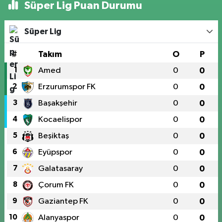
Süper Lig Puan Durumu
Süper Lig
#
Takım
O
P
1
Amed
0
0
2
Erzurumspor FK
0
0
3
Başakşehir
0
0
4
Kocaelispor
0
0
5
Beşiktaş
0
0
6
Eyüpspor
0
0
7
Galatasaray
0
0
8
Çorum FK
0
0
9
Gaziantep FK
0
0
10
Alanyaspor
0
0