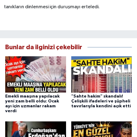
tanıkların dinlenmesi için duruşmayı erteledi.
Bunlar da ilginizi çekebilir
Emekli maaşına yapılacak
"Sahte hakim" skandalı!
yeni zam belli oldu: Ocak
Çelişkili ifadeleri ve şüpheli
ayı için uzmanlar rakam
tavırlarıyla kendini açık etti
verdi