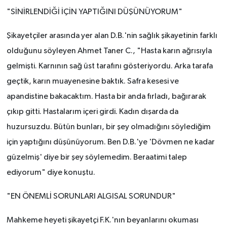
"SİNİRLENDİĞİ İÇİN YAPTIĞINI DÜŞÜNÜYORUM"
Şikayetçiler arasında yer alan D.B.'nin sağlık şikayetinin farklı
olduğunu söyleyen Ahmet Taner C., "Hasta karın ağrısıyla
gelmişti. Karnının sağ üst tarafını gösteriyordu. Arka tarafa
geçtik, karın muayenesine baktık. Safra kesesi ve
apandistine bakacaktım. Hasta bir anda fırladı, bağırarak
çıkıp gitti. Hastalarım içeri girdi. Kadın dışarda da
huzursuzdu. Bütün bunları, bir şey olmadığını söylediğim
için yaptığını düşünüyorum. Ben D.B.'ye 'Dövmen ne kadar
güzelmiş' diye bir şey söylemedim. Beraatimi talep
ediyorum" diye konuştu.
"EN ÖNEMLİ SORUNLARI ALGISAL SORUNDUR"
Mahkeme heyeti şikayetçi F.K.'nın beyanlarını okuması