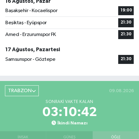
16 Ağustos, Pazar
Başakşehir - Kocaelispor
19:00
Beşiktaş - Eyüpspor
21:30
Amed - Erzurumspor FK
21:30
17 Ağustos, Pazartesi
Samsunspor - Göztepe
21:30
TRABZON
09.08.2026
SONRAKI VAKTE KALAN
03:10:42
İkindi Namazı
İMSAK
GÜNEŞ
ÖĞLE