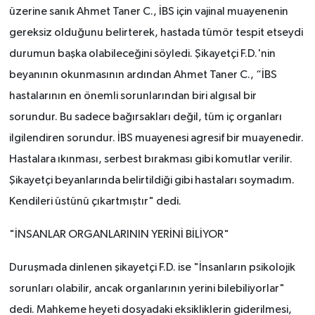
üzerine sanık Ahmet Taner C., İBS için vajinal muayenenin
gereksiz olduğunu belirterek, hastada tümör tespit etseydi
durumun başka olabileceğini söyledi. Şikayetçi F.D.'nin
beyanının okunmasının ardından Ahmet Taner C., “İBS
hastalarının en önemli sorunlarından biri algısal bir
sorundur. Bu sadece bağırsakları değil, tüm iç organları
ilgilendiren sorundur. İBS muayenesi agresif bir muayenedir.
Hastalara ıkınması, serbest bırakması gibi komutlar verilir.
Şikayetçi beyanlarında belirtildiği gibi hastaları soymadım.
Kendileri üstünü çıkartmıştır" dedi.
"İNSANLAR ORGANLARININ YERİNİ BİLİYOR"
Duruşmada dinlenen şikayetçi F.D. ise "İnsanların psikolojik
sorunları olabilir, ancak organlarının yerini bilebiliyorlar"
dedi. Mahkeme heyeti dosyadaki eksikliklerin giderilmesi,