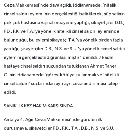
Ceza Mahkemesi'nde dava açıldı. İddianamede, 'nitelikli
cinsel saldırı eylemi'nin gerçekleştiği belirtilerek, şüphelinin
pek çok hastasına vajinal muayene yaptığı, şikayetçiler D.D.,
F.D., F.K. ve T.A.'ya yönelik nitelikli cinsel saldırı eyleminde
bulunduğu, bu eylemi şikayetçi T.A.'ya yönelik birden fazla
yaptığı, şikayetçiler D.B., N.S. ve S.U.'ya yönelik cinsel saldırı
eylemini gerçekleştirdiği anlaşılmıştır" denildi. 7 kadın
hastaya cinsel saldırı suçundan tutuklanan Ahmet Taner
C.'nin iddianamede ‘görevi kötüye kullanmak ve ‘nitelikli
cinsel saldırı’ suçlarından ayrı ayrı cezalandırılması talep
edildi.
SANIK İLK KEZ HAKİM KARŞISINDA
Antalya 4. Ağır Ceza Mahkemesi'nde görülen ilk
duruşmaya, şikayetçiler F.D., F.K., T.A., D.B., N.S. ve S.U.