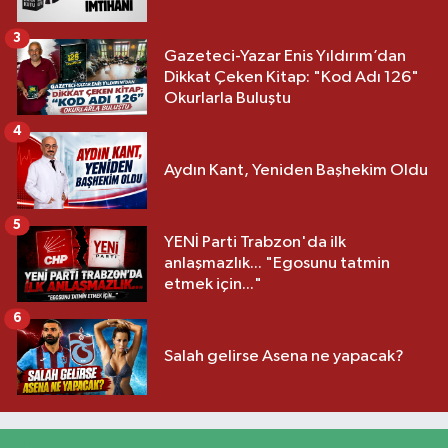
3
Gazeteci-Yazar Enis Yıldırım’dan
Dikkat Çeken Kitap: "Kod Adı 126"
Okurlarla Buluştu
4
Aydın Kant, Yeniden Başhekim Oldu
5
YENİ Parti Trabzon'da ilk
anlaşmazlık... "Egosunu tatmin
etmek için..."
6
Salah gelirse Asena ne yapacak?