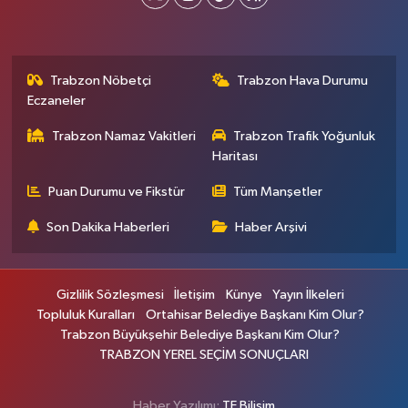
Trabzon Nöbetçi
Trabzon Hava Durumu
Eczaneler
Trabzon Namaz Vakitleri
Trabzon Trafik Yoğunluk
Haritası
Puan Durumu ve Fikstür
Tüm Manşetler
Son Dakika Haberleri
Haber Arşivi
Gizlilik Sözleşmesi
İletişim
Künye
Yayın İlkeleri
Topluluk Kuralları
Ortahisar Belediye Başkanı Kim Olur?
Trabzon Büyükşehir Belediye Başkanı Kim Olur?
TRABZON YEREL SEÇİM SONUÇLARI
Haber Yazılımı:
TE Bilişim