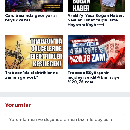
Çarşıbaşı'nda gece yarısı
Araklı'yı Yasa Boğan Haber:
büyük kaza!
Sevilen Esnaf Yalçın Usta
Hayatını Kaybetti
Trabzon'da elektrikler ne
Trabzon Büyükşehir
zaman gelecek?
müjdeyi verdi! 4 bin işçiye
%20,76 zam
Yorumlar