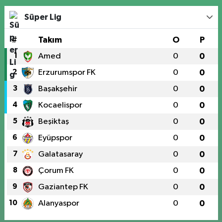
Süper Lig
#
Takım
O
P
1
Amed
0
0
2
Erzurumspor FK
0
0
3
Başakşehir
0
0
4
Kocaelispor
0
0
5
Beşiktaş
0
0
6
Eyüpspor
0
0
7
Galatasaray
0
0
8
Çorum FK
0
0
9
Gaziantep FK
0
0
10
Alanyaspor
0
0