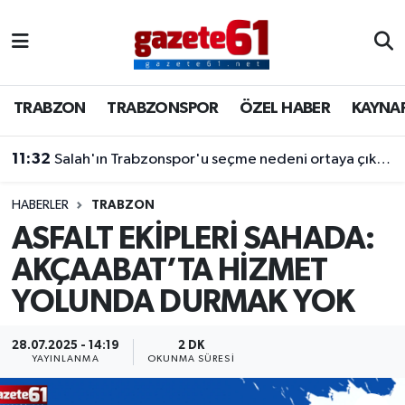
TRABZON
Trabzon Nöbetçi Eczaneler
TRABZON
TRABZONSPOR
ÖZEL HABER
KAYNA
TRABZONSPOR
Trabzon Hava Durumu
11:32
Salah'ın Trabzonspor'u seçme nedeni ortaya çıktı! Dev teklifleri geri çevirdi
ÖZEL HABER
Trabzon Namaz Vakitleri
KAYNAR KAZAN
Trabzon Trafik Yoğunluk Haritası
HABERLER
TRABZON
ASFALT EKİPLERİ SAHADA:
SİYASET
Süper Lig Puan Durumu ve Fikstür
AKÇAABAT’TA HİZMET
YOLUNDA DURMAK YOK
GÜNDEM
Tüm Manşetler
Son Dakika Haberleri
28.07.2025 - 14:19
2 DK
YAYINLANMA
OKUNMA SÜRESI
Haber Arşivi