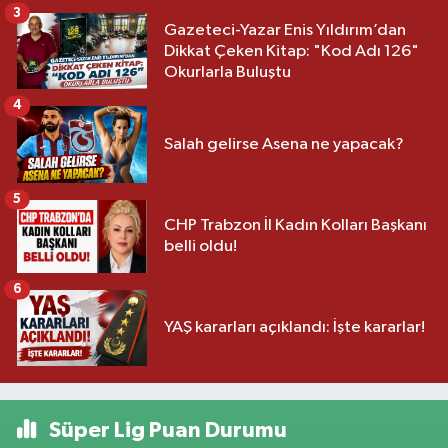
3
Gazeteci-Yazar Enis Yıldırım’dan
Dikkat Çeken Kitap: "Kod Adı 126"
Okurlarla Buluştu
4
Salah gelirse Asena ne yapacak?
5
CHP Trabzon İl Kadın Kolları Başkanı
belli oldu!
6
YAŞ kararları açıklandı: İşte kararlar!
Süper Lig Puan Durumu