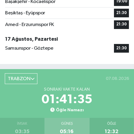
Başakşehir - Kocaelispor
19:00
Beşiktaş - Eyüpspor
21:30
Amed - Erzurumspor FK
21:30
17 Ağustos, Pazartesi
Samsunspor - Göztepe
21:30
TRABZON
07.08.2026
SONRAKI VAKTE KALAN
01:41:34
Öğle Namazı
İMSAK
GÜNEŞ
ÖĞLE
03:35
05:16
12:32