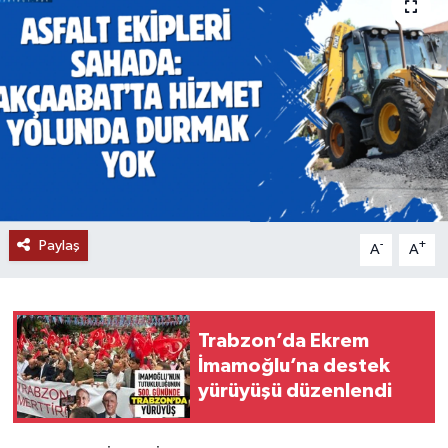
Paylaş
-
+
A
A
Trabzon’da Ekrem
İmamoğlu’na destek
yürüyüşü düzenlendi