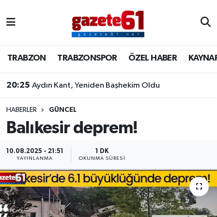
TRABZON
Trabzon Nöbetçi Eczaneler
TRABZON
TRABZONSPOR
ÖZEL HABER
KAYNA
TRABZONSPOR
Trabzon Hava Durumu
20:25
Aydın Kant, Yeniden Başhekim Oldu
ÖZEL HABER
Trabzon Namaz Vakitleri
KAYNAR KAZAN
Trabzon Trafik Yoğunluk Haritası
HABERLER
GÜNCEL
Balıkesir deprem!
SİYASET
Süper Lig Puan Durumu ve Fikstür
10.08.2025 - 21:51
1 DK
YAYINLANMA
OKUNMA SÜRESI
GÜNDEM
Tüm Manşetler
Son Dakika Haberleri
Haber Arşivi