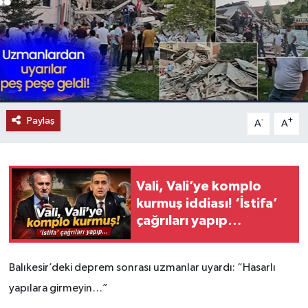
Paylaş
-
+
A
A
Vali, Vali’ye komplo
kurmuş iddiası! ‘İstifa’
çağrıları yapıp…
Balıkesir’deki deprem sonrası uzmanlar uyardı: “Hasarlı
yapılara girmeyin…”