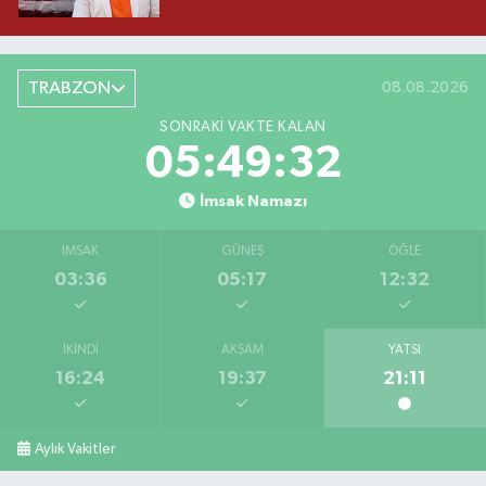
TRABZON
08.08.2026
SONRAKI VAKTE KALAN
05:49:32
İmsak Namazı
İMSAK
GÜNEŞ
ÖĞLE
03:36
05:17
12:32
İKINDI
AKŞAM
YATSI
16:24
19:37
21:11
Aylık Vakitler