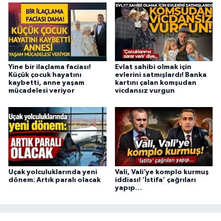
Yine bir ilaçlama faciası!
Evlat sahibi olmak için
Küçük çocuk hayatını
evlerini satmışlardı! Banka
kaybetti, anne yaşam
kartını çalan komşudan
mücadelesi veriyor
vicdansız vurgun
Uçak yolculuklarında yeni
Vali, Vali’ye komplo kurmuş
dönem: Artık paralı olacak
iddiası! ‘İstifa’ çağrıları
yapıp…