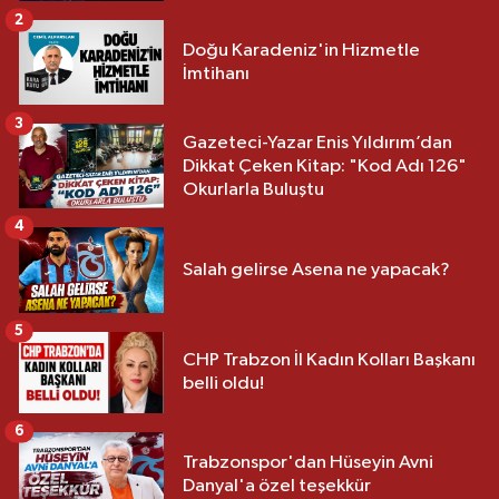
2
Doğu Karadeniz'in Hizmetle
İmtihanı
3
Gazeteci-Yazar Enis Yıldırım’dan
Dikkat Çeken Kitap: "Kod Adı 126"
Okurlarla Buluştu
4
Salah gelirse Asena ne yapacak?
5
CHP Trabzon İl Kadın Kolları Başkanı
belli oldu!
6
Trabzonspor'dan Hüseyin Avni
Danyal'a özel teşekkür