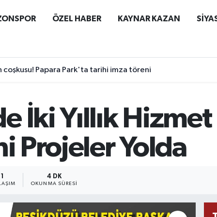
ZONSPOR
ÖZEL HABER
KAYNAR KAZAN
SİYA
coşkusu! Papara Park'ta tarihi imza töreni
 İki Yıllık Hizmet
ni Projeler Yolda
1
4 DK
LAŞIM
OKUNMA SÜRESI