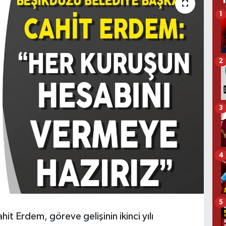
1
2
3
4
5
t Erdem, göreve gelişinin ikinci yılı