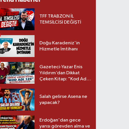
TFF TRABZON İL
TEMSİLCİSİ DEĞİŞTİ
Doğu Karadeniz'in
Hizmetle İmtihanı
Gazeteci-Yazar Enis
Yıldırım’dan Dikkat
Çeken Kitap: "Kod Adı
126" Okurlarla Buluştu
Salah gelirse Asena ne
yapacak?
Erdoğan'dan gece
yarısı görevden alma ve