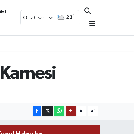
SET
°
23
Ortahisar
 Karnesi
-
+
A
A
Trend Haberler