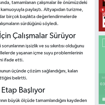
ısında, tamamlanan çalışmalar ile önümüzdeki
 kamuoyuyla paylaştı. Altyapıdan turizme,
6
adar birçok başlıkta değerlendirmelerde
alışmaların sürdüğünü söyledi.
çin Çalışmalar Sürüyor
orunlarının işsizlik ve su sıkıntısı olduğunu
llelerde yaşanan içme suyu problemlerinin
i ifade etti.
nunun üçünde çözüm sağlandığını, kalan
iğini belirtti.
İM
03
Etap Başlıyor
rının büyük ölçüde tamamlandığını kaydeden