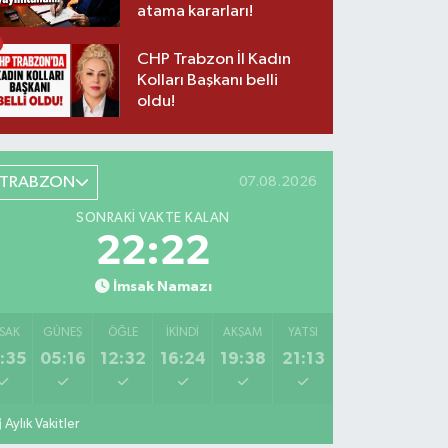
atama kararları!
CHP Trabzon İl Kadın
Kolları Başkanı belli
oldu!
TRABZON
07.08.2026
SONRAKI VAKTE KALAN
22:21
İmsak Namazı
SAK
GÜNEŞ
ÖĞLE
İKINDI
AKŞAM
YATSI
:35
05:16
12:32
16:24
19:38
21:13
Aylık Vakitler