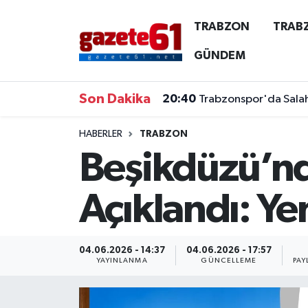
TRABZON
TRAB
TRABZON
Trabzon Nöbetçi Eczaneler
GÜNDEM
TRABZONSPOR
Trabzon Hava Durumu
Son Dakika
20:40
Trabzonspor'da Salah 
ÖZEL HABER
Trabzon Namaz Vakitleri
HABERLER
TRABZON
Beşikdüzü’nde
KAYNAR KAZAN
Trabzon Trafik Yoğunluk Haritası
SİYASET
Süper Lig Puan Durumu ve Fikstür
Açıklandı: Ye
GÜNDEM
Tüm Manşetler
04.06.2026 - 14:37
04.06.2026 - 17:57
Son Dakika Haberleri
YAYINLANMA
GÜNCELLEME
PAY
Haber Arşivi