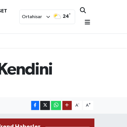
SET
°
24
Ortahisar
 Kendini
-
+
A
A
Trend Haberler