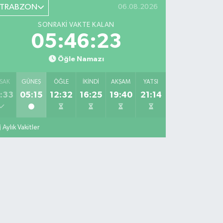
TRABZON
06.08.2026
SONRAKI VAKTE KALAN
05:46:22
Öğle Namazı
SAK
GÜNEŞ
ÖĞLE
İKINDI
AKŞAM
YATSI
:33
05:15
12:32
16:25
19:40
21:14
Aylık Vakitler