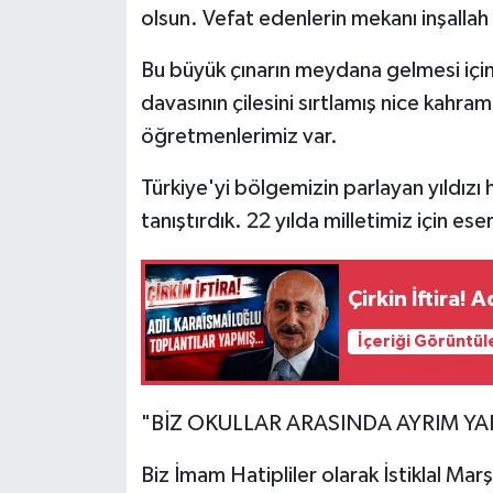
olsun. Vefat edenlerin mekanı inşallah
Bu büyük çınarın meydana gelmesi için
davasının çilesini sırtlamış nice kahr
öğretmenlerimiz var.
Türkiye'yi bölgemizin parlayan yıldızı h
tanıştırdık. 22 yılda milletimiz için ese
Çirkin İftira!
İçeriği Görüntül
"BİZ OKULLAR ARASINDA AYRIM Y
Biz İmam Hatipliler olarak İstiklal Ma