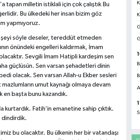
K
tapan milletin istiklali için çok çalıştık Bu
ğerlidir. Bu ülkedeki her insan bizim göz
K
rım yapmıyoruz.
G
 şeyi söyle deseler, tereddüt etmeden
G
nın önündeki engelleri kaldırmak, İmam
1
 olacaktır. Sevgili İmam Hatipli kardeşim sen
B
ha güçlüsün. Sen varsan şehadetleri dinin
edi olacak. Sen varsan Allah-u Ekber sesleri
B
et mazlumların umut kaynağı olmaya devam
A
ak en başta bunu kazandık.
1
a kurtardık. Fatih'in emanetine sahip çıktık.
S
 dindirdik.
imiz bu olacaktır. Bu ülkenin her bir vatandaşı