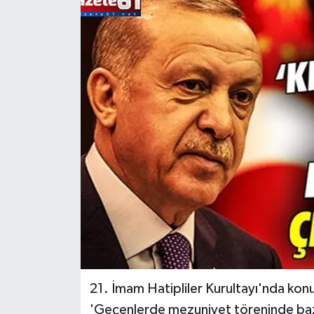
21. İmam Hatipliler Kurultayı'nda k
'Geçenlerde mezuniyet töreninde bazı i