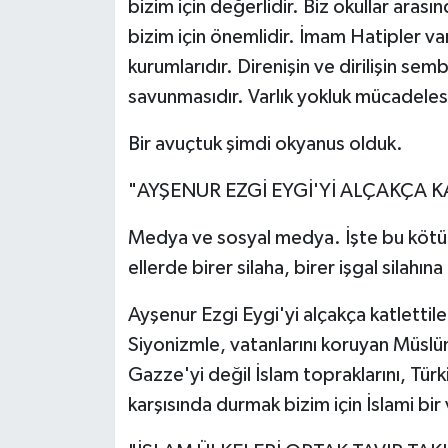
bizim için değerlidir. Biz okullar aras
bizim için önemlidir. İmam Hatipler var
kurumlarıdır. Direnişin ve dirilişin s
savunmasıdır. Varlık yokluk mücadelesi
Bir avuçtuk şimdi okyanus olduk.
"AYŞENUR EZGİ EYGİ'Yİ ALÇAKÇA K
Medya ve sosyal medya. İşte bu kötü 
ellerde birer silaha, birer işgal silahı
Ayşenur Ezgi Eygi'yi alçakça katlettil
Siyonizmle, vatanlarını koruyan Müsl
Gazze'yi değil İslam topraklarını, Türk
karşısında durmak bizim için İslami bir 