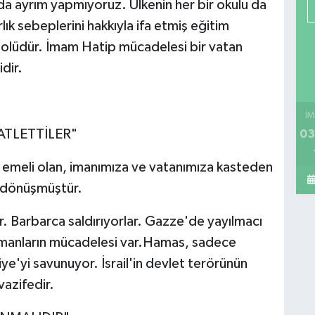
ında ayrım yapmıyoruz. Ülkenin her bir okulu da
lık sebeplerini hakkıyla ifa etmiş eğitim
embolüdür. İmam Hatip mücadelesi bir vatan
dir.
İM
ATLETTİLER"
03
emeli olan, imanımıza ve vatanımıza kasteden
na dönüşmüştür.
er. Barbarca saldırıyorlar. Gazze'de yayılmacı
ümanların mücadelesi var.Hamas, sadece
iye'yi savunuyor. İsrail'in devlet terörünün
vazifedir.