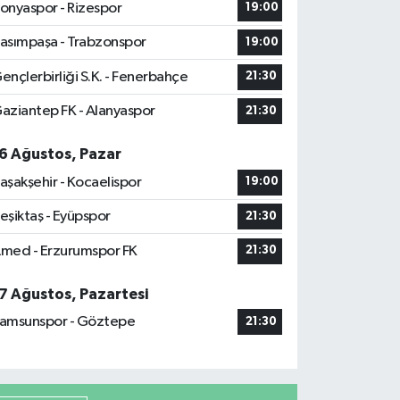
onyaspor - Rizespor
19:00
asımpaşa - Trabzonspor
19:00
ençlerbirliği S.K. - Fenerbahçe
21:30
aziantep FK - Alanyaspor
21:30
6 Ağustos, Pazar
aşakşehir - Kocaelispor
19:00
eşiktaş - Eyüpspor
21:30
med - Erzurumspor FK
21:30
7 Ağustos, Pazartesi
amsunspor - Göztepe
21:30