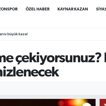
ZONSPOR
ÖZEL HABER
KAYNAR KAZAN
SİYA
rısı büyük kaza!
kime çekiyorsunuz?
mizlenecek