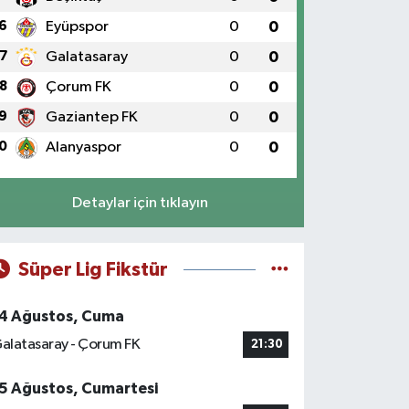
6
Eyüpspor
0
0
7
Galatasaray
0
0
8
Çorum FK
0
0
9
Gaziantep FK
0
0
0
Alanyaspor
0
0
Detaylar için tıklayın
Süper Lig Fikstür
4 Ağustos, Cuma
alatasaray - Çorum FK
21:30
5 Ağustos, Cumartesi