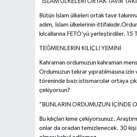
"İSLAM ÜLKELERİ ORTAK TAVIR TAK
Bütün İslam ülkeleri ortak tavır takın
adım, İslam ülkelerinin ittifakıdır.Ord
kılcallarına FETÖ'yü yerleştirdiler. 
TEĞMENLERİN KILIÇLI YEMİNİ
Kahraman ordumuzun kahraman mensup
Ordumuzun tekrar yıpratılmasına izi
töreninde bazı istismarcılar ortaya çıkma
çekiyorsun?
"BUNLARIN ORDUMUZUN İÇİNDE O
Bu kılıçları kime çekiyorsunuz. Araştır
onlar da oradan temizlenecek. 30 kişi 