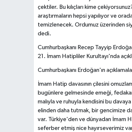
çektiler. Bu kılıçları kime çekiyorsunuz?
araştırmaların hepsi yapılıyor ve orada
temizlenecek. Ordumuz üzerinden si
dedi.
Cumhurbaşkanı Recep Tayyip Erdoğan
21. İmam Hatipliler Kurultayı'nda açı
Cumhurbaşkanı Erdoğan'ın açıklamaları
İmam Hatip davasının çilesini omuzlamı
bugünlere gelmesinde emeği, fedakarlı
malıyla ve ruhuyla kendisini bu davay
elinden daha tutmak, bir gencimize da
var. Türkiye'den ve dünyadan İmam Hat
seferber etmiş nice hayırseverimiz va