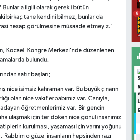
 Bunlarla ilgili olarak gerekli bütün
6
ki birkaç tane kendini bilmez, bunlar da
yasi hesap görülmesine müsaade etmeyiz.'
, Kocaeli Kongre Merkezi'nde düzenlenen
klamalarda bulundu.
ndan satır başları;
ş nice isimsiz kahraman var. Bu büyük çınarın
ğı olan nice vakıf erbabımız var. Canıyla,
a adayan öğretmenlerimiz var. Bir gencin
ha ulaşmak için ter döken nice gönül insanımız
iplerin kurulması, yaşaması için varını yoğunu
r. Rabbim o güzel insanların hepsinden razı