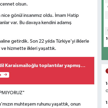
 cennet olsun.
 nice gönül insanımız oldu. İmam Hatip
amanlar var. Bu davaya kendini adamış
1
aline getirdik. Son 22 yılda Türkiye'yi ilklerle
r ve hizmette ilkleri yaşattık.
 Adil Karaismailoğlu toplantılar yapmış…
e
1
G
APMIYORUZ"
1
rşı'mızın muhteşem ruhunu yaşattık, onun