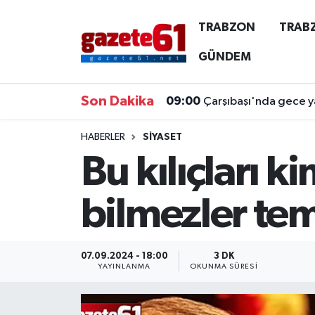
TRABZON
TRAB
TRABZON
Trabzon Nöbetçi Eczaneler
GÜNDEM
TRABZONSPOR
Trabzon Hava Durumu
Son Dakika
09:00
Çarşıbaşı'nda gece ya
ÖZEL HABER
Trabzon Namaz Vakitleri
HABERLER
SİYASET
Bu kılıçları 
KAYNAR KAZAN
Trabzon Trafik Yoğunluk Haritası
SİYASET
Süper Lig Puan Durumu ve Fikstür
bilmezler te
GÜNDEM
Tüm Manşetler
07.09.2024 - 18:00
3 DK
Son Dakika Haberleri
YAYINLANMA
OKUNMA SÜRESI
Haber Arşivi