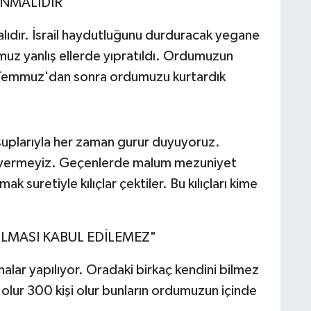
INMALIDIR"
malıdır. İsrail haydutluğunu durduracak yegane
umuz yanlış ellerde yıpratıldı. Ordumuzun
15 Temmuz'dan sonra ordumuzu kurtardık
larıyla her zaman gurur duyuyoruz.
n vermeyiz. Geçenlerde malum mezuniyet
k suretiyle kılıçlar çektiler. Bu kılıçları kime
LMASI KABUL EDİLEMEZ"
malar yapılıyor. Oradaki birkaç kendini bilmez
olur 300 kişi olur bunların ordumuzun içinde