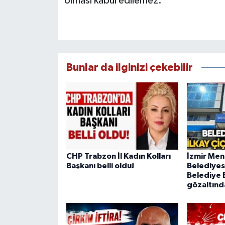
olması kabul edilemez.
Bunlar da ilginizi çekebilir
CHP Trabzon İl Kadın Kolları
İzmir Me
Başkanı belli oldu!
Belediyes
Belediye B
gözaltınd