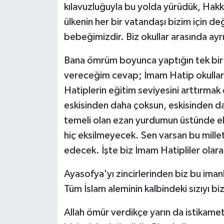
kılavuzluğuyla bu yolda yürüdük, Hakk'a 
ülkenin her bir vatandaşı bizim için de
bebeğimizdir. Biz okullar arasında ay
Bana ömrüm boyunca yaptığın tek bir
vereceğim cevap; İmam Hatip okulları
Hatiplerin eğitim seviyesini arttırmak
eskisinden daha çoksun, eskisinden da
temeli olan ezan yurdumun üstünde eb
hiç eksilmeyecek. Sen varsan bu mill
edecek. İşte biz İmam Hatipliler olar
Ayasofya'yı zincirlerinden biz bu imanl
Tüm İslam aleminin kalbindeki sızıyı biz
Allah ömür verdikçe yarın da istikamet