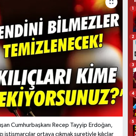
1
2
3
4
5
onuşan Cumhurbaşkanı Recep Tayyip Erdoğan,
stismarcılar ortaya çıkmak suretiyle kılıçlar