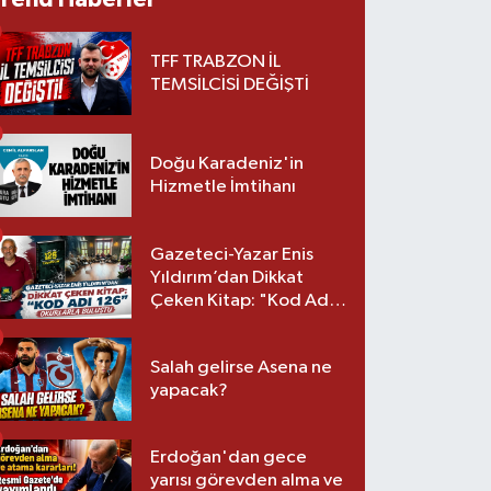
TFF TRABZON İL
TEMSİLCİSİ DEĞİŞTİ
Doğu Karadeniz'in
Hizmetle İmtihanı
Gazeteci-Yazar Enis
Yıldırım’dan Dikkat
Çeken Kitap: "Kod Adı
126" Okurlarla Buluştu
Salah gelirse Asena ne
yapacak?
Erdoğan'dan gece
yarısı görevden alma ve