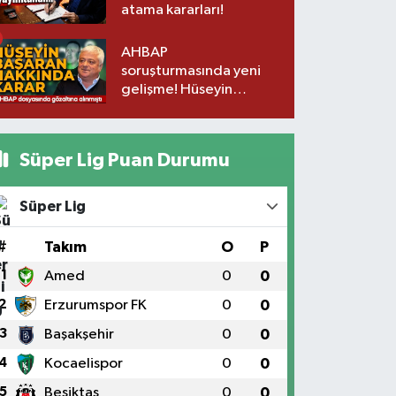
atama kararları!
AHBAP
soruşturmasında yeni
gelişme! Hüseyin
Başaran da dahil 7
şüpheli tutuklandı
Süper Lig Puan Durumu
Süper Lig
#
Takım
O
P
1
Amed
0
0
2
Erzurumspor FK
0
0
3
Başakşehir
0
0
4
Kocaelispor
0
0
5
Beşiktaş
0
0