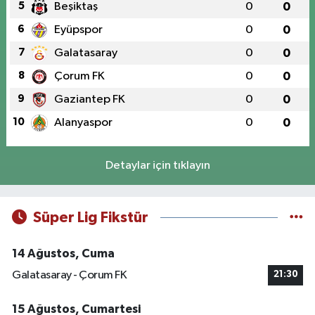
5
Beşiktaş
0
0
6
Eyüpspor
0
0
7
Galatasaray
0
0
8
Çorum FK
0
0
9
Gaziantep FK
0
0
10
Alanyaspor
0
0
Detaylar için tıklayın
Süper Lig Fikstür
14 Ağustos, Cuma
Galatasaray - Çorum FK
21:30
15 Ağustos, Cumartesi