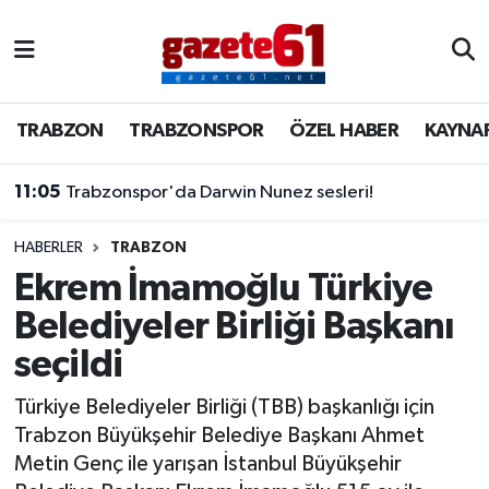
TRABZON
Trabzon Nöbetçi Eczaneler
TRABZON
TRABZONSPOR
ÖZEL HABER
KAYNA
TRABZONSPOR
Trabzon Hava Durumu
11:05
Trabzonspor'da Darwin Nunez sesleri!
ÖZEL HABER
Trabzon Namaz Vakitleri
KAYNAR KAZAN
Trabzon Trafik Yoğunluk Haritası
HABERLER
TRABZON
Ekrem İmamoğlu Türkiye
SİYASET
Süper Lig Puan Durumu ve Fikstür
Belediyeler Birliği Başkanı
seçildi
GÜNDEM
Tüm Manşetler
Türkiye Belediyeler Birliği (TBB) başkanlığı için
Son Dakika Haberleri
Trabzon Büyükşehir Belediye Başkanı Ahmet
Metin Genç ile yarışan İstanbul Büyükşehir
Haber Arşivi