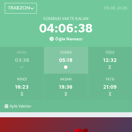
TRABZON
09.08.2026
SONRAKI VAKTE KALAN
04:06:37
Öğle Namazı
İMSAK
GÜNEŞ
ÖĞLE
03:38
05:18
12:32
İKINDI
AKŞAM
YATSI
16:23
19:36
21:09
Aylık Vakitler