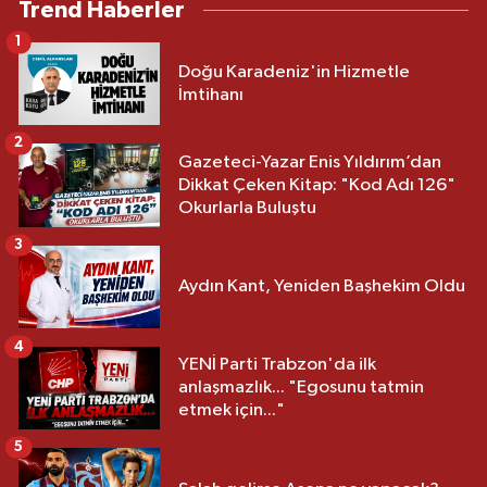
Trend Haberler
1
Doğu Karadeniz'in Hizmetle
İmtihanı
2
Gazeteci-Yazar Enis Yıldırım’dan
Dikkat Çeken Kitap: "Kod Adı 126"
Okurlarla Buluştu
3
Aydın Kant, Yeniden Başhekim Oldu
4
YENİ Parti Trabzon'da ilk
anlaşmazlık... "Egosunu tatmin
etmek için..."
5