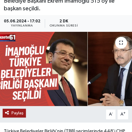
Belediye Başkanı Ekrem İmamoğlu 515 oy ile
başkan seçildi.
05.06.2024 - 17:02
2 DK
YAYINLANMA
OKUNMA SÜRESI
Paylaş
-
+
A
A
Türkiye Belediyeler Birliği'nin (TBB) seçimlerinde 448’i CHP