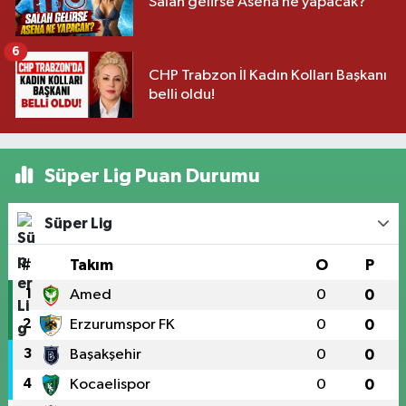
Salah gelirse Asena ne yapacak?
6
CHP Trabzon İl Kadın Kolları Başkanı
belli oldu!
Süper Lig Puan Durumu
Süper Lig
#
Takım
O
P
1
Amed
0
0
2
Erzurumspor FK
0
0
3
Başakşehir
0
0
4
Kocaelispor
0
0