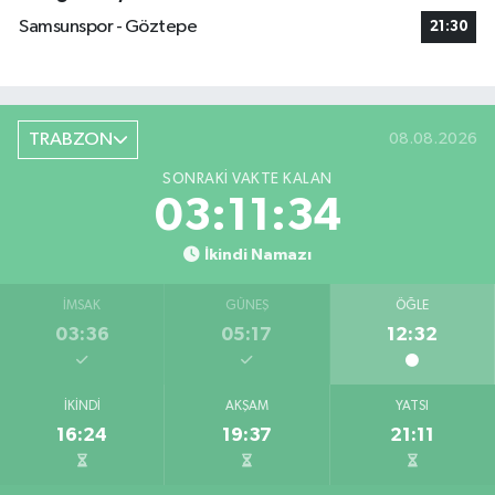
Samsunspor - Göztepe
21:30
TRABZON
08.08.2026
SONRAKI VAKTE KALAN
03:11:33
İkindi Namazı
İMSAK
GÜNEŞ
ÖĞLE
03:36
05:17
12:32
İKINDI
AKŞAM
YATSI
16:24
19:37
21:11