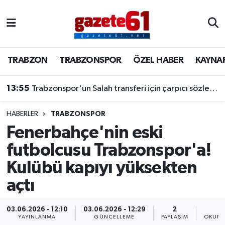
TRABZON
Trabzon Nöbetçi Eczaneler
TRABZON
TRABZONSPOR
ÖZEL HABER
KAYNA
TRABZONSPOR
Trabzon Hava Durumu
13:55
Trabzonspor'un Salah transferi için çarpıcı sözler! "Bu dünyaya bir mesajdır"
ÖZEL HABER
Trabzon Namaz Vakitleri
KAYNAR KAZAN
Trabzon Trafik Yoğunluk Haritası
HABERLER
TRABZONSPOR
Fenerbahçe'nin eski
SİYASET
Süper Lig Puan Durumu ve Fikstür
futbolcusu Trabzonspor'a!
Kulübü kapıyı yüksekten
GÜNDEM
Tüm Manşetler
açtı
Son Dakika Haberleri
03.06.2026 - 12:10
03.06.2026 - 12:29
2
1
Haber Arşivi
YAYINLANMA
GÜNCELLEME
PAYLAŞIM
OKUNM