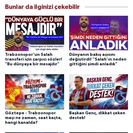
Bunlar da ilginizi çekebilir
Trabzonspor'un Salah
Dünyanın bakış açısını
transferi için çarpıcı sözler!
değiştirdi! “Salah’ın neden
"Bu dünyaya bir mesajdır"
gittiğini şimdi anladık”
Göztepe - Trabzonspor
Başkan Genç, dikkat çeken
maçı ne zaman, saat kaçta,
destek!
hangi kanalda?