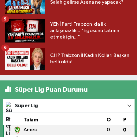
Salah gelirse Asena ne yapacak?
5
YENİ Parti Trabzon'da ilk
anlaşmazlık... "Egosunu tatmin
etmek için..."
6
CHP Trabzon İl Kadın Kolları Başkanı
belli oldu!
Süper Lig Puan Durumu
Süper Lig
#
Takım
O
P
1
Amed
0
0