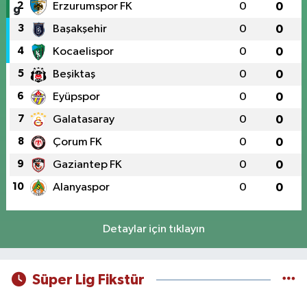
2
Erzurumspor FK
0
0
3
Başakşehir
0
0
4
Kocaelispor
0
0
5
Beşiktaş
0
0
6
Eyüpspor
0
0
7
Galatasaray
0
0
8
Çorum FK
0
0
9
Gaziantep FK
0
0
10
Alanyaspor
0
0
Detaylar için tıklayın
Süper Lig Fikstür