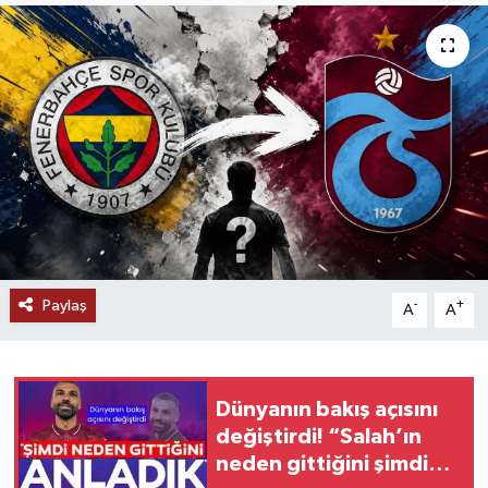
Paylaş
-
+
A
A
Dünyanın bakış açısını
değiştirdi! “Salah’ın
neden gittiğini şimdi