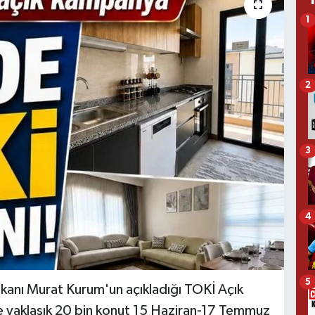
1
2
3
4
5
 Bakanı Murat Kurum'un açıkladığı TOKİ Açık
e yaklaşık 20 bin konut 15 Haziran-17 Temmuz