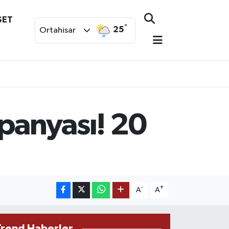
SET
°
25
Ortahisar
mpanyası! 20
-
+
A
A
Trend Haberler