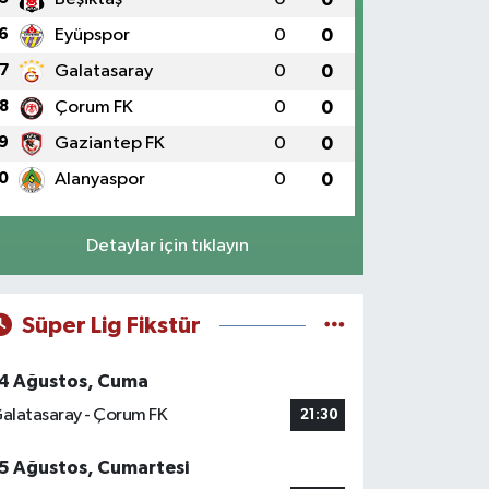
6
Eyüpspor
0
0
7
Galatasaray
0
0
8
Çorum FK
0
0
9
Gaziantep FK
0
0
0
Alanyaspor
0
0
Detaylar için tıklayın
Süper Lig Fikstür
4 Ağustos, Cuma
alatasaray - Çorum FK
21:30
5 Ağustos, Cumartesi