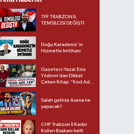
TFF TRABZON İL
TEMSİLCİSİ DEĞİŞTİ
Doğu Karadeniz'in
Hizmetle İmtihanı
Gazeteci-Yazar Enis
Yıldırım’dan Dikkat
Çeken Kitap: "Kod Adı
126" Okurlarla Buluştu
Salah gelirse Asena ne
yapacak?
CHP Trabzon İl Kadın
Kolları Başkanı belli