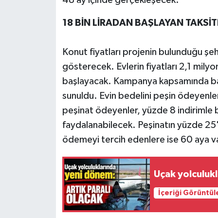
18 BİN LİRADAN BAŞLAYAN TAKSİT
Konut fiyatları projenin bulunduğu şe
gösterecek. Evlerin fiyatları 2,1 milyon 
başlayacak. Kampanya kapsamında bank
sunuldu. Evin bedelini peşin ödeyenl
peşinat ödeyenler, yüzde 8 indirimle 
faydalanabilecek. Peşinatın yüzde 25'in
ödemeyi tercih edenlere ise 60 aya v
Uçak yolculukl
İçeriği Görüntül