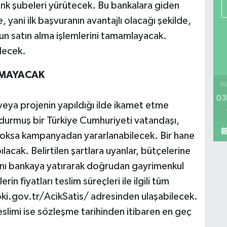
ank şubeleri yürütecek. Bu bankalara giden
 yani ilk başvuranın avantajlı olacağı şekilde,
n satın alma işlemlerini tamamlayacak.
decek.
NMAYACAK
İM
03
 veya projenin yapıldığı ilde ikamet etme
durmuş bir Türkiye Cumhuriyeti vatandaşı,
i yoksa kampanyadan yararlanabilecek. Bir hane
pılacak. Belirtilen şartlara uyanlar, bütçelerine
ını bankaya yatırarak doğrudan gayrimenkul
n fiyatları teslim süreçleri ile ilgili tüm
oki.gov.tr/AcikSatis/ adresinden ulaşabilecek.
slimi ise sözleşme tarihinden itibaren en geç