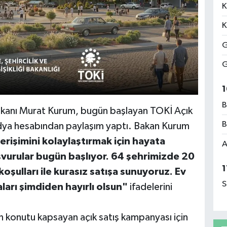
K
K
G
G
1
B
 Bakanı Murat Kurum, bugün başlayan TOKİ Açık
B
edya hesabından paylaşım yaptı. Bakan Kurum
rişimini kolaylaştırmak için hayata
A
vurular bugün başlıyor. 64 şehrimizde 20
1
ulları ile kurasız satışa sunuyoruz. Ev
S
aları şimdiden hayırlı olsun"
ifadelerini
n konutu kapsayan açık satış kampanyası için