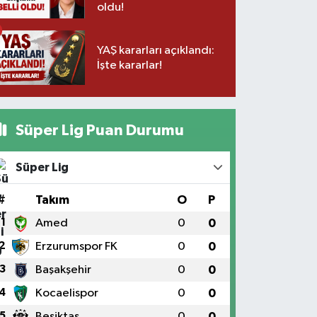
oldu!
YAŞ kararları açıklandı:
İşte kararlar!
Süper Lig Puan Durumu
Süper Lig
#
Takım
O
P
1
Amed
0
0
2
Erzurumspor FK
0
0
3
Başakşehir
0
0
4
Kocaelispor
0
0
5
Beşiktaş
0
0