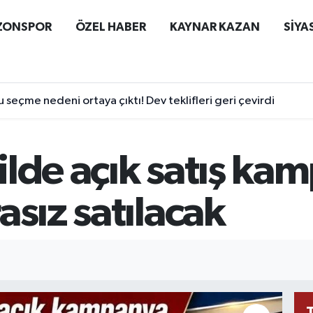
ZONSPOR
ÖZEL HABER
KAYNAR KAZAN
SİYA
 seçme nedeni ortaya çıktı! Dev teklifleri geri çevirdi
lde açık satış ka
asız satılacak
I