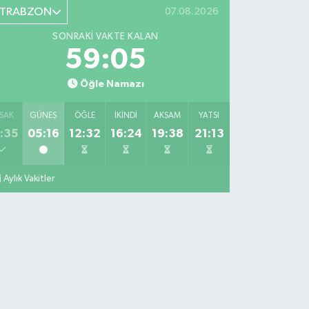
TRABZON
07.08.2026
SONRAKI VAKTE KALAN
59:04
Öğle Namazı
SAK
GÜNEŞ
ÖĞLE
İKINDI
AKŞAM
YATSI
:35
05:16
12:32
16:24
19:38
21:13
Aylık Vakitler