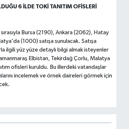
UĞU 6 İLDE TOKİ TANITIM OFİSLERİ
ırasıyla Bursa (2190), Ankara (2062), Hatay
tya'da (1000) satışa sunulacak. Satışa
 ilgili yüz yüze detaylı bilgi almak isteyenler
hramanmaraş Elbistan, Tekirdağ Çorlu, Malatya
tım ofisleri kuruldu. Bu illerdeki vatandaşlar
anlarını incelemek ve örnek daireleri görmek için
ecek.