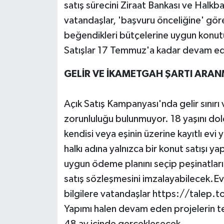
satış sürecini Ziraat Bankası ve Halkb
vatandaşlar, 'başvuru önceliğine' göre,
beğendikleri bütçelerine uygun konutu
Satışlar 17 Temmuz'a kadar devam e
GELİR VE İKAMETGAH ŞARTI ARA
Açık Satış Kampanyası'nda gelir sınırı
zorunluluğu bulunmuyor. 18 yaşını dol
kendisi veya eşinin üzerine kayıtlı ev
halkı adına yalnızca bir konut satışı ya
uygun ödeme planını seçip peşinatlar
satış sözleşmesini imzalayabilecek.Evleri
bilgilere vatandaşlar https://talep.t
Yapımı halen devam eden projelerin te
48 ay içinde gerçekleşecek.