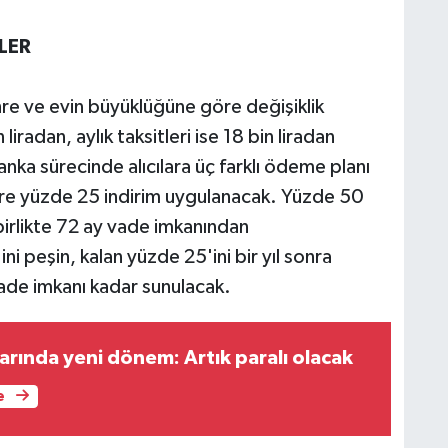
LER
hre ve evin büyüklüğüne göre değişiklik
liradan, aylık taksitleri ise 18 bin liradan
a sürecinde alıcılara üç farklı ödeme planı
ere yüzde 25 indirim uygulanacak. Yüzde 50
birlikte 72 ay vade imkanından
i peşin, kalan yüzde 25'ini bir yıl sonra
ade imkanı kadar sunulacak.
arında yeni dönem: Artık paralı olacak
e