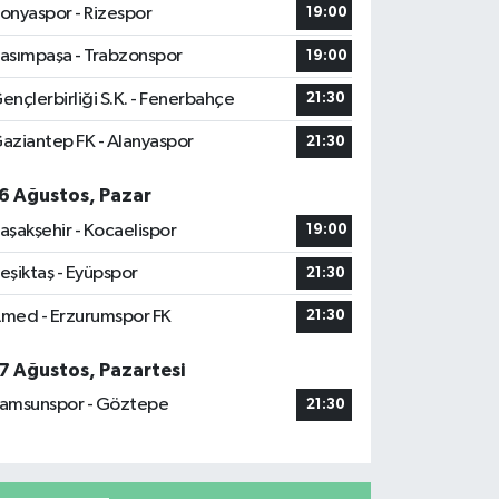
onyaspor - Rizespor
19:00
asımpaşa - Trabzonspor
19:00
ençlerbirliği S.K. - Fenerbahçe
21:30
aziantep FK - Alanyaspor
21:30
6 Ağustos, Pazar
aşakşehir - Kocaelispor
19:00
eşiktaş - Eyüpspor
21:30
med - Erzurumspor FK
21:30
7 Ağustos, Pazartesi
amsunspor - Göztepe
21:30