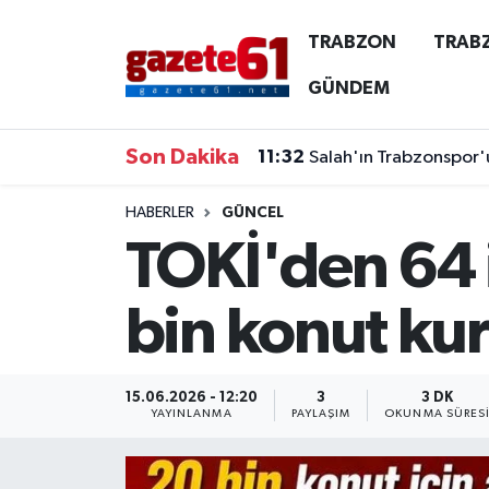
TRABZON
TRAB
TRABZON
Trabzon Nöbetçi Eczaneler
GÜNDEM
TRABZONSPOR
Trabzon Hava Durumu
Son Dakika
11:32
Salah'ın Trabzonspor'u
ÖZEL HABER
Trabzon Namaz Vakitleri
HABERLER
GÜNCEL
TOKİ'den 64 i
KAYNAR KAZAN
Trabzon Trafik Yoğunluk Haritası
SİYASET
Süper Lig Puan Durumu ve Fikstür
bin konut kur
GÜNDEM
Tüm Manşetler
15.06.2026 - 12:20
3
3 DK
Son Dakika Haberleri
YAYINLANMA
PAYLAŞIM
OKUNMA SÜRES
Haber Arşivi