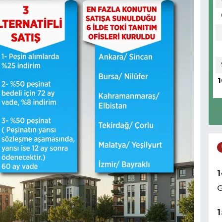
1
1
G
1