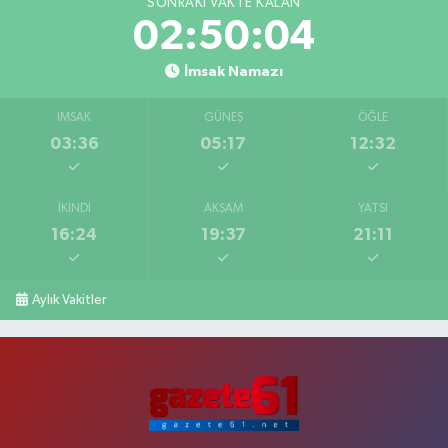
SONRAKI VAKTE KALAN
02:50:03
İmsak Namazı
İMSAK
GÜNEŞ
ÖĞLE
03:36
05:17
12:32
İKINDI
AKŞAM
YATSI
16:24
19:37
21:11
Aylık Vakitler