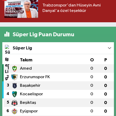
Trabzonspor'dan Hüseyin Avni
Danyal'a özel teşekkür
Süper Lig Puan Durumu
Süper Lig
#
Takım
O
P
1
Amed
0
0
2
Erzurumspor FK
0
0
3
Başakşehir
0
0
4
Kocaelispor
0
0
5
Beşiktaş
0
0
6
Eyüpspor
0
0