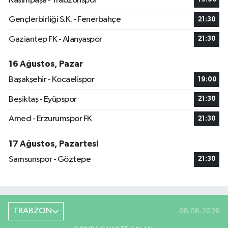
Kasımpaşa - Trabzonspor
Gençlerbirliği S.K. - Fenerbahçe
21:30
Gaziantep FK - Alanyaspor
21:30
16 Ağustos, Pazar
Başakşehir - Kocaelispor
19:00
Beşiktaş - Eyüpspor
21:30
Amed - Erzurumspor FK
21:30
17 Ağustos, Pazartesi
Samsunspor - Göztepe
21:30
TRABZON
08.08.2026