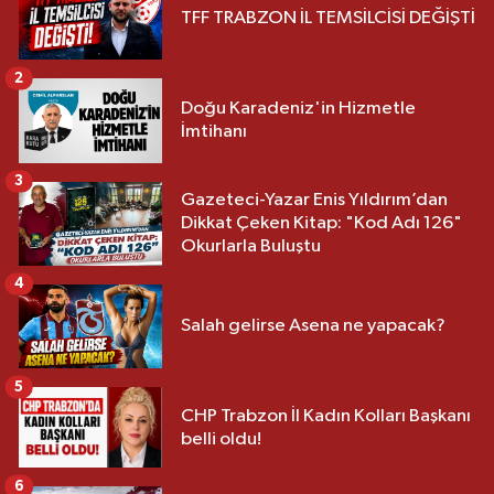
TFF TRABZON İL TEMSİLCİSİ DEĞİŞTİ
2
Doğu Karadeniz'in Hizmetle
İmtihanı
3
Gazeteci-Yazar Enis Yıldırım’dan
Dikkat Çeken Kitap: "Kod Adı 126"
Okurlarla Buluştu
4
Salah gelirse Asena ne yapacak?
5
CHP Trabzon İl Kadın Kolları Başkanı
belli oldu!
6