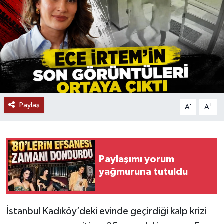
Paylaş
-
+
A
A
Paylaşımı yorum
yağmuruna tutuldu
İstanbul Kadıköy’deki evinde geçirdiği kalp krizi