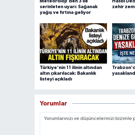
Meteoroloji'den 3 ile
Hasbi De
serinleten uyarı: Sağanak
zehir zem
yağış ve fırtına geliyor
Türkiye'nin 11 ilinin altından
Trabzon’d
altın çıkarılacak: Bakanlık
yasaklandı
listeyi açıkladı
Yorumlar