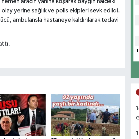
 hemen aracın yanına koşarak baygın haldeki
lay yerine sağlık ve polis ekipleri sevk edildi.
rücü, ambulansla hastaneye kaldırılarak tedavi
attı.
1
1
G
1