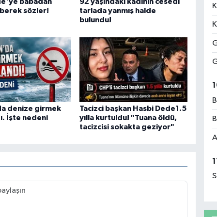
de'ye babadan
92 yaşındaki kadının cesedi
K
berek sözler!
tarlada yanmış halde
bulundu!
K
G
G
1
B
a denize girmek
Tacizci başkan Hasbi Dede1.5
. İşte nedeni
yılla kurtuldu! "Tuana öldü,
B
tacizcisi sokakta geziyor"
A
1
S