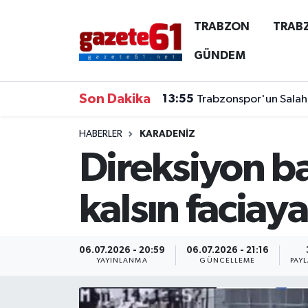
TRABZON
TRAB
TRABZON
Trabzon Nöbetçi Eczaneler
GÜNDEM
TRABZONSPOR
Trabzon Hava Durumu
Son Dakika
13:55
Trabzonspor'un Salah t
ÖZEL HABER
Trabzon Namaz Vakitleri
HABERLER
KARADENİZ
Direksiyon b
KAYNAR KAZAN
Trabzon Trafik Yoğunluk Haritası
SİYASET
Süper Lig Puan Durumu ve Fikstür
kalsın faciay
GÜNDEM
Tüm Manşetler
06.07.2026 - 20:59
06.07.2026 - 21:16
Son Dakika Haberleri
YAYINLANMA
GÜNCELLEME
PAY
Haber Arşivi