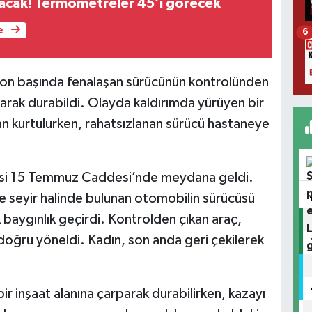
lacak! Termometreler 45’i görecek
e
6
iyon başında fenalaşan sürücünün kontrolünden
parak durabildi. Olayda kaldırımda yürüyen bir
an kurtulurken, rahatsızlanan sürücü hastaneye
lesi 15 Temmuz Caddesi’nde meydana geldi.
de seyir halinde bulunan otomobilin sürücüsü
 baygınlık geçirdi. Kontrolden çıkan araç,
doğru yöneldi. Kadın, son anda geri çekilerek
r inşaat alanına çarparak durabilirken, kazayı