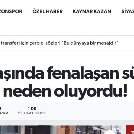
ZONSPOR
ÖZEL HABER
KAYNAR KAZAN
SİYA
ransferi için çarpıcı sözler! "Bu dünyaya bir mesajdır"
aşında fenalaşan s
a neden oluyordu!
3
1 DK
LAŞIM
OKUNMA SÜRESI