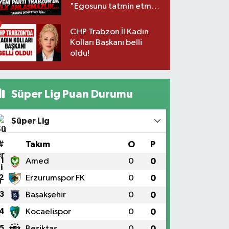
"Egosunu tatmin etmek
için..."
CHP Trabzon İl Kadın
Kolları Başkanı belli
oldu!
Süper Lig Puan Durumu
Süper Lig
#
Takım
O
P
1
Amed
0
0
2
Erzurumspor FK
0
0
3
Başakşehir
0
0
4
Kocaelispor
0
0
5
Beşiktaş
0
0