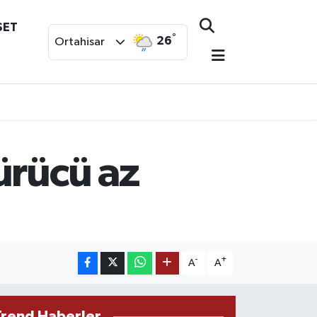
SET
°
26
Ortahisar
ürücü az
-
+
A
A
Trend Haberler