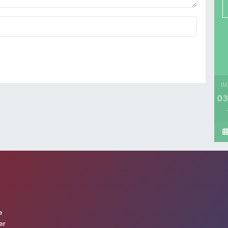
İM
03
e
er