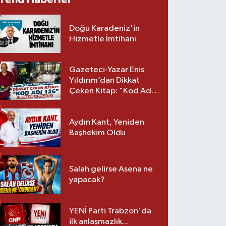
Doğu Karadeniz'in
Hizmetle İmtihanı
Gazeteci-Yazar Enis
Yıldırım’dan Dikkat
Çeken Kitap: "Kod Adı
126" Okurlarla Buluştu
Aydın Kant, Yeniden
Başhekim Oldu
Salah gelirse Asena ne
yapacak?
YENİ Parti Trabzon'da
ilk anlaşmazlık...