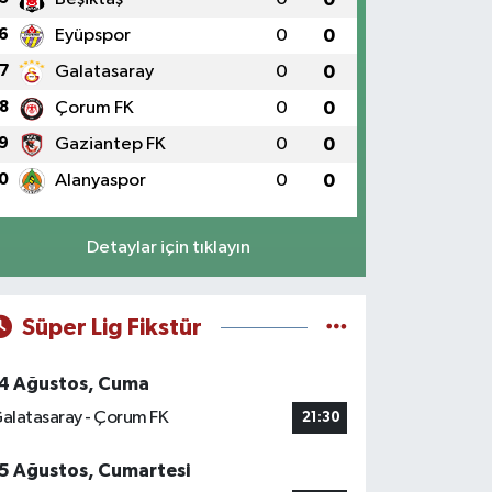
6
Eyüpspor
0
0
7
Galatasaray
0
0
8
Çorum FK
0
0
9
Gaziantep FK
0
0
0
Alanyaspor
0
0
Detaylar için tıklayın
Süper Lig Fikstür
4 Ağustos, Cuma
alatasaray - Çorum FK
21:30
5 Ağustos, Cumartesi