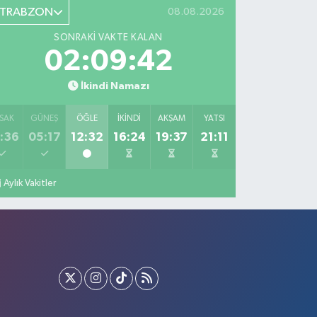
TRABZON
08.08.2026
SONRAKI VAKTE KALAN
02:09:41
İkindi Namazı
SAK
GÜNEŞ
ÖĞLE
İKINDI
AKŞAM
YATSI
:36
05:17
12:32
16:24
19:37
21:11
Aylık Vakitler