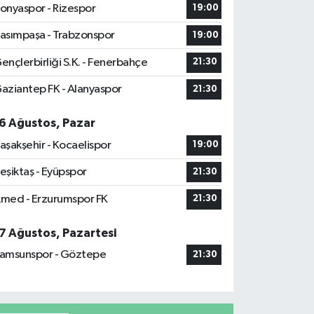
onyaspor - Rizespor
19:00
asımpaşa - Trabzonspor
19:00
ençlerbirliği S.K. - Fenerbahçe
21:30
aziantep FK - Alanyaspor
21:30
6 Ağustos, Pazar
aşakşehir - Kocaelispor
19:00
eşiktaş - Eyüpspor
21:30
med - Erzurumspor FK
21:30
7 Ağustos, Pazartesi
amsunspor - Göztepe
21:30