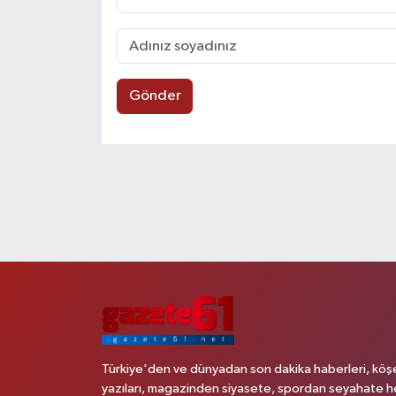
Gönder
Türkiye'den ve dünyadan son dakika haberleri, köş
yazıları, magazinden siyasete, spordan seyahate h