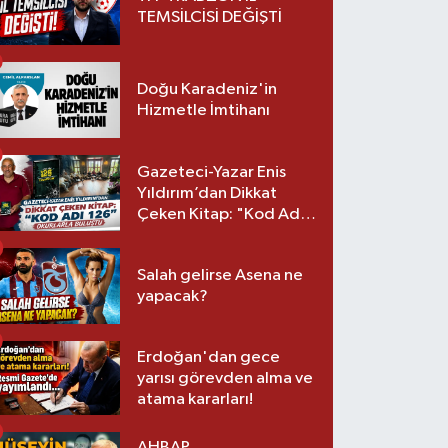
TEMSİLCİSİ DEĞİŞTİ
Doğu Karadeniz'in
Hizmetle İmtihanı
Gazeteci-Yazar Enis
Yıldırım’dan Dikkat
Çeken Kitap: "Kod Adı
126" Okurlarla Buluştu
Salah gelirse Asena ne
yapacak?
Erdoğan'dan gece
yarısı görevden alma ve
atama kararları!
AHBAP