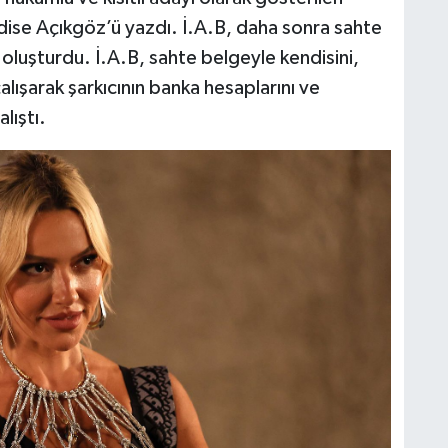
adise Açıkgöz’ü yazdı. İ.A.B, daha sonra sahte
oluşturdu. İ.A.B, sahte belgeyle kendisini,
lışarak şarkıcının banka hesaplarını ve
lıştı.