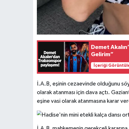
Demet Akalın’
Gelirim”
İçeriği Görüntül
İ.A.B, eşinin cezaevinde olduğunu söyl
olarak atanması için dava açtı. Gazia
eşine vasi olarak atanmasına karar ver
İ.A.B, mahkemenin gerekçeli kararına, 