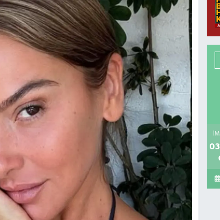
İM
03