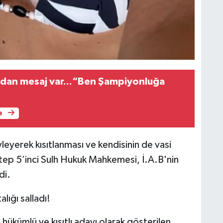
dan mesaj var...“Ben Şampiyonluğa
e
eyerek kısıtlanması ve kendisinin de vasi
ntep 5’inci Sulh Hukuk Mahkemesi, İ.A.B'nin
di.
hükümlü ve kısıtlı adayı olarak gösterilen