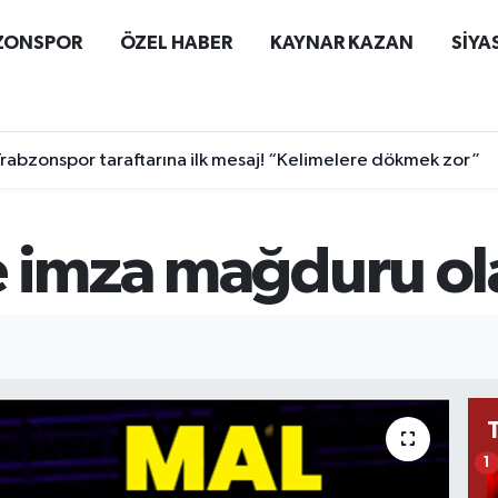
ZONSPOR
ÖZEL HABER
KAYNAR KAZAN
SİYA
abzonspor taraftarına ilk mesaj! “Kelimelere dökmek zor”
e imza mağduru ol
1