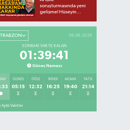
soruşturmasında yeni
gelişme! Hüseyin
Başaran da dahil 7
şüpheli tutuklandı
TRABZON
06.08.2026
SONRAKI VAKTE KALAN
01:39:39
Güneş Namazı
SAK
GÜNEŞ
ÖĞLE
İKINDI
AKŞAM
YATSI
:33
05:15
12:32
16:25
19:40
21:14
Aylık Vakitler