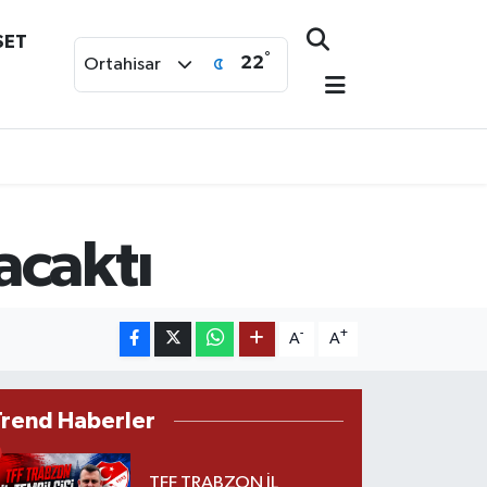
SET
°
22
Ortahisar
acaktı
-
+
A
A
Trend Haberler
TFF TRABZON İL