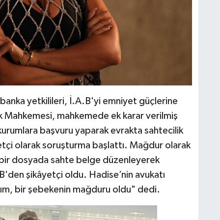
n banka yetkilileri, İ.A.B'yi emniyet güçlerine
kuk Mahkemesi, mahkemede ek karar verilmiş
kurumlara başvuru yaparak evrakta sahtecilik
etçi olarak soruşturma başlattı. Mağdur olarak
 bir dosyada sahte belge düzenleyerek
.B'den şikâyetçi oldu. Hadise’nin avukatı
ım, bir şebekenin mağduru oldu" dedi.