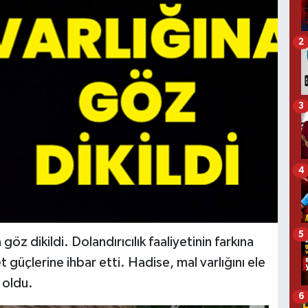
2
3
4
5
öz dikildi. Dolandırıcılık faaliyetinin farkına
t güçlerine ihbar etti. Hadise, mal varlığını ele
 oldu.
6