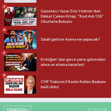
3
Gazeteci-Yazar Enis Yıldırım’dan
Dikkat Çeken Kitap: "Kod Adı 126"
Okurlarla Buluştu
4
Salah gelirse Asena ne yapacak?
5
Erdoğan'dan gece yarısı görevden
alma ve atama kararları!
6
CHP Trabzon İl Kadın Kolları Başkanı
belli oldu!
TRABZON
07.08.2026