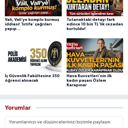
Vali, Vali’ye komplo kurmuş
Tutanaktaki detayı fark
iddiası! ‘İstifa’ çağrıları
edince 10 bin TL'lik cezadan
yapıp…
kurtuldu!
İç Güvenlik Fakültesine 350
Hava Kuvvetleri'nin ilk
öğrenci alınacak
kadın paşası Özlem
Karapınar
Yorumlar