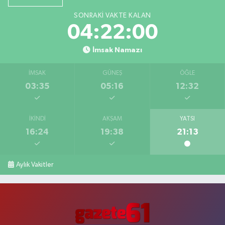
SONRAKI VAKTE KALAN
04:21:59
İmsak Namazı
İMSAK
GÜNEŞ
ÖĞLE
03:35
05:16
12:32
İKINDI
AKŞAM
YATSI
16:24
19:38
21:13
Aylık Vakitler