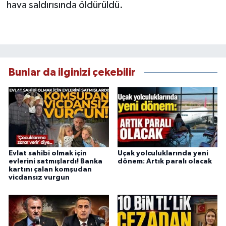
hava saldırısında öldürüldü.
Bunlar da ilginizi çekebilir
Evlat sahibi olmak için
Uçak yolculuklarında yeni
evlerini satmışlardı! Banka
dönem: Artık paralı olacak
kartını çalan komşudan
vicdansız vurgun