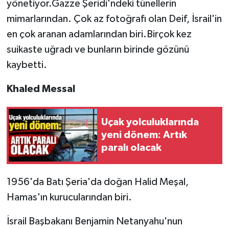
yönetiyor.Gazze Şeridi'ndeki tünellerin
mimarlarından. Çok az fotoğrafı olan Deif, İsrail'in
en çok aranan adamlarından biri.Birçok kez
suikaste uğradı ve bunların birinde gözünü
kaybetti.
Khaled Messal
Uçak yolculuklarında
yeni dönem: Artık
paralı olacak
1956'da Batı Şeria'da doğan Halid Meşal,
Hamas'ın kurucularından biri.
İsrail Başbakanı Benjamin Netanyahu'nun