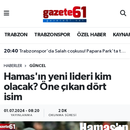
TRABZON
Trabzon Nöbetçi Eczaneler
TRABZON
TRABZONSPOR
ÖZEL HABER
KAYNA
TRABZONSPOR
Trabzon Hava Durumu
20:40
Trabzonspor'da Salah coşkusu! Papara Park'ta tarihi imza töreni
ÖZEL HABER
Trabzon Namaz Vakitleri
KAYNAR KAZAN
Trabzon Trafik Yoğunluk Haritası
HABERLER
GÜNCEL
Hamas'ın yeni lideri kim
SİYASET
Süper Lig Puan Durumu ve Fikstür
olacak? Öne çıkan dört
isim
GÜNDEM
Tüm Manşetler
Son Dakika Haberleri
01.07.2024 - 08:20
2 DK
YAYINLANMA
OKUNMA SÜRESI
Haber Arşivi