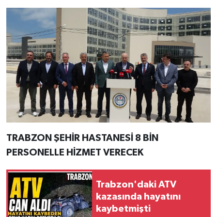
TRABZON ŞEHİR HASTANESİ 8 BİN
PERSONELLE HİZMET VERECEK
Trabzon'daki ATV
kazasında hayatını
kaybetmişti