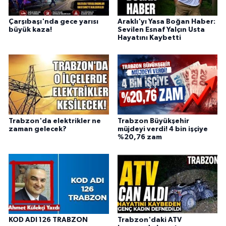
Çarşıbaşı'nda gece yarısı
Araklı'yı Yasa Boğan Haber:
büyük kaza!
Sevilen Esnaf Yalçın Usta
Hayatını Kaybetti
Trabzon'da elektrikler ne
Trabzon Büyükşehir
zaman gelecek?
müjdeyi verdi! 4 bin işçiye
%20,76 zam
KOD ADI 126 TRABZON
Trabzon'daki ATV