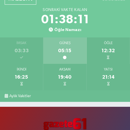
SONRAKI VAKTE KALAN
01:38:10
Öğle Namazı
İMSAK
GÜNEŞ
ÖĞLE
03:33
05:15
12:32
İKINDI
AKŞAM
YATSI
16:25
19:40
21:14
Aylık Vakitler