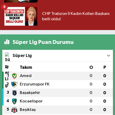
6
CHP Trabzon İl Kadın Kolları Başkanı
belli oldu!
Süper Lig Puan Durumu
Süper Lig
#
Takım
O
P
1
Amed
0
0
2
Erzurumspor FK
0
0
3
Başakşehir
0
0
4
Kocaelispor
0
0
5
Beşiktaş
0
0