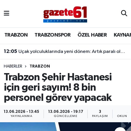
TRABZON
Trabzon Nöbetçi Eczaneler
TRABZON
TRABZONSPOR
ÖZEL HABER
KAYNA
TRABZONSPOR
Trabzon Hava Durumu
12:05
Uçak yolculuklarında yeni dönem: Artık paralı olacak
ÖZEL HABER
Trabzon Namaz Vakitleri
KAYNAR KAZAN
Trabzon Trafik Yoğunluk Haritası
HABERLER
TRABZON
Trabzon Şehir Hastanesi
SİYASET
Süper Lig Puan Durumu ve Fikstür
için geri sayım! 8 bin
personel görev yapacak
GÜNDEM
Tüm Manşetler
Son Dakika Haberleri
13.06.2026 - 13:45
13.06.2026 - 19:17
3
3
YAYINLANMA
GÜNCELLEME
PAYLAŞIM
OKUNMA
Haber Arşivi