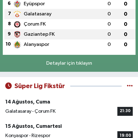
6
Eyüpspor
0
0
7
Galatasaray
0
0
8
Çorum FK
0
0
9
Gaziantep FK
0
0
10
Alanyaspor
0
0
Detaylar için tıklayın
Süper Lig Fikstür
14 Ağustos, Cuma
Galatasaray - Çorum FK
21:30
15 Ağustos, Cumartesi
Konyaspor - Rizespor
19:00