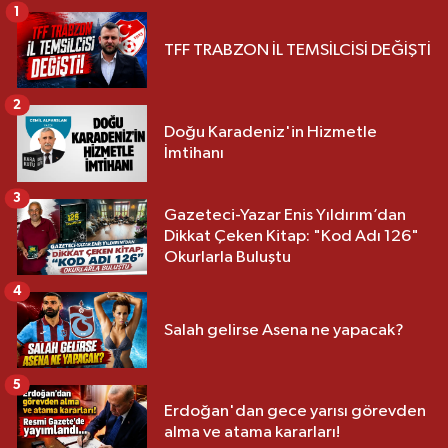
1
TFF TRABZON İL TEMSİLCİSİ DEĞİŞTİ
2
Doğu Karadeniz'in Hizmetle
İmtihanı
3
Gazeteci-Yazar Enis Yıldırım’dan
Dikkat Çeken Kitap: "Kod Adı 126"
Okurlarla Buluştu
4
Salah gelirse Asena ne yapacak?
5
Erdoğan'dan gece yarısı görevden
alma ve atama kararları!