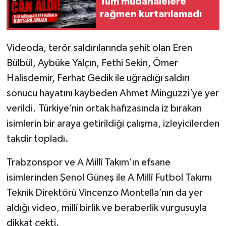
Tüm müdahalelere
rağmen kurtarılamadı
Videoda, terör saldırılarında şehit olan Eren
Bülbül, Aybüke Yalçın, Fethi Sekin, Ömer
Halisdemir, Ferhat Gedik ile uğradığı saldırı
sonucu hayatını kaybeden Ahmet Minguzzi’ye yer
verildi. Türkiye’nin ortak hafızasında iz bırakan
isimlerin bir araya getirildiği çalışma, izleyicilerden
takdir topladı.
Trabzonspor ve A Millî Takım’ın efsane
isimlerinden Şenol Güneş ile A Millî Futbol Takımı
Teknik Direktörü Vincenzo Montella’nın da yer
aldığı video, millî birlik ve beraberlik vurgusuyla
dikkat çekti.