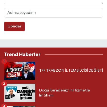
Gönder
Trend Haberler
1
TFF TRABZON İL TEMSİLCİSİ DEĞİŞTİ
2
Doğu Karadeniz'in Hizmetle
İmtihanı
3