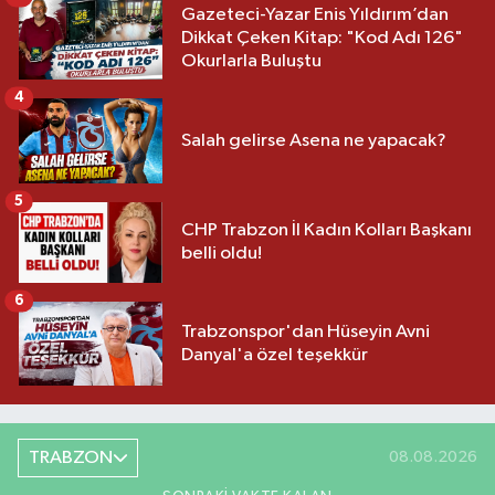
Gazeteci-Yazar Enis Yıldırım’dan
Dikkat Çeken Kitap: "Kod Adı 126"
Okurlarla Buluştu
4
Salah gelirse Asena ne yapacak?
5
CHP Trabzon İl Kadın Kolları Başkanı
belli oldu!
6
Trabzonspor'dan Hüseyin Avni
Danyal'a özel teşekkür
TRABZON
08.08.2026