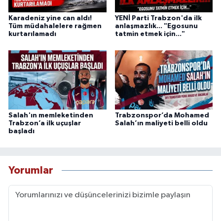
Karadeniz yine can aldı!
YENİ Parti Trabzon'da ilk
Tüm müdahalelere rağmen
anlaşmazlık... "Egosunu
kurtarılamadı
tatmin etmek için..."
Salah'ın memleketinden
Trabzonspor’da Mohamed
Trabzon’a ilk uçuşlar
Salah’ın maliyeti belli oldu
başladı
Yorumlar