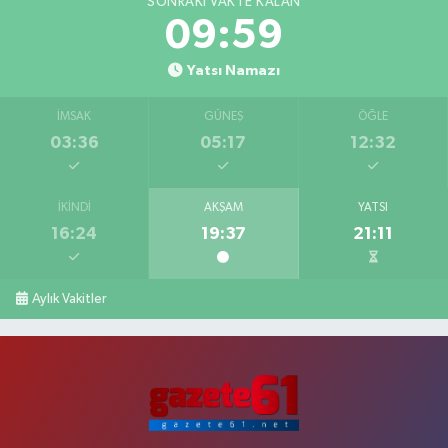
SONRAKI VAKTE KALAN
09:58
Yatsı Namazı
İMSAK
GÜNEŞ
ÖĞLE
03:36
05:17
12:32
İKINDI
AKŞAM
YATSI
16:24
19:37
21:11
Aylık Vakitler