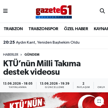
TRABZON
Trabzon Nöbetçi Eczaneler
TRABZON
TRABZONSPOR
ÖZEL HABER
KAYNA
TRABZONSPOR
Trabzon Hava Durumu
20:25
Aydın Kant, Yeniden Başhekim Oldu
ÖZEL HABER
Trabzon Namaz Vakitleri
KAYNAR KAZAN
Trabzon Trafik Yoğunluk Haritası
HABERLER
GÜNDEM
KTÜ’nün Milli Takıma
SİYASET
Süper Lig Puan Durumu ve Fikstür
destek videosu
GÜNDEM
Tüm Manşetler
13.06.2026 - 18:05
13.06.2026 - 19:39
2
1
YAYINLANMA
GÜNCELLEME
PAYLAŞIM
OKUNM
Son Dakika Haberleri
Haber Arşivi