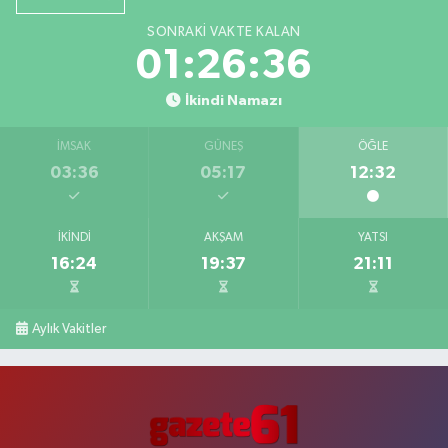
SONRAKI VAKTE KALAN
01:26:35
İkindi Namazı
İMSAK
GÜNEŞ
ÖĞLE
03:36
05:17
12:32
İKINDI
AKŞAM
YATSI
16:24
19:37
21:11
Aylık Vakitler