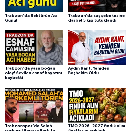
Trabzon'da Rektörün Acı
Trabzon’da suç şebekesine
Günü!
darbe! 5 kişi tutuklandı
Trabzon'da yasa boğan
Aydın Kant, Yeniden
olay! Sevilen esnaf hayatını
Başhekim Oldu
kaybetti
Trabzonspor'da Salah
TMO 2026- 2027 fındık alım
coşkusu! Papara Park'ta
fiyatlarını açıkladı