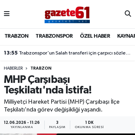
TRABZON
Trabzon Nöbetçi Eczaneler
TRABZON
TRABZONSPOR
ÖZEL HABER
KAYNA
TRABZONSPOR
Trabzon Hava Durumu
13:55
Trabzonspor'un Salah transferi için çarpıcı sözler! "Bu dünyaya bir mesajdır"
ÖZEL HABER
Trabzon Namaz Vakitleri
KAYNAR KAZAN
Trabzon Trafik Yoğunluk Haritası
HABERLER
TRABZON
MHP Çarşıbaşı
SİYASET
Süper Lig Puan Durumu ve Fikstür
Teşkilatı'nda İstifa!
GÜNDEM
Tüm Manşetler
Milliyetçi Hareket Partisi (MHP) Çarşıbaşı İlçe
Teşkilatı'nda görev değişikliği yaşandı.
Son Dakika Haberleri
12.06.2026 - 11:26
3
1 DK
YAYINLANMA
PAYLAŞIM
OKUNMA SÜRESI
Haber Arşivi