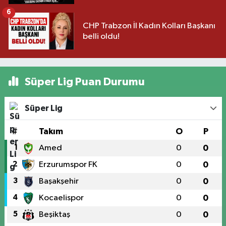
6
CHP Trabzon İl Kadın Kolları Başkanı
belli oldu!
Süper Lig Puan Durumu
Süper Lig
#
Takım
O
P
1
Amed
0
0
2
Erzurumspor FK
0
0
3
Başakşehir
0
0
4
Kocaelispor
0
0
5
Beşiktaş
0
0