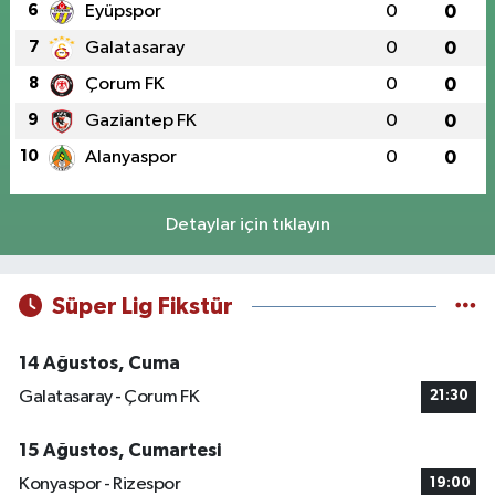
6
Eyüpspor
0
0
7
Galatasaray
0
0
8
Çorum FK
0
0
9
Gaziantep FK
0
0
10
Alanyaspor
0
0
Detaylar için tıklayın
Süper Lig Fikstür
14 Ağustos, Cuma
Galatasaray - Çorum FK
21:30
15 Ağustos, Cumartesi
Konyaspor - Rizespor
19:00