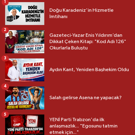
1
Doğu Karadeniz'in Hizmetle
İmtihanı
2
Gazeteci-Yazar Enis Yıldırım’dan
Dikkat Çeken Kitap: "Kod Adı 126"
Okurlarla Buluştu
3
Aydın Kant, Yeniden Başhekim Oldu
4
Salah gelirse Asena ne yapacak?
5
YENİ Parti Trabzon'da ilk
anlaşmazlık... "Egosunu tatmin
etmek için..."