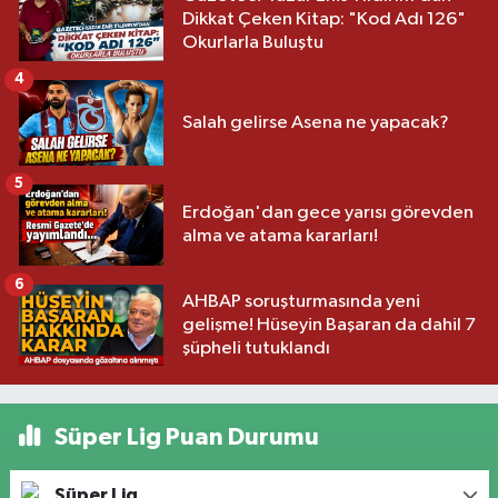
Dikkat Çeken Kitap: "Kod Adı 126"
Okurlarla Buluştu
4
Salah gelirse Asena ne yapacak?
5
Erdoğan'dan gece yarısı görevden
alma ve atama kararları!
6
AHBAP soruşturmasında yeni
gelişme! Hüseyin Başaran da dahil 7
şüpheli tutuklandı
Süper Lig Puan Durumu
Süper Lig