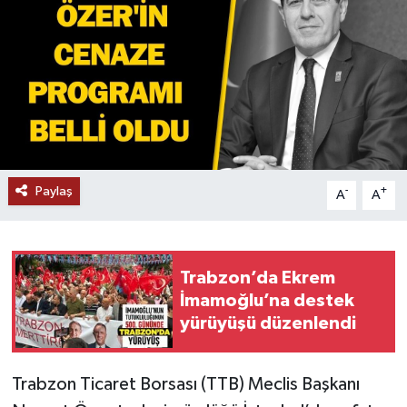
Paylaş
-
+
A
A
Trabzon’da Ekrem
İmamoğlu’na destek
yürüyüşü düzenlendi
Trabzon Ticaret Borsası (TTB) Meclis Başkanı