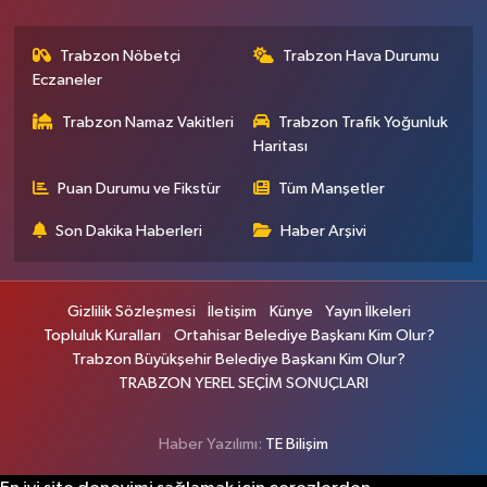
Trabzon Nöbetçi
Trabzon Hava Durumu
Eczaneler
Trabzon Namaz Vakitleri
Trabzon Trafik Yoğunluk
Haritası
Puan Durumu ve Fikstür
Tüm Manşetler
Son Dakika Haberleri
Haber Arşivi
Gizlilik Sözleşmesi
İletişim
Künye
Yayın İlkeleri
Topluluk Kuralları
Ortahisar Belediye Başkanı Kim Olur?
Trabzon Büyükşehir Belediye Başkanı Kim Olur?
TRABZON YEREL SEÇİM SONUÇLARI
Haber Yazılımı:
TE Bilişim