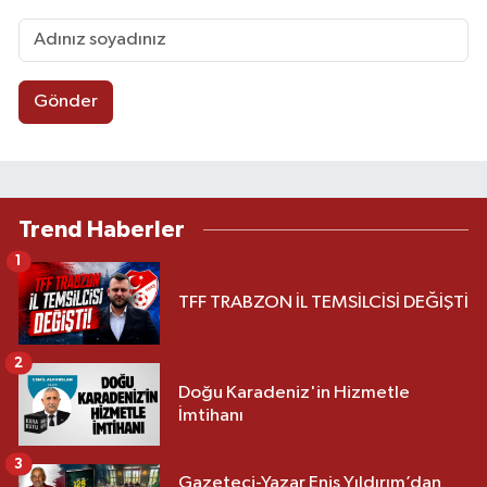
Gönder
Trend Haberler
1
TFF TRABZON İL TEMSİLCİSİ DEĞİŞTİ
2
Doğu Karadeniz'in Hizmetle
İmtihanı
3
Gazeteci-Yazar Enis Yıldırım’dan