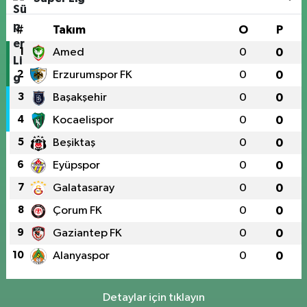
#
Takım
O
P
1
Amed
0
0
2
Erzurumspor FK
0
0
3
Başakşehir
0
0
4
Kocaelispor
0
0
5
Beşiktaş
0
0
6
Eyüpspor
0
0
7
Galatasaray
0
0
8
Çorum FK
0
0
9
Gaziantep FK
0
0
10
Alanyaspor
0
0
Detaylar için tıklayın