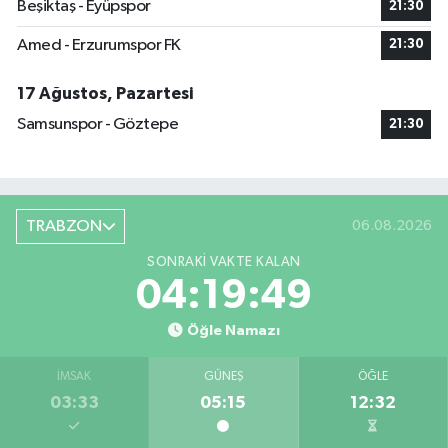
Beşiktaş - Eyüpspor
21:30
Amed - Erzurumspor FK
21:30
17 Ağustos, Pazartesi
Samsunspor - Göztepe
21:30
TRABZON
06.08.2026
SONRAKI VAKTE KALAN
04:19:48
Öğle Namazı
İMSAK
GÜNEŞ
ÖĞLE
03:33
05:15
12:32