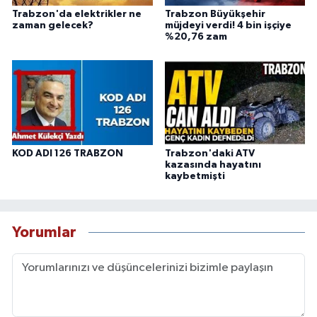
Trabzon'da elektrikler ne
Trabzon Büyükşehir
zaman gelecek?
müjdeyi verdi! 4 bin işçiye
%20,76 zam
KOD ADI 126 TRABZON
Trabzon'daki ATV
kazasında hayatını
kaybetmişti
Yorumlar