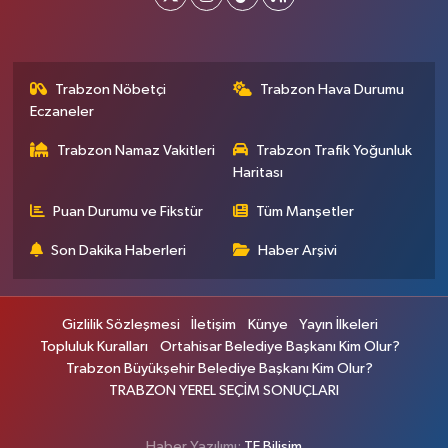
Trabzon Nöbetçi
Trabzon Hava Durumu
Eczaneler
Trabzon Namaz Vakitleri
Trabzon Trafik Yoğunluk
Haritası
Puan Durumu ve Fikstür
Tüm Manşetler
Son Dakika Haberleri
Haber Arşivi
Gizlilik Sözleşmesi
İletişim
Künye
Yayın İlkeleri
Topluluk Kuralları
Ortahisar Belediye Başkanı Kim Olur?
Trabzon Büyükşehir Belediye Başkanı Kim Olur?
TRABZON YEREL SEÇİM SONUÇLARI
Haber Yazılımı:
TE Bilişim