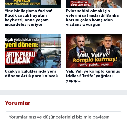
Yine bir ilaçlama faciası!
Evlat sahibi olmak için
Küçük çocuk hayatını
evlerini satmışlardı! Banka
kaybetti, anne yaşam
kartını çalan komşudan
mücadelesi veriyor
vicdansız vurgun
Uçak yolculuklarında yeni
Vali, Vali’ye komplo kurmuş
dönem: Artık paralı olacak
iddiası! ‘İstifa’ çağrıları
yapıp…
Yorumlar