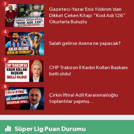
3
Gazeteci-Yazar Enis Yıldırım’dan
Dikkat Çeken Kitap: "Kod Adı 126"
Okurlarla Buluştu
4
Salah gelirse Asena ne yapacak?
5
CHP Trabzon İl Kadın Kolları Başkanı
belli oldu!
6
Çirkin İftira! Adil Karaismailoğlu
toplantılar yapmış…
Süper Lig Puan Durumu