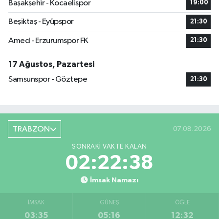
Başakşehir - Kocaelispor
19:00
Beşiktaş - Eyüpspor
21:30
Amed - Erzurumspor FK
21:30
17 Ağustos, Pazartesi
Samsunspor - Göztepe
21:30
TRABZON
07.08.2026
SONRAKI VAKTE KALAN
02:22:37
İmsak Namazı
İMSAK
GÜNEŞ
ÖĞLE
03:35
05:16
12:32