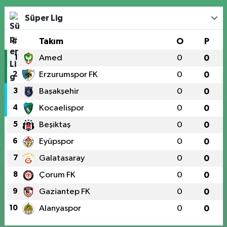
Süper Lig
#
Takım
O
P
1
Amed
0
0
2
Erzurumspor FK
0
0
3
Başakşehir
0
0
4
Kocaelispor
0
0
5
Beşiktaş
0
0
6
Eyüpspor
0
0
7
Galatasaray
0
0
8
Çorum FK
0
0
9
Gaziantep FK
0
0
10
Alanyaspor
0
0