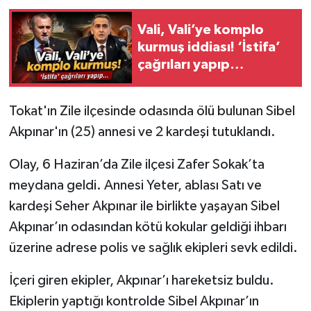
Vali, Vali’ye komplo
kurmuş iddiası! ‘İstifa’
çağrıları yapıp…
Tokat'ın Zile ilçesinde odasında ölü bulunan Sibel
Akpınar'ın (25) annesi ve 2 kardeşi tutuklandı.
Olay, 6 Haziran’da Zile ilçesi Zafer Sokak’ta
meydana geldi. Annesi Yeter, ablası Satı ve
kardeşi Seher Akpınar ile birlikte yaşayan Sibel
Akpınar’ın odasından kötü kokular geldiği ihbarı
üzerine adrese polis ve sağlık ekipleri sevk edildi.
İçeri giren ekipler, Akpınar’ı hareketsiz buldu.
Ekiplerin yaptığı kontrolde Sibel Akpınar’ın