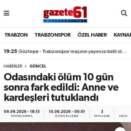
TRABZON
Trabzon Nöbetçi Eczaneler
TRABZON
TRABZONSPOR
ÖZEL HABER
KAYNA
TRABZONSPOR
Trabzon Hava Durumu
19:25
Göztepe - Trabzonspor maçının yayıncısı belli oldu!
ÖZEL HABER
Trabzon Namaz Vakitleri
KAYNAR KAZAN
Trabzon Trafik Yoğunluk Haritası
HABERLER
GÜNCEL
Odasındaki ölüm 10 gün
SİYASET
Süper Lig Puan Durumu ve Fikstür
sonra fark edildi: Anne ve
kardeşleri tutuklandı
GÜNDEM
Tüm Manşetler
Son Dakika Haberleri
09.06.2026 - 18:15
10.06.2026 - 00:01
3
YAYINLANMA
GÜNCELLEME
PAYLAŞIM
OKUNM
Haber Arşivi