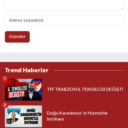
Gönder
Trend Haberler
1
TFF TRABZON İL TEMSİLCİSİ DEĞİŞTİ
2
Doğu Karadeniz'in Hizmetle
İmtihanı