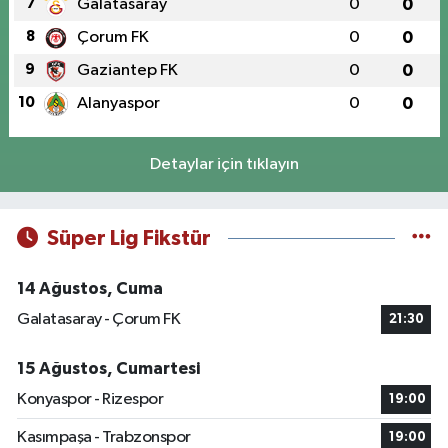
7
Galatasaray
0
0
8
Çorum FK
0
0
9
Gaziantep FK
0
0
10
Alanyaspor
0
0
Detaylar için tıklayın
Süper Lig Fikstür
14 Ağustos, Cuma
Galatasaray - Çorum FK
21:30
15 Ağustos, Cumartesi
Konyaspor - Rizespor
19:00
Kasımpaşa - Trabzonspor
19:00