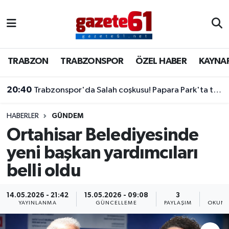
TRABZON
Trabzon Nöbetçi Eczaneler
TRABZON
TRABZONSPOR
ÖZEL HABER
KAYNA
TRABZONSPOR
Trabzon Hava Durumu
20:40
Trabzonspor'da Salah coşkusu! Papara Park'ta tarihi imza töreni
ÖZEL HABER
Trabzon Namaz Vakitleri
KAYNAR KAZAN
Trabzon Trafik Yoğunluk Haritası
HABERLER
GÜNDEM
Ortahisar Belediyesinde
SİYASET
Süper Lig Puan Durumu ve Fikstür
yeni başkan yardımcıları
belli oldu
GÜNDEM
Tüm Manşetler
Son Dakika Haberleri
14.05.2026 - 21:42
15.05.2026 - 09:08
3
1
YAYINLANMA
GÜNCELLEME
PAYLAŞIM
OKUNM
Haber Arşivi