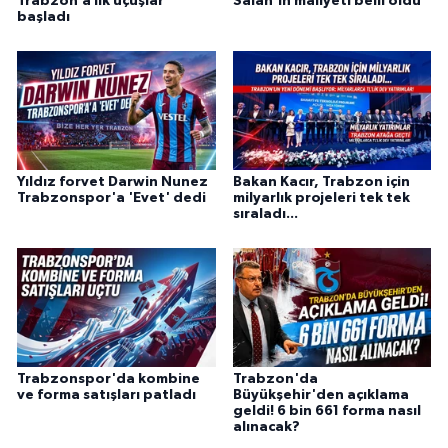
Trabzon’a ilk uçuşlar
Salah’ın maliyeti belli oldu
başladı
Yıldız forvet Darwin Nunez
Bakan Kacır, Trabzon için
Trabzonspor'a 'Evet' dedi
milyarlık projeleri tek tek
sıraladı...
Trabzonspor'da kombine
Trabzon'da
ve forma satışları patladı
Büyükşehir'den açıklama
geldi! 6 bin 661 forma nasıl
alınacak?