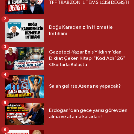
TFF TRABZON İL TEMSİLCİSİ DEĞİŞTİ
2
Doğu Karadeniz'in Hizmetle
İmtihanı
3
Gazeteci-Yazar Enis Yıldırım’dan
Dikkat Çeken Kitap: "Kod Adı 126"
Okurlarla Buluştu
4
Salah gelirse Asena ne yapacak?
5
Erdoğan'dan gece yarısı görevden
alma ve atama kararları!
6