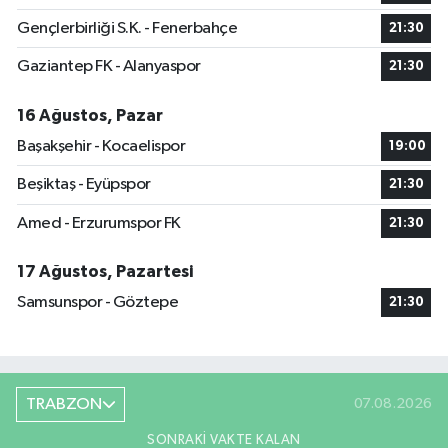
Gençlerbirliği S.K. - Fenerbahçe
21:30
Gaziantep FK - Alanyaspor
21:30
16 Ağustos, Pazar
Başakşehir - Kocaelispor
19:00
Beşiktaş - Eyüpspor
21:30
Amed - Erzurumspor FK
21:30
17 Ağustos, Pazartesi
Samsunspor - Göztepe
21:30
TRABZON
07.08.2026
SONRAKI VAKTE KALAN