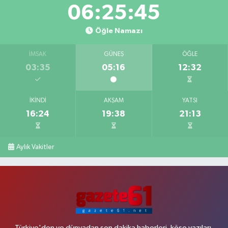
06:25:45
Öğle Namazı
İMSAK
GÜNEŞ
ÖĞLE
03:35
05:16
12:32
İKINDI
AKŞAM
YATSI
16:24
19:38
21:13
Aylık Vakitler
Türkiye'den ve dünyadan son dakika haberleri, köşe yazıları,