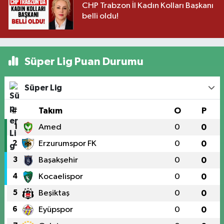
CHP Trabzon İl Kadın Kolları Başkanı
belli oldu!
Süper Lig Puan Durumu
Süper Lig
#
Takım
O
P
1
Amed
0
0
2
Erzurumspor FK
0
0
3
Başakşehir
0
0
4
Kocaelispor
0
0
5
Beşiktaş
0
0
6
Eyüpspor
0
0