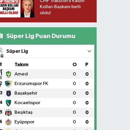
CHP Trabzon İl Kadın
Kolları Başkanı belli
oldu!
Süper Lig Puan Durumu
Süper Lig
#
Takım
O
P
1
Amed
0
0
2
Erzurumspor FK
0
0
3
Başakşehir
0
0
4
Kocaelispor
0
0
5
Beşiktaş
0
0
6
Eyüpspor
0
0