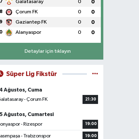
7
Galatasaray
0
0
8
Çorum FK
0
0
9
Gaziantep FK
0
0
0
Alanyaspor
0
0
Detaylar için tıklayın
Süper Lig Fikstür
4 Ağustos, Cuma
alatasaray - Çorum FK
21:30
5 Ağustos, Cumartesi
onyaspor - Rizespor
19:00
asımpaşa - Trabzonspor
19:00