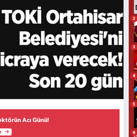
2
3
4
5
ktörün Acı Günü!
e
6