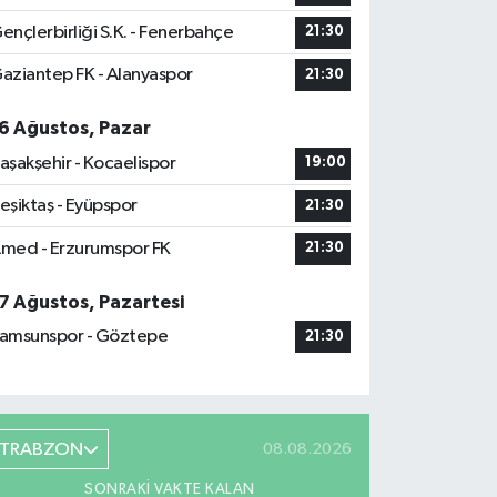
ençlerbirliği S.K. - Fenerbahçe
21:30
aziantep FK - Alanyaspor
21:30
6 Ağustos, Pazar
aşakşehir - Kocaelispor
19:00
eşiktaş - Eyüpspor
21:30
med - Erzurumspor FK
21:30
7 Ağustos, Pazartesi
amsunspor - Göztepe
21:30
TRABZON
08.08.2026
SONRAKI VAKTE KALAN