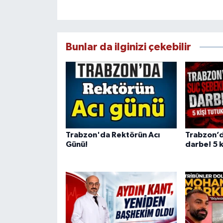
Bunlar da ilginizi çekebilir
Trabzon'da Rektörün Acı
Trabzon’d
Günü!
darbe! 5 k