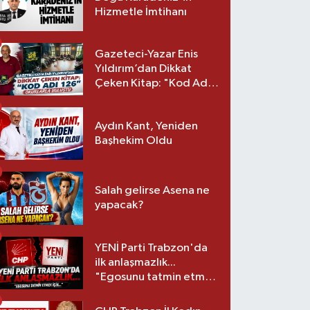
Hizmetle İmtihanı
Gazeteci-Yazar Enis
Yıldırım’dan Dikkat
Çeken Kitap: "Kod Adı
126" Okurlarla Buluştu
Aydın Kant, Yeniden
Başhekim Oldu
Salah gelirse Asena ne
yapacak?
YENİ Parti Trabzon'da
ilk anlaşmazlık...
"Egosunu tatmin etmek
için..."