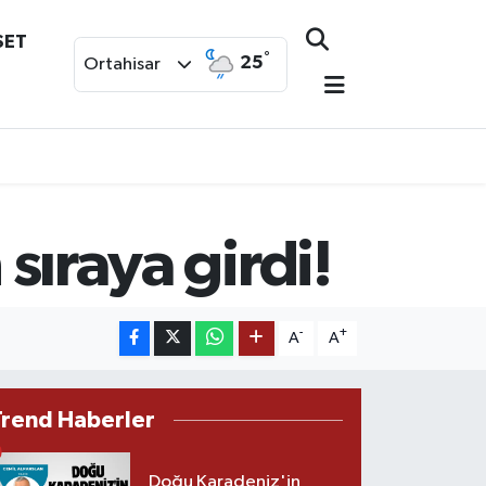
SET
°
25
Ortahisar
 sıraya girdi!
-
+
A
A
Trend Haberler
Doğu Karadeniz'in