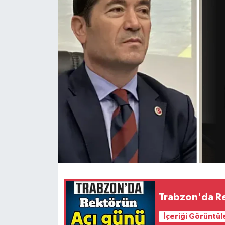
Trabzon'da Re
İçeriği Görüntül