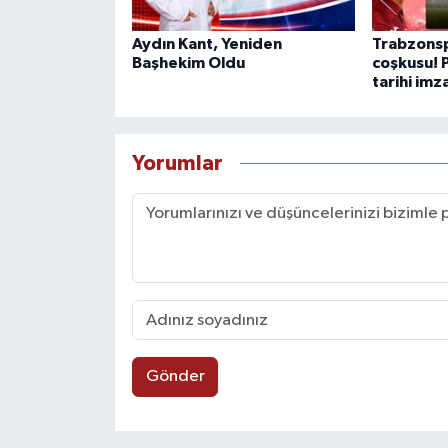
Aydın Kant, Yeniden
Trabzonsp
Başhekim Oldu
coşkusu! 
tarihi imz
Yorumlar
Gönder