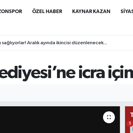
ZONSPOR
ÖZEL HABER
KAYNAR KAZAN
SİYA
 sağlıyorlar! Aralık ayında ikincisi düzenlenecek...
diyesi’ne icra için
1