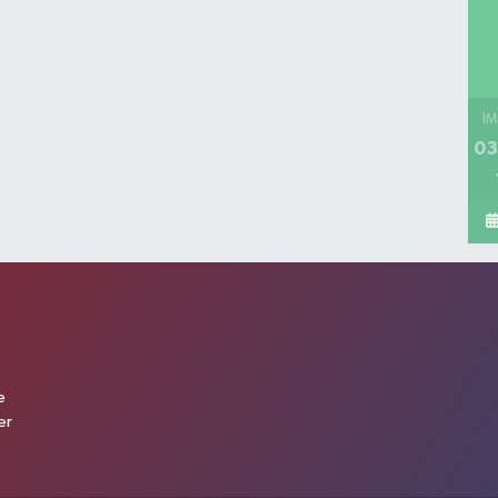
İM
03
e
er