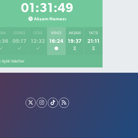
01:31:48
Akşam Namazı
SAK
GÜNEŞ
ÖĞLE
İKINDI
AKŞAM
YATSI
:36
05:17
12:32
16:24
19:37
21:11
Aylık Vakitler