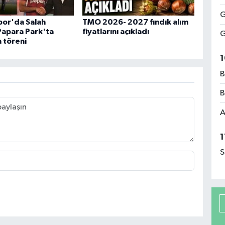
G
or'da Salah
TMO 2026- 2027 fındık alım
Papara Park'ta
fiyatlarını açıkladı
G
a töreni
1
B
B
A
1
S