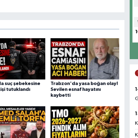
1
a suç şebekesine
Trabzon'da yasa boğan olay!
1
işi tutuklandı
Sevilen esnaf hayatını
kaybetti
G
1
K
K