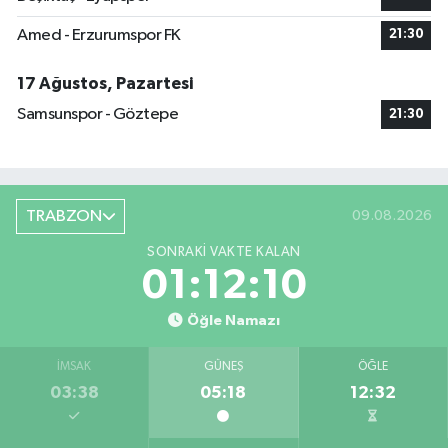
Amed - Erzurumspor FK
21:30
17 Ağustos, Pazartesi
Samsunspor - Göztepe
21:30
TRABZON
09.08.2026
SONRAKI VAKTE KALAN
01:12:09
Öğle Namazı
İMSAK
GÜNEŞ
ÖĞLE
03:38
05:18
12:32