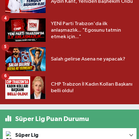
Aydın Kant, Yeniden Başhekim Oldu
4
YENİ Parti Trabzon'da ilk
anlaşmazlık... "Egosunu tatmin
etmek için..."
5
Salah gelirse Asena ne yapacak?
6
CHP Trabzon İl Kadın Kolları Başkanı
belli oldu!
Süper Lig Puan Durumu
Süper Lig