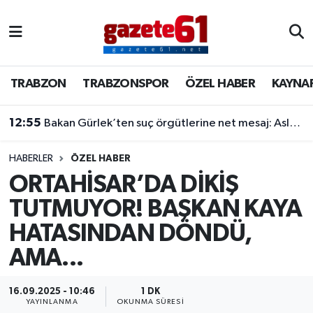
TRABZON
Trabzon Nöbetçi Eczaneler
TRABZON
TRABZONSPOR
ÖZEL HABER
KAYNA
TRABZONSPOR
Trabzon Hava Durumu
12:55
Bakan Gürlek’ten suç örgütlerine net mesaj: Asla meydanı boş sanmayın, devlet buradadır
ÖZEL HABER
Trabzon Namaz Vakitleri
KAYNAR KAZAN
Trabzon Trafik Yoğunluk Haritası
HABERLER
ÖZEL HABER
ORTAHİSAR’DA DİKİŞ
SİYASET
Süper Lig Puan Durumu ve Fikstür
TUTMUYOR! BAŞKAN KAYA
HATASINDAN DÖNDÜ,
GÜNDEM
Tüm Manşetler
AMA...
Son Dakika Haberleri
16.09.2025 - 10:46
1 DK
Haber Arşivi
YAYINLANMA
OKUNMA SÜRESI