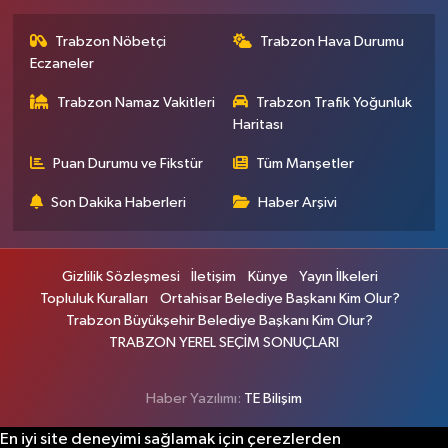
Trabzon Nöbetçi
Trabzon Hava Durumu
Eczaneler
Trabzon Namaz Vakitleri
Trabzon Trafik Yoğunluk
Haritası
Puan Durumu ve Fikstür
Tüm Manşetler
Son Dakika Haberleri
Haber Arşivi
Gizlilik Sözleşmesi
İletişim
Künye
Yayın İlkeleri
Topluluk Kuralları
Ortahisar Belediye Başkanı Kim Olur?
Trabzon Büyükşehir Belediye Başkanı Kim Olur?
TRABZON YEREL SEÇİM SONUÇLARI
Haber Yazılımı:
TE Bilişim
En iyi site deneyimi sağlamak için çerezlerden