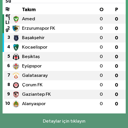
#
Takım
O
P
1
Amed
0
0
2
Erzurumspor FK
0
0
3
Başakşehir
0
0
4
Kocaelispor
0
0
5
Beşiktaş
0
0
6
Eyüpspor
0
0
7
Galatasaray
0
0
8
Çorum FK
0
0
9
Gaziantep FK
0
0
10
Alanyaspor
0
0
Detaylar için tıklayın