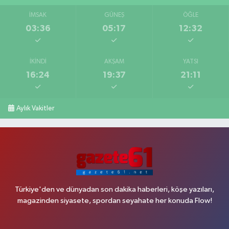
İMSAK
GÜNEŞ
ÖĞLE
03:36
05:17
12:32
İKINDI
AKŞAM
YATSI
16:24
19:37
21:11
Aylık Vakitler
Türkiye'den ve dünyadan son dakika haberleri, köşe yazıları,
magazinden siyasete, spordan seyahate her konuda Flow!