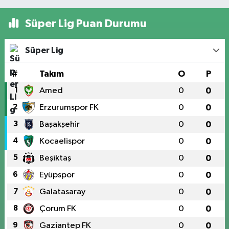
Süper Lig Puan Durumu
Süper Lig
#
Takım
O
P
1
Amed
0
0
2
Erzurumspor FK
0
0
3
Başakşehir
0
0
4
Kocaelispor
0
0
5
Beşiktaş
0
0
6
Eyüpspor
0
0
7
Galatasaray
0
0
8
Çorum FK
0
0
9
Gaziantep FK
0
0