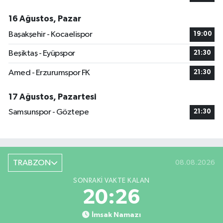
16 Ağustos, Pazar
Başakşehir - Kocaelispor
19:00
Beşiktaş - Eyüpspor
21:30
Amed - Erzurumspor FK
21:30
17 Ağustos, Pazartesi
Samsunspor - Göztepe
21:30
TRABZON
08.08.2026
SONRAKI VAKTE KALAN
20:25
İmsak Namazı