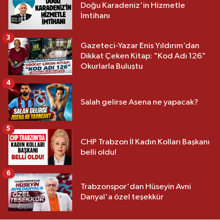
Doğu Karadeniz'in Hizmetle
İmtihanı
3
Gazeteci-Yazar Enis Yıldırım’dan
Dikkat Çeken Kitap: "Kod Adı 126"
Okurlarla Buluştu
4
Salah gelirse Asena ne yapacak?
5
CHP Trabzon İl Kadın Kolları Başkanı
belli oldu!
6
Trabzonspor'dan Hüseyin Avni
Danyal'a özel teşekkür