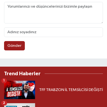
Gönder
Trend Haberler
1
TFF TRABZON İL TEMSİLCİSİ DEĞİŞTİ
2