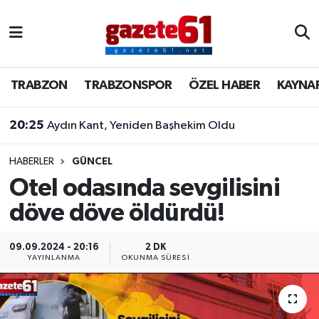
TRABZON
Trabzon Nöbetçi Eczaneler
TRABZON
TRABZONSPOR
ÖZEL HABER
KAYNA
TRABZONSPOR
Trabzon Hava Durumu
20:25
Aydın Kant, Yeniden Başhekim Oldu
ÖZEL HABER
Trabzon Namaz Vakitleri
KAYNAR KAZAN
Trabzon Trafik Yoğunluk Haritası
HABERLER
GÜNCEL
Otel odasında sevgilisini
SİYASET
Süper Lig Puan Durumu ve Fikstür
döve döve öldürdü!
GÜNDEM
Tüm Manşetler
09.09.2024 - 20:16
2 DK
YAYINLANMA
OKUNMA SÜRESI
Son Dakika Haberleri
Haber Arşivi