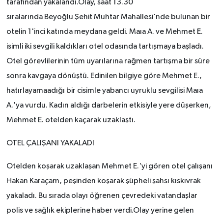
tarafından yakalandı.Olay, saat 13.30
sıralarında Beyoğlu Şehit Muhtar Mahallesi'nde bulunan bir
otelin 1'inci katında meydana geldi. Maıa A. ve Mehmet E.
isimli iki sevgili kaldıkları otel odasında tartışmaya başladı.
Otel görevlilerinin tüm uyarılarına rağmen tartışma bir süre
sonra kavgaya dönüştü. Edinilen bilgiye göre Mehmet E.,
hatırlayamaadığı bir cisimle yabancı uyruklu sevgilisi Maıa
A.'ya vurdu. Kadın aldığı darbelerin etkisiyle yere düşerken,
Mehmet E. otelden kaçarak uzaklaştı.
OTEL ÇALIŞANI YAKALADI
Otelden koşarak uzaklaşan Mehmet E.'yi gören otel çalışanı
Hakan Karaçam, peşinden koşarak şüpheli şahsı kıskıvrak
yakaladı. Bu sırada olayı öğrenen çevredeki vatandaşlar
polis ve sağlık ekiplerine haber verdi.Olay yerine gelen