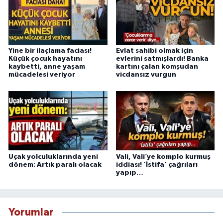
Yine bir ilaçlama faciası!
Evlat sahibi olmak için
Küçük çocuk hayatını
evlerini satmışlardı! Banka
kaybetti, anne yaşam
kartını çalan komşudan
mücadelesi veriyor
vicdansız vurgun
Uçak yolculuklarında yeni
Vali, Vali’ye komplo kurmuş
dönem: Artık paralı olacak
iddiası! ‘İstifa’ çağrıları
yapıp…
Yorumlar