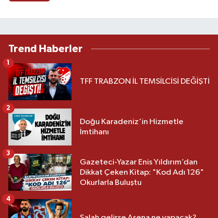
Trend Haberler
1
TFF TRABZON İL TEMSİLCİSİ DEĞİŞTİ
2
Doğu Karadeniz'in Hizmetle
İmtihanı
3
Gazeteci-Yazar Enis Yıldırım’dan
Dikkat Çeken Kitap: "Kod Adı 126"
Okurlarla Buluştu
4
Salah gelirse Asena ne yapacak?