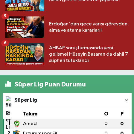
5
Erdoğan'dan gece yarısı görevden
alma ve atama kararları!
6
AHBAP soruşturmasında yeni
gelişme! Hüseyin Başaran da dahil 7
şüpheli tutuklandı
Süper Lig Puan Durumu
Süper Lig
#
Takım
O
P
1
Amed
0
0
2
Erzurumspor FK
0
0