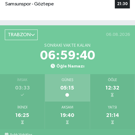
Samsunspor - Göztepe
21:30
TRABZON
06.08.2026
SONRAKI VAKTE KALAN
06:59:39
Öğle Namazı
İMSAK
GÜNEŞ
ÖĞLE
03:33
05:15
12:32
İKINDI
AKŞAM
YATSI
16:25
19:40
21:14