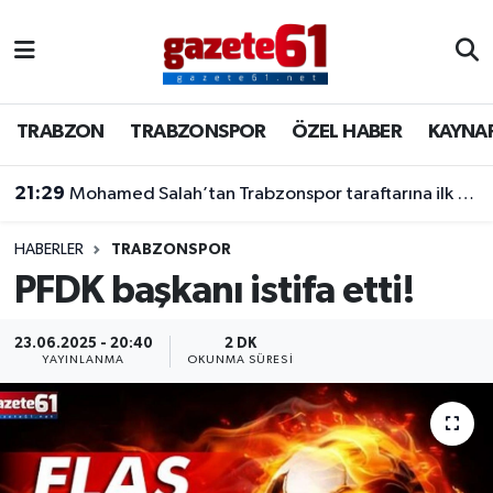
TRABZON
Trabzon Nöbetçi Eczaneler
TRABZON
TRABZONSPOR
ÖZEL HABER
KAYNA
TRABZONSPOR
Trabzon Hava Durumu
21:29
Mohamed Salah’tan Trabzonspor taraftarına ilk mesaj! “Kelimelere dökmek zor”
ÖZEL HABER
Trabzon Namaz Vakitleri
KAYNAR KAZAN
Trabzon Trafik Yoğunluk Haritası
HABERLER
TRABZONSPOR
PFDK başkanı istifa etti!
SİYASET
Süper Lig Puan Durumu ve Fikstür
23.06.2025 - 20:40
2 DK
YAYINLANMA
OKUNMA SÜRESI
GÜNDEM
Tüm Manşetler
Son Dakika Haberleri
Haber Arşivi