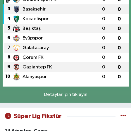
3
Başakşehir
0
0
4
Kocaelispor
0
0
5
Beşiktaş
0
0
6
Eyüpspor
0
0
7
Galatasaray
0
0
8
Çorum FK
0
0
9
Gaziantep FK
0
0
10
Alanyaspor
0
0
Detaylar için tıklayın
Süper Lig Fikstür
14 Ağustos, Cuma