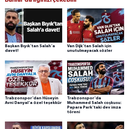
Başkan Bıyık'tan Salah'a
Van Dijk’tan Salah için
davet!
unutulmayacak sözler
Trabzonspor'dan Hüseyin
Trabzonspor'da
Avni Danyal'a özel teşekkür
Muhammed Salah coşkusu:
Papara Park'taki dev imza
töreni