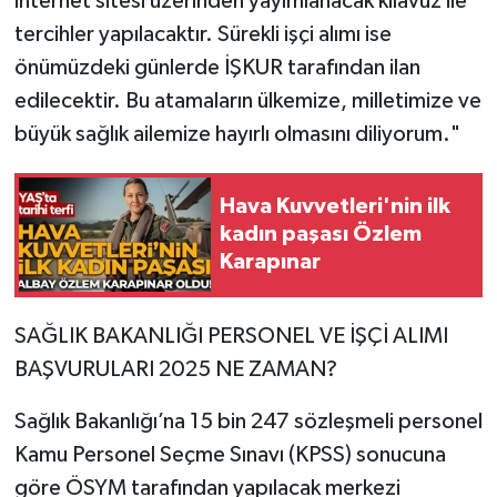
internet sitesi üzerinden yayımlanacak kılavuz ile
tercihler yapılacaktır. Sürekli işçi alımı ise
önümüzdeki günlerde İŞKUR tarafından ilan
edilecektir. Bu atamaların ülkemize, milletimize ve
büyük sağlık ailemize hayırlı olmasını diliyorum."
Hava Kuvvetleri'nin ilk
kadın paşası Özlem
Karapınar
SAĞLIK BAKANLIĞI PERSONEL VE İŞÇİ ALIMI
BAŞVURULARI 2025 NE ZAMAN?
Sağlık Bakanlığı’na 15 bin 247 sözleşmeli personel
Kamu Personel Seçme Sınavı (KPSS) sonucuna
göre ÖSYM tarafından yapılacak merkezi