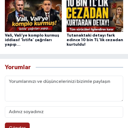
Vali, Vali’ye komplo kurmuş
Tutanaktaki detayı fark
iddiası! ‘İstifa’ çağrıları
edince 10 bin TL'lik cezadan
yapıp…
kurtuldu!
Yorumlar