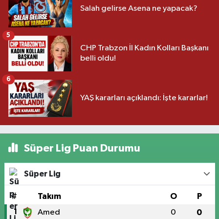
Salah gelirse Asena ne yapacak?
5
CHP Trabzon İl Kadın Kolları Başkanı
belli oldu!
6
YAŞ kararları açıklandı: İşte kararlar!
Süper Lig Puan Durumu
Süper Lig
#
Takım
O
P
1
Amed
0
0