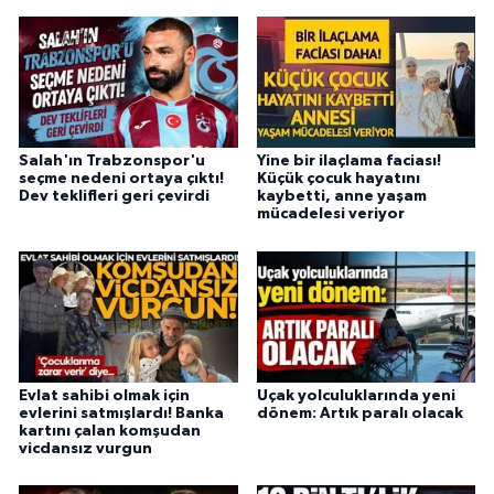
Salah'ın Trabzonspor'u
Yine bir ilaçlama faciası!
seçme nedeni ortaya çıktı!
Küçük çocuk hayatını
Dev teklifleri geri çevirdi
kaybetti, anne yaşam
mücadelesi veriyor
Evlat sahibi olmak için
Uçak yolculuklarında yeni
evlerini satmışlardı! Banka
dönem: Artık paralı olacak
kartını çalan komşudan
vicdansız vurgun