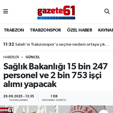
TRABZON
Trabzon Nöbetçi Eczaneler
TRABZON
TRABZONSPOR
ÖZEL HABER
KAYNA
TRABZONSPOR
Trabzon Hava Durumu
11:32
Salah'ın Trabzonspor'u seçme nedeni ortaya çıktı! Dev teklifleri geri çevirdi
ÖZEL HABER
Trabzon Namaz Vakitleri
KAYNAR KAZAN
Trabzon Trafik Yoğunluk Haritası
HABERLER
GÜNCEL
Sağlık Bakanlığı 15 bin 247
SİYASET
Süper Lig Puan Durumu ve Fikstür
personel ve 2 bin 753 işçi
alımı yapacak
GÜNDEM
Tüm Manşetler
Son Dakika Haberleri
29.09.2025 - 13:35
1 DK
YAYINLANMA
OKUNMA SÜRESI
Haber Arşivi