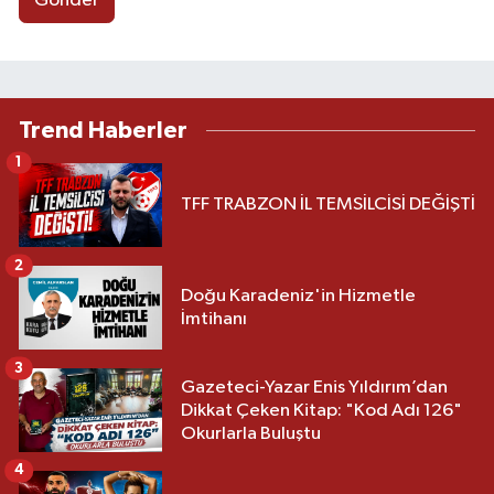
Gönder
Trend Haberler
1
TFF TRABZON İL TEMSİLCİSİ DEĞİŞTİ
2
Doğu Karadeniz'in Hizmetle
İmtihanı
3
Gazeteci-Yazar Enis Yıldırım’dan
Dikkat Çeken Kitap: "Kod Adı 126"
Okurlarla Buluştu
4