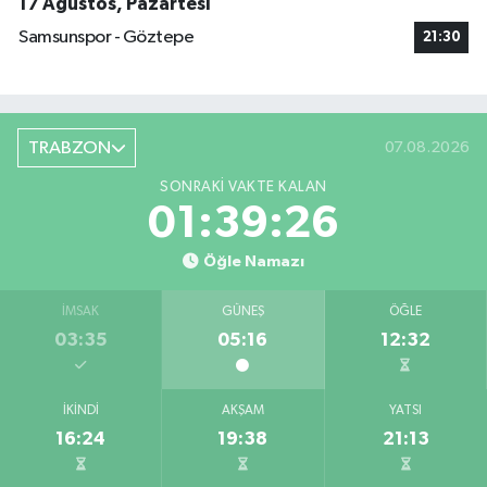
17 Ağustos, Pazartesi
Samsunspor - Göztepe
21:30
TRABZON
07.08.2026
SONRAKI VAKTE KALAN
01:39:25
Öğle Namazı
İMSAK
GÜNEŞ
ÖĞLE
03:35
05:16
12:32
İKINDI
AKŞAM
YATSI
16:24
19:38
21:13