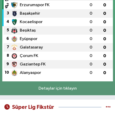
2
Erzurumspor FK
0
0
3
Başakşehir
0
0
4
Kocaelispor
0
0
5
Beşiktaş
0
0
6
Eyüpspor
0
0
7
Galatasaray
0
0
8
Çorum FK
0
0
9
Gaziantep FK
0
0
10
Alanyaspor
0
0
Detaylar için tıklayın
Süper Lig Fikstür