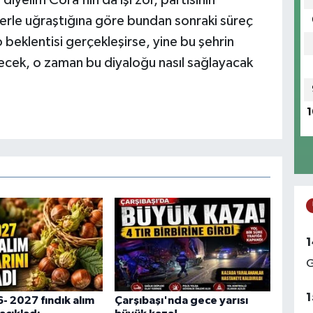
erle uğraştığına göre bundan sonraki süreç
o beklentisi gerçekleşirse, yine bu şehrin
lecek, o zaman bu diyaloğu nasıl sağlayacak
1
1
G
1
 2027 fındık alım
Çarşıbaşı'nda gece yarısı