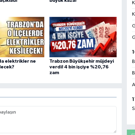
 açıkladı
büyük kaza!
K
K
G
G
1
a elektrikler ne
Trabzon Büyükşehir müjdeyi
B
lecek?
verdi! 4 bin işçiye %20,76
zam
B
A
1
S