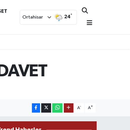
SET
°
24
Ortahisar
 DAVET
-
+
A
A
Trend Haberler