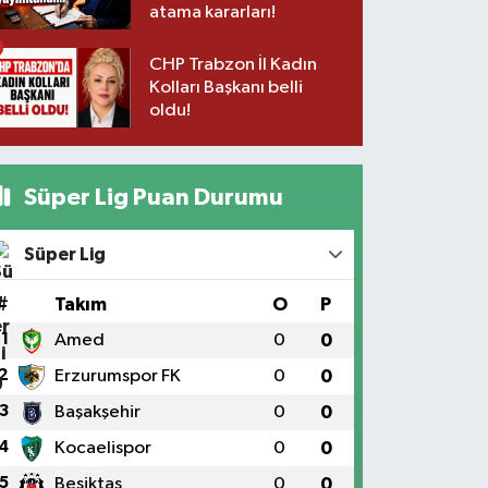
atama kararları!
CHP Trabzon İl Kadın
Kolları Başkanı belli
oldu!
Süper Lig Puan Durumu
Süper Lig
#
Takım
O
P
1
Amed
0
0
2
Erzurumspor FK
0
0
3
Başakşehir
0
0
4
Kocaelispor
0
0
5
Beşiktaş
0
0