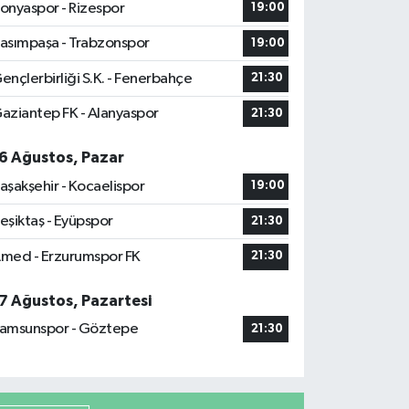
onyaspor - Rizespor
19:00
asımpaşa - Trabzonspor
19:00
ençlerbirliği S.K. - Fenerbahçe
21:30
aziantep FK - Alanyaspor
21:30
6 Ağustos, Pazar
aşakşehir - Kocaelispor
19:00
eşiktaş - Eyüpspor
21:30
med - Erzurumspor FK
21:30
7 Ağustos, Pazartesi
amsunspor - Göztepe
21:30