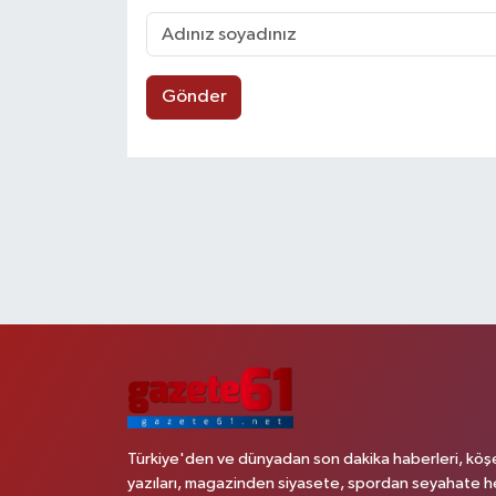
Gönder
Türkiye'den ve dünyadan son dakika haberleri, köş
yazıları, magazinden siyasete, spordan seyahate h