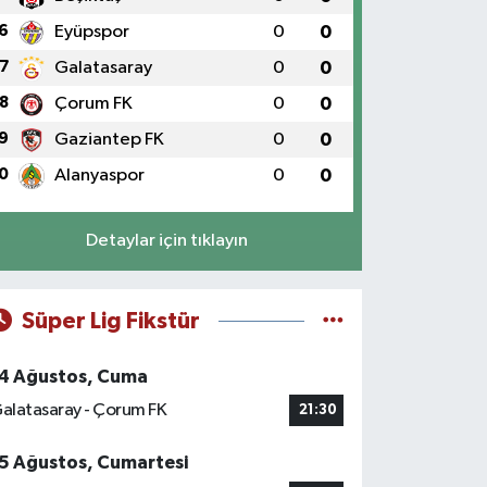
6
Eyüpspor
0
0
7
Galatasaray
0
0
8
Çorum FK
0
0
9
Gaziantep FK
0
0
0
Alanyaspor
0
0
Detaylar için tıklayın
Süper Lig Fikstür
4 Ağustos, Cuma
alatasaray - Çorum FK
21:30
5 Ağustos, Cumartesi