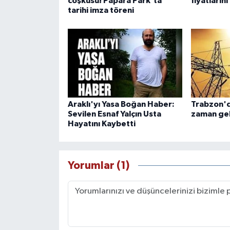
coşkusu! Papara Park'ta
fiyatlarını
tarihi imza töreni
Araklı'yı Yasa Boğan Haber:
Trabzon'd
Sevilen Esnaf Yalçın Usta
zaman ge
Hayatını Kaybetti
Yorumlar (1)