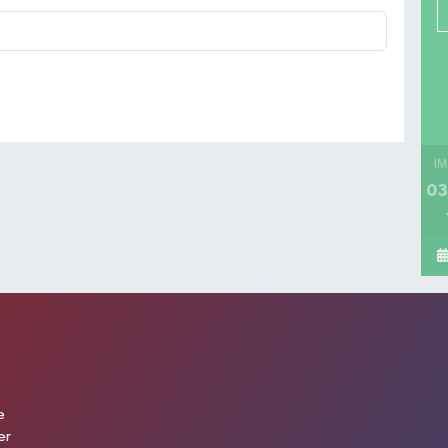
İM
03
e
er