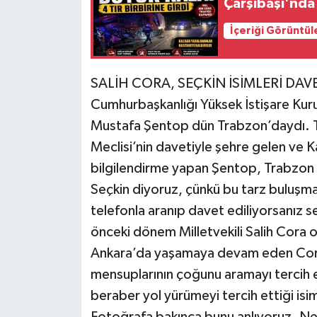
Çarşıbaşı'nda
İçeriği Görüntül
SALİH CORA, SEÇKİN İSİMLERİ DAV
Cumhurbaşkanlığı Yüksek İstişare Kuru
Mustafa Şentop dün Trabzon’daydı. T
Meclisi’nin davetiyle şehre gelen ve K
bilgilendirme yapan Şentop, Trabzon ba
Seçkin diyoruz, çünkü bu tarz buluşma
telefonla aranıp davet ediliyorsanız s
önceki dönem Milletvekili Salih Cora 
Ankara’da yaşamaya devam eden Cora,
mensuplarının çoğunu aramayı tercih 
beraber yol yürümeyi tercih ettiği is
Fotoğrafa bakınca bunu anlıyoruz. Ne d