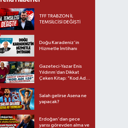
TFF TRABZON İL
TEMSİLCİSİ DEĞİŞTİ
Doğu Karadeniz'in
Hizmetle İmtihanı
Gazeteci-Yazar Enis
Yıldırım’dan Dikkat
Çeken Kitap: "Kod Adı
126" Okurlarla Buluştu
Salah gelirse Asena ne
yapacak?
Erdoğan'dan gece
yarısı görevden alma ve