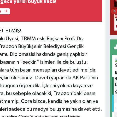
 gece yarısı büyük kaza!
e
6
ET ETMİŞ!
lu Üyesi, TBMM eski Başkanı Prof. Dr.
rabzon Büyükşehir Belediyesi Gençlik
amu Diplomasisi hakkında geniş çaplı bir
sınının “seçkin” isimleri ile de buluştu.
lara tüm basın mensupları davet edilmelidir,
eçkin olursunuz. Daveti yapan da AK Parti’nin
olduğunu öğrendik. İşlerini yoluna koyan ve
 bu sebeple olacak ki, Trabzon’daki basın
etmemiş. Cora bizce, kendisine yakın olan ve
imleri sadece bu medya buluşmasına davet etti.
iyelim Cora’nın da işi zor, partisinin