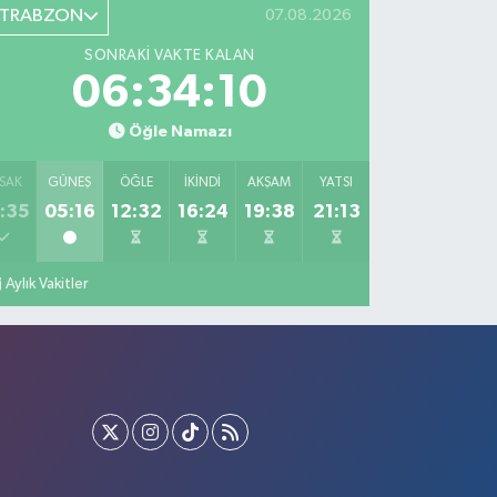
TRABZON
07.08.2026
SONRAKI VAKTE KALAN
06:34:09
Öğle Namazı
SAK
GÜNEŞ
ÖĞLE
İKINDI
AKŞAM
YATSI
:35
05:16
12:32
16:24
19:38
21:13
Aylık Vakitler