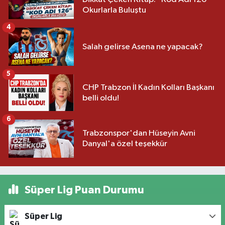
Okurlarla Buluştu
4
Salah gelirse Asena ne yapacak?
5
CHP Trabzon İl Kadın Kolları Başkanı
belli oldu!
6
Trabzonspor'dan Hüseyin Avni
Danyal'a özel teşekkür
Süper Lig Puan Durumu
Süper Lig