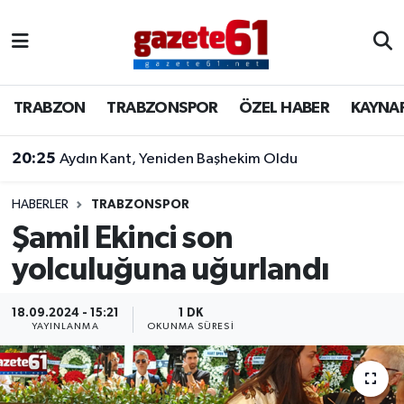
TRABZON
Trabzon Nöbetçi Eczaneler
TRABZON
TRABZONSPOR
ÖZEL HABER
KAYNA
TRABZONSPOR
Trabzon Hava Durumu
20:25
Aydın Kant, Yeniden Başhekim Oldu
ÖZEL HABER
Trabzon Namaz Vakitleri
KAYNAR KAZAN
Trabzon Trafik Yoğunluk Haritası
HABERLER
TRABZONSPOR
Şamil Ekinci son
SİYASET
Süper Lig Puan Durumu ve Fikstür
yolculuğuna uğurlandı
GÜNDEM
Tüm Manşetler
18.09.2024 - 15:21
1 DK
YAYINLANMA
OKUNMA SÜRESI
Son Dakika Haberleri
Haber Arşivi