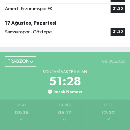
Amed - Erzurumspor FK
21:30
17 Ağustos, Pazartesi
Samsunspor - Göztepe
21:30
TRABZON
08.08.2026
SONRAKI VAKTE KALAN
51:27
İmsak Namazı
İMSAK
GÜNEŞ
ÖĞLE
03:36
05:17
12:32