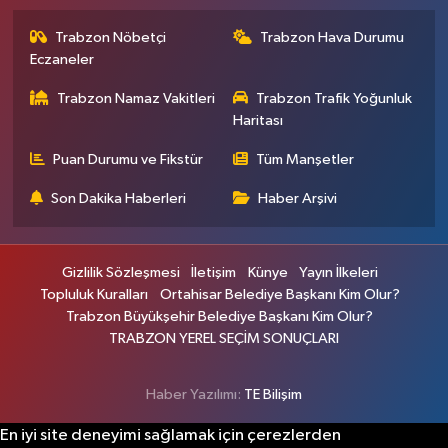
Trabzon Nöbetçi
Trabzon Hava Durumu
Eczaneler
Trabzon Namaz Vakitleri
Trabzon Trafik Yoğunluk
Haritası
Puan Durumu ve Fikstür
Tüm Manşetler
Son Dakika Haberleri
Haber Arşivi
Gizlilik Sözleşmesi
İletişim
Künye
Yayın İlkeleri
Topluluk Kuralları
Ortahisar Belediye Başkanı Kim Olur?
Trabzon Büyükşehir Belediye Başkanı Kim Olur?
TRABZON YEREL SEÇİM SONUÇLARI
Haber Yazılımı:
TE Bilişim
En iyi site deneyimi sağlamak için çerezlerden