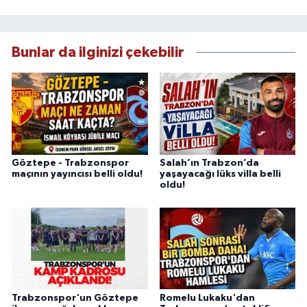
Bunlar da ilginizi çekebilir
Göztepe - Trabzonspor
Salah’ın Trabzon’da
maçının yayıncısı belli oldu!
yaşayacağı lüks villa belli
oldu!
Trabzonspor'un Göztepe
Romelu Lukaku'dan