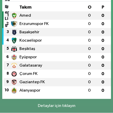
#
Takım
O
P
1
Amed
0
0
2
Erzurumspor FK
0
0
3
Başakşehir
0
0
4
Kocaelispor
0
0
5
Beşiktaş
0
0
6
Eyüpspor
0
0
7
Galatasaray
0
0
8
Çorum FK
0
0
9
Gaziantep FK
0
0
10
Alanyaspor
0
0
Detaylar için tıklayın