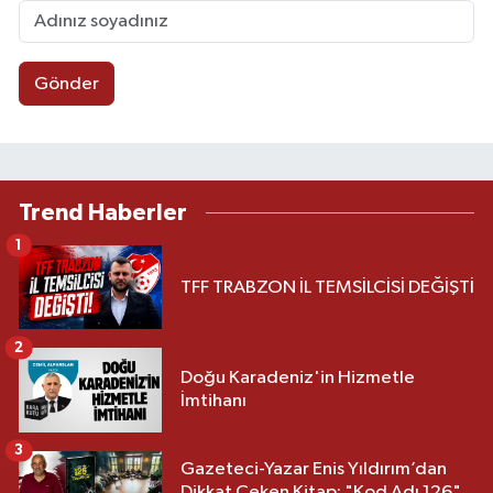
Gönder
Trend Haberler
1
TFF TRABZON İL TEMSİLCİSİ DEĞİŞTİ
2
Doğu Karadeniz'in Hizmetle
İmtihanı
3
Gazeteci-Yazar Enis Yıldırım’dan
Dikkat Çeken Kitap: "Kod Adı 126"