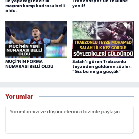
ile yapacağı hazırlık
Trabzonspor'un teklifine
maçının kamp kadrosu belli
yanıt!
oldu.
MUÇİ'NİN FORMA
Salah’ı gören Trabzonlu
NUMARASI BELLİ OLDU
teyzeden güldüren sözler:
"Gız bu ne ga güççük"
Yorumlar