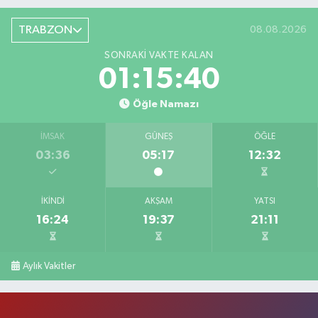
TRABZON
08.08.2026
SONRAKI VAKTE KALAN
01:15:39
Öğle Namazı
İMSAK
GÜNEŞ
ÖĞLE
03:36
05:17
12:32
İKINDI
AKŞAM
YATSI
16:24
19:37
21:11
Aylık Vakitler