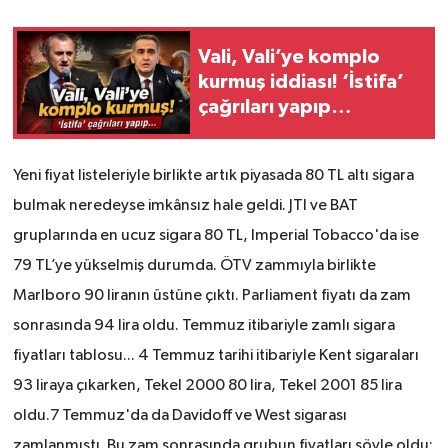
Vali, Vali’ye komplo
kurmuş iddiası! ‘İstifa’
çağrıları yapıp…
Yeni fiyat listeleriyle birlikte artık piyasada 80 TL altı sigara
bulmak neredeyse imkânsız hale geldi. JTI ve BAT
gruplarında en ucuz sigara 80 TL, Imperial Tobacco'da ise
79 TL’ye yükselmiş durumda. ÖTV zammıyla birlikte
Marlboro 90 liranın üstüne çıktı. Parliament fiyatı da zam
sonrasında 94 lira oldu. Temmuz itibariyle zamlı sigara
fiyatları tablosu... 4 Temmuz tarihi itibariyle Kent sigaraları
93 liraya çıkarken, Tekel 2000 80 lira, Tekel 2001 85 lira
oldu.7 Temmuz'da da Davidoff ve West sigarası
zamlanmıştı. Bu zam sonrasında grubun fiyatları şöyle oldu: