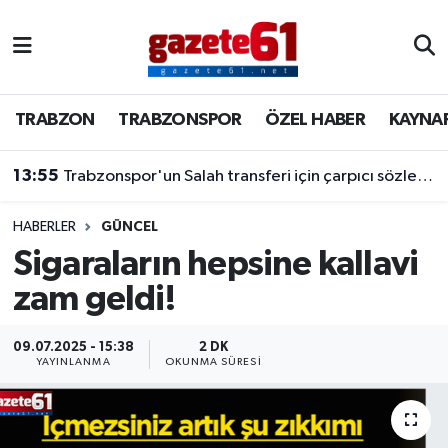
TRABZON
Trabzon Nöbetçi Eczaneler
TRABZON
TRABZONSPOR
ÖZEL HABER
KAYNA
TRABZONSPOR
Trabzon Hava Durumu
13:55
Trabzonspor'un Salah transferi için çarpıcı sözler! "Bu dünyaya bir mesajdır"
ÖZEL HABER
Trabzon Namaz Vakitleri
KAYNAR KAZAN
Trabzon Trafik Yoğunluk Haritası
HABERLER
GÜNCEL
Sigaraların hepsine kallavi
SİYASET
Süper Lig Puan Durumu ve Fikstür
zam geldi!
GÜNDEM
Tüm Manşetler
09.07.2025 - 15:38
2 DK
YAYINLANMA
OKUNMA SÜRESI
Son Dakika Haberleri
Haber Arşivi