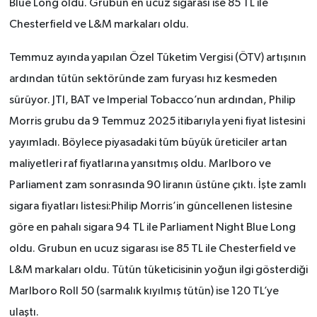
Blue Long oldu. Grubun en ucuz sigarası ise 85 TL ile
Chesterfield ve L&M markaları oldu.
Temmuz ayında yapılan Özel Tüketim Vergisi (ÖTV) artışının
ardından tütün sektöründe zam furyası hız kesmeden
sürüyor. JTI, BAT ve Imperial Tobacco’nun ardından, Philip
Morris grubu da 9 Temmuz 2025 itibarıyla yeni fiyat listesini
yayımladı. Böylece piyasadaki tüm büyük üreticiler artan
maliyetleri raf fiyatlarına yansıtmış oldu. Marlboro ve
Parliament zam sonrasında 90 liranın üstüne çıktı. İşte zamlı
sigara fiyatları listesi:Philip Morris’in güncellenen listesine
göre en pahalı sigara 94 TL ile Parliament Night Blue Long
oldu. Grubun en ucuz sigarası ise 85 TL ile Chesterfield ve
L&M markaları oldu. Tütün tüketicisinin yoğun ilgi gösterdiği
Marlboro Roll 50 (sarmalık kıyılmış tütün) ise 120 TL’ye
ulaştı.