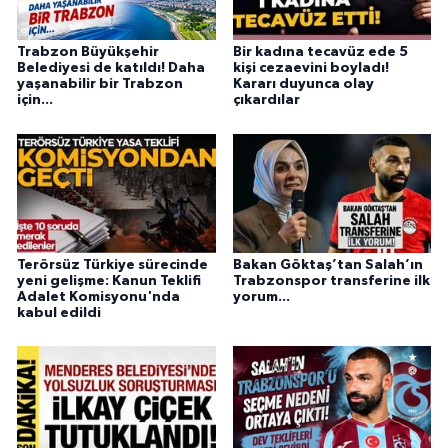
Trabzon Büyükşehir
Bir kadına tecavüz ede 5
Belediyesi de katıldı! Daha
kişi cezaevini boyladı!
yaşanabilir bir Trabzon
Kararı duyunca olay
için...
çıkardılar
Terörsüz Türkiye sürecinde
Bakan Göktaş’tan Salah’ın
yeni gelişme: Kanun Teklifi
Trabzonspor transferine ilk
Adalet Komisyonu'nda
yorum...
kabul edildi