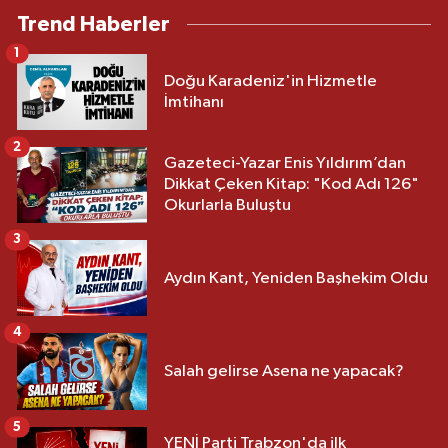
Trend Haberler
1
Doğu Karadeniz'in Hizmetle
İmtihanı
2
Gazeteci-Yazar Enis Yıldırım’dan
Dikkat Çeken Kitap: "Kod Adı 126"
Okurlarla Buluştu
3
Aydın Kant, Yeniden Başhekim Oldu
4
Salah gelirse Asena ne yapacak?
5
YENİ Parti Trabzon'da ilk