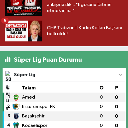
anlaşmazlık... "Egosunu tatmin
etmek için..."
6
CHP Trabzon İl Kadın Kolları Başkanı
belli oldu!
Süper Lig Puan Durumu
Süper Lig
#
Takım
O
P
1
Amed
0
0
2
Erzurumspor FK
0
0
3
Başakşehir
0
0
4
Kocaelispor
0
0