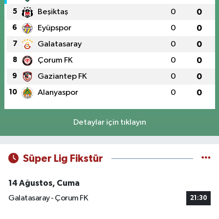
5
Beşiktaş
0
0
6
Eyüpspor
0
0
7
Galatasaray
0
0
8
Çorum FK
0
0
9
Gaziantep FK
0
0
10
Alanyaspor
0
0
Detaylar için tıklayın
Süper Lig Fikstür
14 Ağustos, Cuma
Galatasaray - Çorum FK
21:30