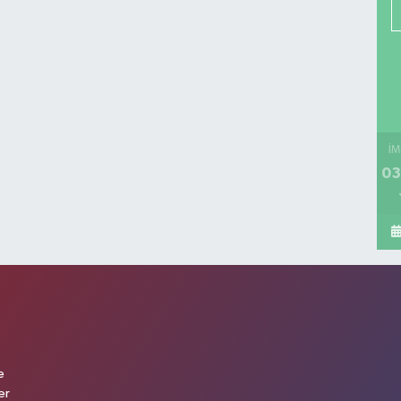
İM
03
e
er