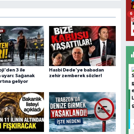
6
ji'den 3 ile
Hasbi Dede'ye babadan
n uyarı: Sağanak
zehir zemberek sözler!
ırtına geliyor