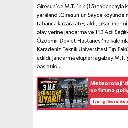
Giresun'da M.T. 'nin (15) tabancayla k
yaralandı.Giresun'un Sayca köyünde m
tabanca kazara ateş aldı, çıkan mermi,
olay yerine jandarma ve 112 Acil Sağlık 
Özdemir Devlet Hastanesi'ne kaldırıl
Karadeniz Teknik Üniversitesi Tıp Fak
edildi.Jandarma ekipleri ağabey M.T.’yi
başlatıldı.
Meteoroloji'de
ve fırtına geli
İçeriği Görüntül