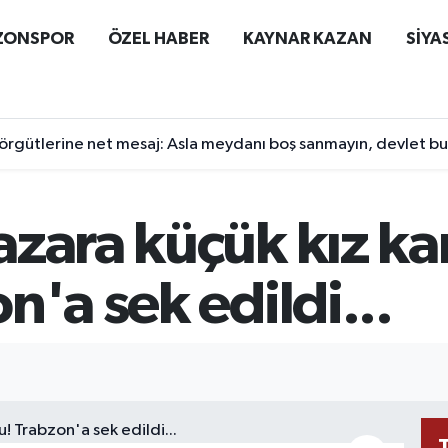
ZONSPOR
ÖZEL HABER
KAYNAR KAZAN
SİYA
örgütlerine net mesaj: Asla meydanı boş sanmayın, devlet b
zara küçük kız ka
n'a sek edildi...