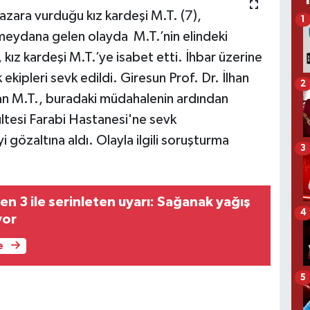
azara vurduğu kız kardeşi M.T. (7),
1
eydana gelen olayda M.T.’nin elindeki
 kız kardeşi M.T.’ye isabet etti. İhbar üzerine
ekipleri sevk edildi. Giresun Prof. Dr. İlhan
2
an M.T., buradaki müdahalenin ardından
ültesi Farabi Hastanesi'ne sevk
 gözaltına aldı. Olayla ilgili soruşturma
3
n 3 ile serinleten uyarı: Sağanak yağış
4
yor
e
5