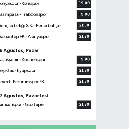
onyaspor - Rizespor
19:00
asımpaşa - Trabzonspor
19:00
ençlerbirliği S.K. - Fenerbahçe
21:30
aziantep FK - Alanyaspor
21:30
6 Ağustos, Pazar
aşakşehir - Kocaelispor
19:00
eşiktaş - Eyüpspor
21:30
med - Erzurumspor FK
21:30
7 Ağustos, Pazartesi
amsunspor - Göztepe
21:30