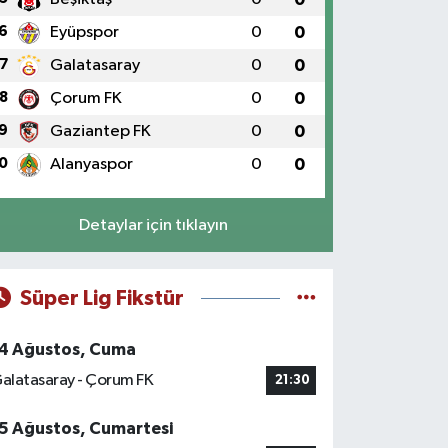
6
Eyüpspor
0
0
7
Galatasaray
0
0
8
Çorum FK
0
0
9
Gaziantep FK
0
0
0
Alanyaspor
0
0
Detaylar için tıklayın
Süper Lig Fikstür
4 Ağustos, Cuma
alatasaray - Çorum FK
21:30
5 Ağustos, Cumartesi