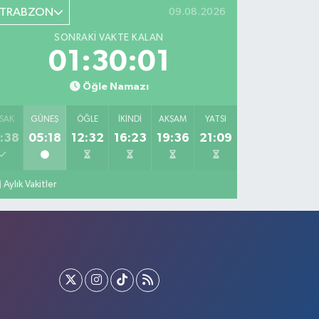
TRABZON
09.08.2026
SONRAKI VAKTE KALAN
01:30:00
Öğle Namazı
SAK
GÜNEŞ
ÖĞLE
İKINDI
AKŞAM
YATSI
:38
05:18
12:32
16:23
19:36
21:09
Aylık Vakitler