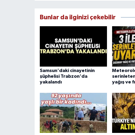
Bunlar da ilginizi çekebilir
Samsun'daki cinayetinin
Meteorolo
şüphelisi Trabzon'da
serinlete
yakalandı
yağış ve f