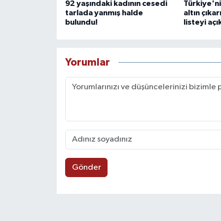
92 yaşındaki kadının cesedi
Türkiye'nin
tarlada yanmış halde
altın çıka
bulundu!
listeyi açı
Yorumlar
Gönder