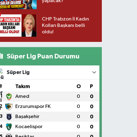
yapacak?
CHP Trabzon İl Kadın
Kolları Başkanı belli
oldu!
Süper Lig Puan Durumu
Süper Lig
#
Takım
O
P
1
Amed
0
0
2
Erzurumspor FK
0
0
3
Başakşehir
0
0
4
Kocaelispor
0
0
5
Beşiktaş
0
0