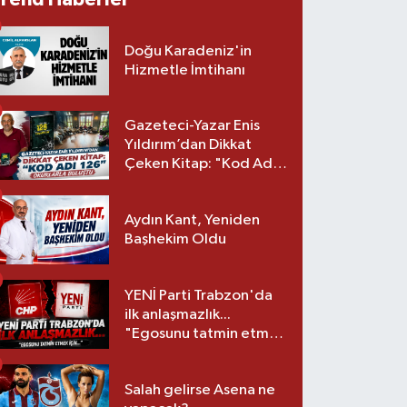
Doğu Karadeniz'in
Hizmetle İmtihanı
Gazeteci-Yazar Enis
Yıldırım’dan Dikkat
Çeken Kitap: "Kod Adı
126" Okurlarla Buluştu
Aydın Kant, Yeniden
Başhekim Oldu
YENİ Parti Trabzon'da
ilk anlaşmazlık...
"Egosunu tatmin etmek
için..."
Salah gelirse Asena ne