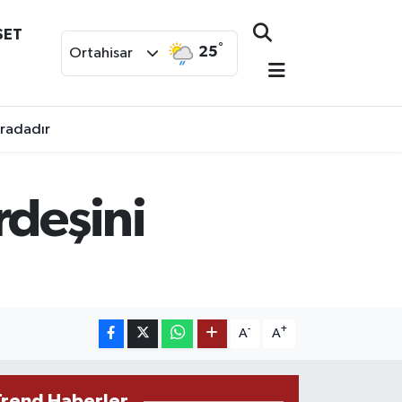
SET
°
25
Ortahisar
uradadır
rdeşini
-
+
A
A
Trend Haberler