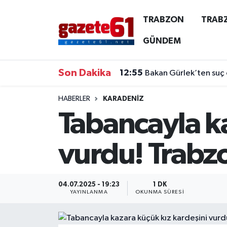
TRABZON
TRAB
TRABZON
Trabzon Nöbetçi Eczaneler
GÜNDEM
TRABZONSPOR
Trabzon Hava Durumu
Son Dakika
12:55
Bakan Gürlek’ten suç 
ÖZEL HABER
Trabzon Namaz Vakitleri
HABERLER
KARADENİZ
Tabancayla ka
KAYNAR KAZAN
Trabzon Trafik Yoğunluk Haritası
SİYASET
Süper Lig Puan Durumu ve Fikstür
vurdu! Trabzo
GÜNDEM
Tüm Manşetler
04.07.2025 - 19:23
1 DK
Son Dakika Haberleri
YAYINLANMA
OKUNMA SÜRESI
Haber Arşivi