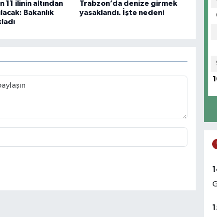
 11 ilinin altından
Trabzon’da denize girmek
rılacak: Bakanlık
yasaklandı. İşte nedeni
kladı
1
1
G
1