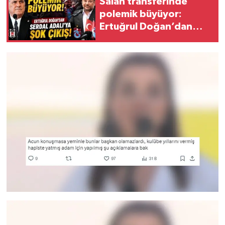
Salah transferinde
polemik büyüyor:
Ertuğrul Doğan’dan
Serdal Adalı’ya şok
çıkış!