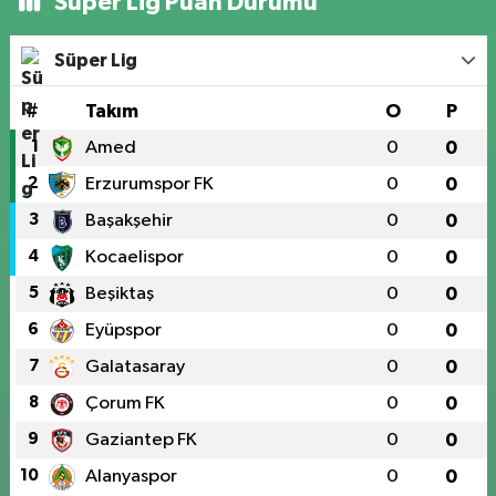
Süper Lig Puan Durumu
Süper Lig
#
Takım
O
P
1
Amed
0
0
2
Erzurumspor FK
0
0
3
Başakşehir
0
0
4
Kocaelispor
0
0
5
Beşiktaş
0
0
6
Eyüpspor
0
0
7
Galatasaray
0
0
8
Çorum FK
0
0
9
Gaziantep FK
0
0
10
Alanyaspor
0
0