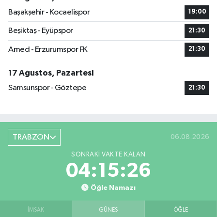
Başakşehir - Kocaelispor
19:00
Beşiktaş - Eyüpspor
21:30
Amed - Erzurumspor FK
21:30
17 Ağustos, Pazartesi
Samsunspor - Göztepe
21:30
TRABZON
06.08.2026
SONRAKI VAKTE KALAN
04:15:25
Öğle Namazı
İMSAK
GÜNEŞ
ÖĞLE