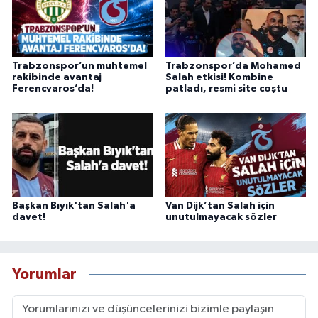
Trabzonspor’un muhtemel
Trabzonspor’da Mohamed
rakibinde avantaj
Salah etkisi! Kombine
Ferencvaros’da!
patladı, resmi site coştu
Başkan Bıyık'tan Salah'a
Van Dijk’tan Salah için
davet!
unutulmayacak sözler
Yorumlar