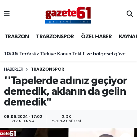
TRABZON
Trabzon Nöbetçi Eczaneler
TRABZON
TRABZONSPOR
ÖZEL HABER
KAYNA
TRABZONSPOR
Trabzon Hava Durumu
10:35
Terörsüz Türkiye Kanun Teklifi ve bölgesel güvenlik başlıkları masada
ÖZEL HABER
Trabzon Namaz Vakitleri
KAYNAR KAZAN
Trabzon Trafik Yoğunluk Haritası
HABERLER
TRABZONSPOR
''Tapelerde adınız geçiyor
SİYASET
Süper Lig Puan Durumu ve Fikstür
demedik, aklanın da gelin
demedik"
GÜNDEM
Tüm Manşetler
Son Dakika Haberleri
08.06.2024 - 17:02
2 DK
YAYINLANMA
OKUNMA SÜRESI
Haber Arşivi