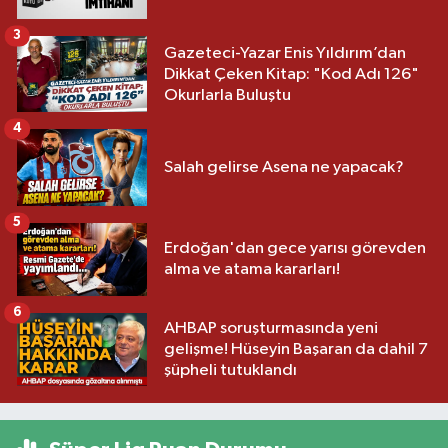
3
Gazeteci-Yazar Enis Yıldırım’dan
Dikkat Çeken Kitap: "Kod Adı 126"
Okurlarla Buluştu
4
Salah gelirse Asena ne yapacak?
5
Erdoğan'dan gece yarısı görevden
alma ve atama kararları!
6
AHBAP soruşturmasında yeni
gelişme! Hüseyin Başaran da dahil 7
şüpheli tutuklandı