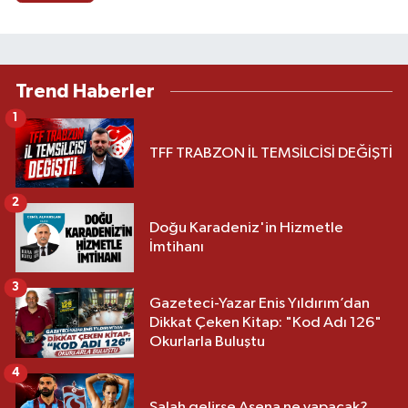
Trend Haberler
1
TFF TRABZON İL TEMSİLCİSİ DEĞİŞTİ
2
Doğu Karadeniz'in Hizmetle
İmtihanı
3
Gazeteci-Yazar Enis Yıldırım’dan
Dikkat Çeken Kitap: "Kod Adı 126"
Okurlarla Buluştu
4
Salah gelirse Asena ne yapacak?