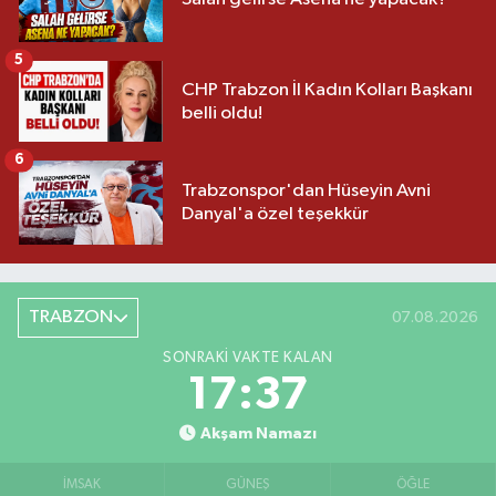
5
CHP Trabzon İl Kadın Kolları Başkanı
belli oldu!
6
Trabzonspor'dan Hüseyin Avni
Danyal'a özel teşekkür
TRABZON
07.08.2026
SONRAKI VAKTE KALAN
17:37
Akşam Namazı
İMSAK
GÜNEŞ
ÖĞLE