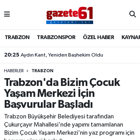
TRABZON
Trabzon Nöbetçi Eczaneler
TRABZON
TRABZONSPOR
ÖZEL HABER
KAYNA
TRABZONSPOR
Trabzon Hava Durumu
20:25
Aydın Kant, Yeniden Başhekim Oldu
ÖZEL HABER
Trabzon Namaz Vakitleri
KAYNAR KAZAN
Trabzon Trafik Yoğunluk Haritası
HABERLER
TRABZON
Trabzon'da Bizim Çocuk
SİYASET
Süper Lig Puan Durumu ve Fikstür
Yaşam Merkezi İçin
Başvurular Başladı
GÜNDEM
Tüm Manşetler
Trabzon Büyükşehir Belediyesi tarafından
Son Dakika Haberleri
Çukurçayır Mahallesi'nde yapımı tamamlanan
Bizim Çocuk Yaşam Merkezi'nin yaz programı için
Haber Arşivi