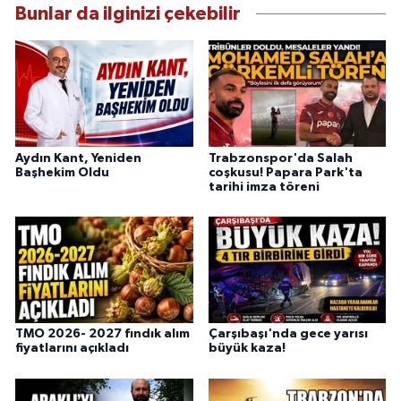
Bunlar da ilginizi çekebilir
Aydın Kant, Yeniden
Trabzonspor'da Salah
Başhekim Oldu
coşkusu! Papara Park'ta
tarihi imza töreni
TMO 2026- 2027 fındık alım
Çarşıbaşı'nda gece yarısı
fiyatlarını açıkladı
büyük kaza!