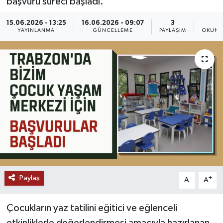
başvuru süreci başladı.
15.06.2026 - 13:25
16.06.2026 - 09:07
3
1
YAYINLANMA
GÜNCELLEME
PAYLAŞIM
OKUNM
Paylaş
-
+
A
A
Çocukların yaz tatilini eğitici ve eğlenceli