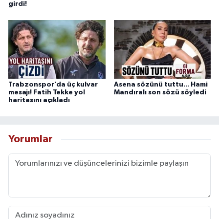
girdi!
Trabzonspor’da üç kulvar
Asena sözünü tuttu... Hami
mesajı! Fatih Tekke yol
Mandıralı son sözü söyledi
haritasını açıkladı
Yorumlar