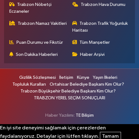
Trabzon Nöbetçi
Trabzon Hava Durumu
Eczaneler
Trabzon Namaz Vakitleri
Trabzon Trafik Yoğunluk
Haritası
Puan Durumu ve Fikstür
Tüm Manşetler
Son Dakika Haberleri
Haber Arşivi
Gizlilik Sözleşmesi
İletişim
Künye
Yayın İlkeleri
Topluluk Kuralları
Ortahisar Belediye Başkanı Kim Olur?
Trabzon Büyükşehir Belediye Başkanı Kim Olur?
TRABZON YEREL SEÇİM SONUÇLARI
Haber Yazılımı:
TE Bilişim
En iyi site deneyimi sağlamak için çerezlerden
faydalanıyoruz. Detaylar için lütfen tıklayın.
Tamam