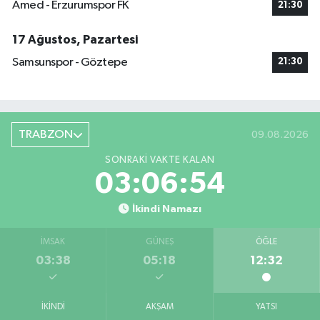
Amed - Erzurumspor FK
21:30
17 Ağustos, Pazartesi
Samsunspor - Göztepe
21:30
TRABZON
09.08.2026
SONRAKI VAKTE KALAN
03:06:53
İkindi Namazı
İMSAK
GÜNEŞ
ÖĞLE
03:38
05:18
12:32
İKINDI
AKŞAM
YATSI