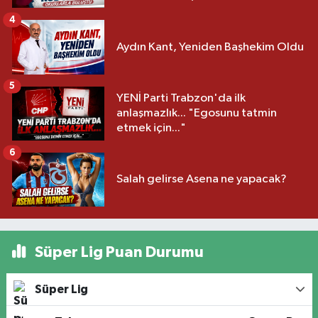
4
Aydın Kant, Yeniden Başhekim Oldu
5
YENİ Parti Trabzon'da ilk
anlaşmazlık... "Egosunu tatmin
etmek için..."
6
Salah gelirse Asena ne yapacak?
Süper Lig Puan Durumu
Süper Lig