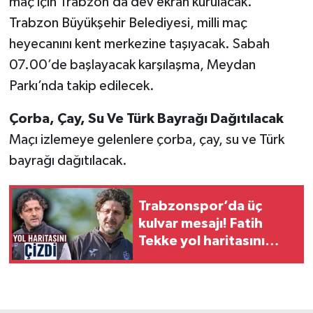
maç için Trabzon’da dev ekran kurulacak.
Trabzon Büyükşehir Belediyesi, milli maç
heyecanını kent merkezine taşıyacak. Sabah
07.00’de başlayacak karşılaşma, Meydan
Parkı’nda takip edilecek.
Çorba, Çay, Su Ve Türk Bayrağı Dağıtılacak
Maçı izlemeye gelenlere çorba, çay, su ve Türk
bayrağı dağıtılacak.
Trabzonspor’da üç
kulvar mesajı! Fatih
Tekke yol haritasını
açıkladı