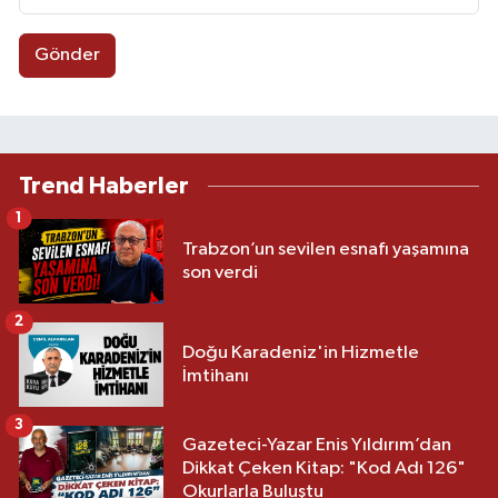
Gönder
Trend Haberler
1
Trabzon’un sevilen esnafı yaşamına
son verdi
2
Doğu Karadeniz'in Hizmetle
İmtihanı
3
Gazeteci-Yazar Enis Yıldırım’dan
Dikkat Çeken Kitap: "Kod Adı 126"
Okurlarla Buluştu