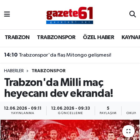
TRABZON
Trabzon Nöbetçi Eczaneler
TRABZON
TRABZONSPOR
ÖZEL HABER
KAYNA
TRABZONSPOR
Trabzon Hava Durumu
14:10
Trabzonspor'da flaş Mitongo gelişmesi!
ÖZEL HABER
Trabzon Namaz Vakitleri
KAYNAR KAZAN
Trabzon Trafik Yoğunluk Haritası
HABERLER
TRABZONSPOR
Trabzon'da Milli maç
SİYASET
Süper Lig Puan Durumu ve Fikstür
heyecanı dev ekranda!
GÜNDEM
Tüm Manşetler
12.06.2026 - 09:11
12.06.2026 - 09:33
5
1
YAYINLANMA
GÜNCELLEME
PAYLAŞIM
OKUNM
Son Dakika Haberleri
Haber Arşivi