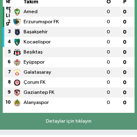
#
Takım
O
P
1
Amed
0
0
2
Erzurumspor FK
0
0
3
Başakşehir
0
0
4
Kocaelispor
0
0
5
Beşiktaş
0
0
6
Eyüpspor
0
0
7
Galatasaray
0
0
8
Çorum FK
0
0
9
Gaziantep FK
0
0
10
Alanyaspor
0
0
Detaylar için tıklayın