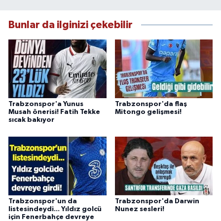
Bunlar da ilginizi çekebilir
Trabzonspor'a Yunus
Trabzonspor'da flaş
Musah önerisi! Fatih Tekke
Mitongo gelişmesi!
sıcak bakıyor
Trabzonspor'un da
Trabzonspor'da Darwin
listesindeydi... Yıldız golcü
Nunez sesleri!
için Fenerbahçe devreye