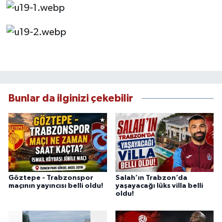
Bunlar da ilginizi çekebilir
Göztepe - Trabzonspor
Salah’ın Trabzon’da
maçının yayıncısı belli oldu!
yaşayacağı lüks villa belli
oldu!