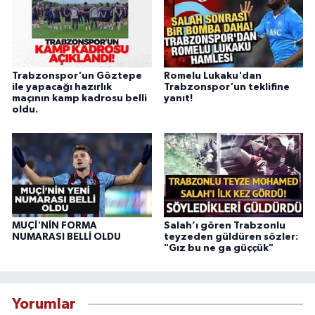
Trabzonspor'un Göztepe
Romelu Lukaku'dan
ile yapacağı hazırlık
Trabzonspor'un teklifine
maçının kamp kadrosu belli
yanıt!
oldu.
MUÇİ'NİN FORMA
Salah’ı gören Trabzonlu
NUMARASI BELLİ OLDU
teyzeden güldüren sözler:
"Gız bu ne ga güççük"
Yorumlar