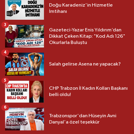
Doğu Karadeniz'in Hizmetle
İmtihanı
3
Gazeteci-Yazar Enis Yıldırım’dan
Dikkat Çeken Kitap: "Kod Adı 126"
Okurlarla Buluştu
4
Salah gelirse Asena ne yapacak?
5
CHP Trabzon İl Kadın Kolları Başkanı
belli oldu!
6
Trabzonspor'dan Hüseyin Avni
Danyal'a özel teşekkür