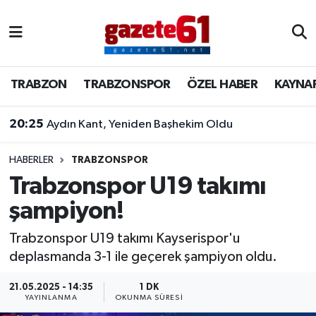
TRABZON
Trabzon Nöbetçi Eczaneler
TRABZON
TRABZONSPOR
ÖZEL HABER
KAYNA
TRABZONSPOR
Trabzon Hava Durumu
20:25
Aydın Kant, Yeniden Başhekim Oldu
ÖZEL HABER
Trabzon Namaz Vakitleri
KAYNAR KAZAN
Trabzon Trafik Yoğunluk Haritası
HABERLER
TRABZONSPOR
Trabzonspor U19 takımı
SİYASET
Süper Lig Puan Durumu ve Fikstür
şampiyon!
GÜNDEM
Tüm Manşetler
Trabzonspor U19 takımı Kayserispor'u
deplasmanda 3-1 ile geçerek şampiyon oldu.
Son Dakika Haberleri
21.05.2025 - 14:35
1 DK
YAYINLANMA
OKUNMA SÜRESI
Haber Arşivi