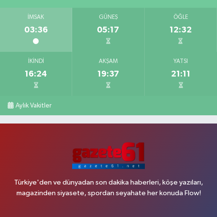
İMSAK
GÜNEŞ
ÖĞLE
03:36
05:17
12:32
İKINDI
AKŞAM
YATSI
16:24
19:37
21:11
Aylık Vakitler
Türkiye'den ve dünyadan son dakika haberleri, köşe yazıları,
magazinden siyasete, spordan seyahate her konuda Flow!