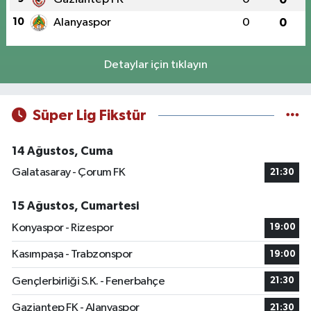
10
Alanyaspor
0
0
Detaylar için tıklayın
Süper Lig Fikstür
14 Ağustos, Cuma
Galatasaray - Çorum FK
21:30
15 Ağustos, Cumartesi
Konyaspor - Rizespor
19:00
Kasımpaşa - Trabzonspor
19:00
Gençlerbirliği S.K. - Fenerbahçe
21:30
Gaziantep FK - Alanyaspor
21:30