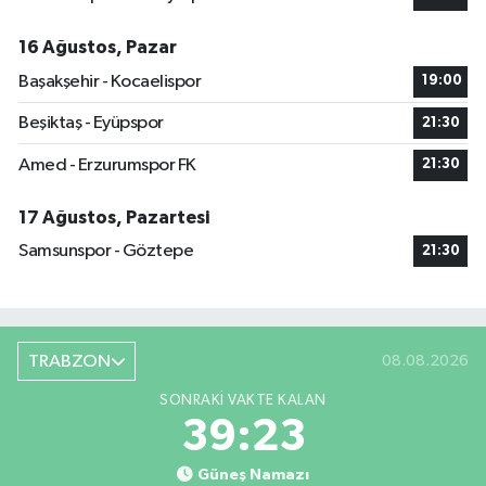
16 Ağustos, Pazar
Başakşehir - Kocaelispor
19:00
Beşiktaş - Eyüpspor
21:30
Amed - Erzurumspor FK
21:30
17 Ağustos, Pazartesi
Samsunspor - Göztepe
21:30
TRABZON
08.08.2026
SONRAKI VAKTE KALAN
39:22
Güneş Namazı