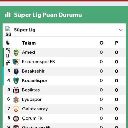
Süper Lig Puan Durumu
Süper Lig
#
Takım
O
P
1
Amed
0
0
2
Erzurumspor FK
0
0
3
Başakşehir
0
0
4
Kocaelispor
0
0
5
Beşiktaş
0
0
6
Eyüpspor
0
0
7
Galatasaray
0
0
8
Çorum FK
0
0
9
Gaziantep FK
0
0