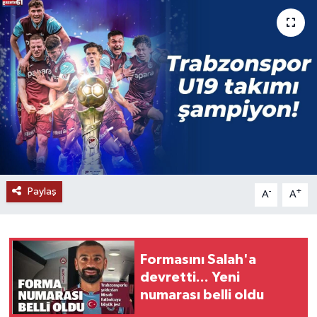
Paylaş
-
+
A
A
Formasını Salah'a
devretti... Yeni
numarası belli oldu