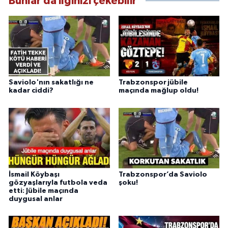
Bunlar da ilginizi çekebilir
Saviolo'nın sakatlığı ne
Trabzonspor jübile
kadar ciddi?
maçında mağlup oldu!
İsmail Köybaşı
Trabzonspor’da Saviolo
gözyaşlarıyla futbola veda
şoku!
etti: Jübile maçında
duygusal anlar