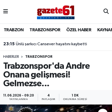
TRABZON
Trabzon Nöbetçi Eczaneler
TRABZON
TRABZONSPOR
ÖZEL HABER
KAYNA
TRABZONSPOR
Trabzon Hava Durumu
23:15
Ünlü şarkıcı Cansever hayatını kaybetti
ÖZEL HABER
Trabzon Namaz Vakitleri
KAYNAR KAZAN
Trabzon Trafik Yoğunluk Haritası
HABERLER
TRABZONSPOR
Trabzonspor'da Andre
SİYASET
Süper Lig Puan Durumu ve Fikstür
Onana gelişmesi!
Gelmezse...
GÜNDEM
Tüm Manşetler
Son Dakika Haberleri
11.06.2026 - 09:20
4
1 DK
YAYINLANMA
PAYLAŞIM
OKUNMA SÜRESI
Haber Arşivi