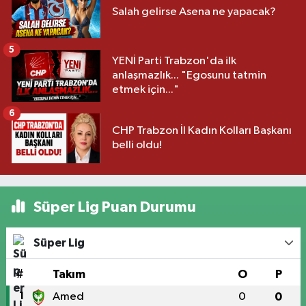
Salah gelirse Asena ne yapacak?
5
YENİ Parti Trabzon'da ilk
anlaşmazlık... "Egosunu tatmin
etmek için..."
6
CHP Trabzon İl Kadın Kolları Başkanı
belli oldu!
Süper Lig Puan Durumu
Süper Lig
#
Takım
O
P
1
Amed
0
0