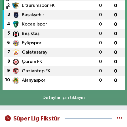
2
Erzurumspor FK
0
0
3
Başakşehir
0
0
4
Kocaelispor
0
0
5
Beşiktaş
0
0
6
Eyüpspor
0
0
7
Galatasaray
0
0
8
Çorum FK
0
0
9
Gaziantep FK
0
0
10
Alanyaspor
0
0
Detaylar için tıklayın
Süper Lig Fikstür