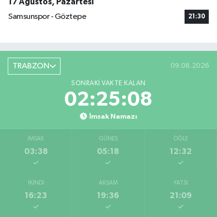
17 Ağustos, Pazartesi
Samsunspor - Göztepe
21:30
TRABZON
09.08.2026
SONRAKI VAKTE KALAN
02:25:07
İmsak Namazı
İMSAK
GÜNEŞ
ÖĞLE
03:38
05:18
12:32
İKINDI
AKŞAM
YATSI
16:23
19:36
21:09