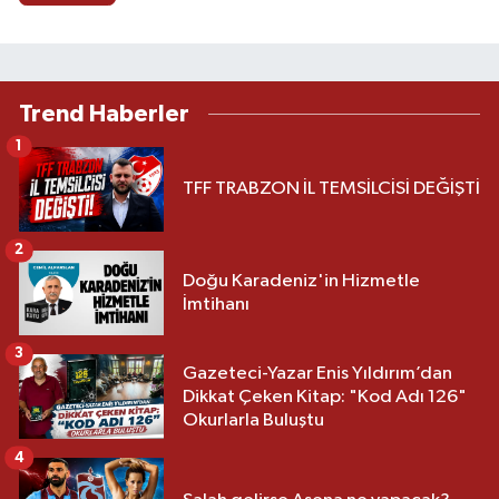
Trend Haberler
1
TFF TRABZON İL TEMSİLCİSİ DEĞİŞTİ
2
Doğu Karadeniz'in Hizmetle
İmtihanı
3
Gazeteci-Yazar Enis Yıldırım’dan
Dikkat Çeken Kitap: "Kod Adı 126"
Okurlarla Buluştu
4