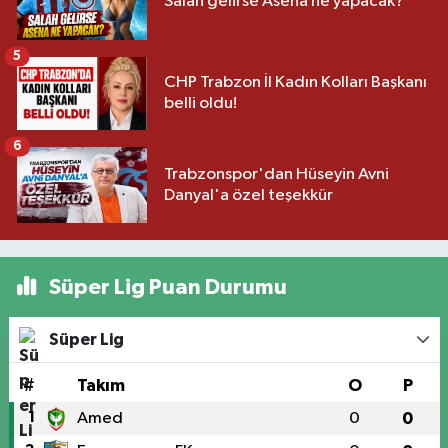
Salah gelirse Asena ne yapacak?
5
CHP Trabzon İl Kadın Kolları Başkanı
belli oldu!
6
Trabzonspor'dan Hüseyin Avni
Danyal'a özel teşekkür
Süper Lig Puan Durumu
Süper Lig
#
Takım
O
P
1
Amed
0
0