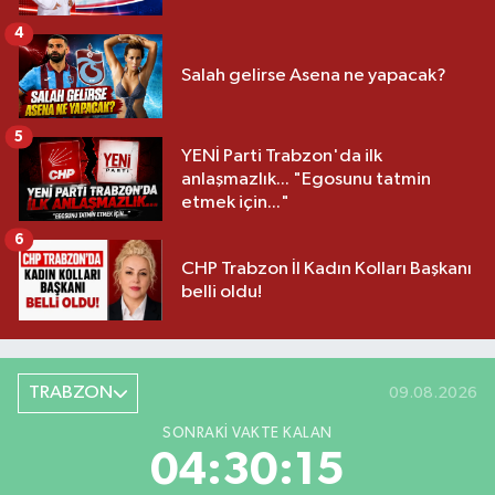
4
Salah gelirse Asena ne yapacak?
5
YENİ Parti Trabzon'da ilk
anlaşmazlık... "Egosunu tatmin
etmek için..."
6
CHP Trabzon İl Kadın Kolları Başkanı
belli oldu!
TRABZON
09.08.2026
SONRAKI VAKTE KALAN
04:30:14