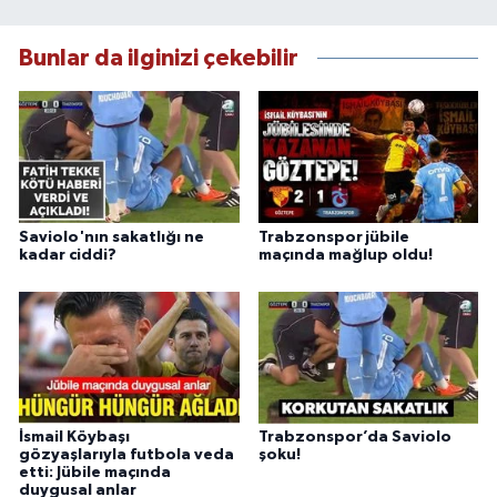
Bunlar da ilginizi çekebilir
Saviolo'nın sakatlığı ne
Trabzonspor jübile
kadar ciddi?
maçında mağlup oldu!
İsmail Köybaşı
Trabzonspor’da Saviolo
gözyaşlarıyla futbola veda
şoku!
etti: Jübile maçında
duygusal anlar