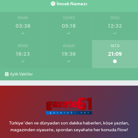
İmsak Namazı
İMSAK
GÜNEŞ
ÖĞLE
03:38
05:18
12:32
İKINDI
AKŞAM
YATSI
16:23
19:36
21:09
Aylık Vakitler
Türkiye'den ve dünyadan son dakika haberleri, köşe yazıları,
magazinden siyasete, spordan seyahate her konuda Flow!