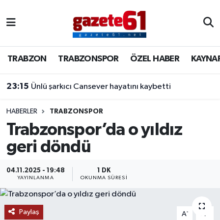
TRABZON
Trabzon Nöbetçi Eczaneler
TRABZON
TRABZONSPOR
ÖZEL HABER
KAYNA
TRABZONSPOR
Trabzon Hava Durumu
23:15
Ünlü şarkıcı Cansever hayatını kaybetti
ÖZEL HABER
Trabzon Namaz Vakitleri
KAYNAR KAZAN
Trabzon Trafik Yoğunluk Haritası
HABERLER
TRABZONSPOR
Trabzonspor’da o yıldız
SİYASET
Süper Lig Puan Durumu ve Fikstür
geri döndü
GÜNDEM
Tüm Manşetler
04.11.2025 - 19:48
1 DK
YAYINLANMA
OKUNMA SÜRESI
Son Dakika Haberleri
Paylaş
Haber Arşivi
-
+
A
A