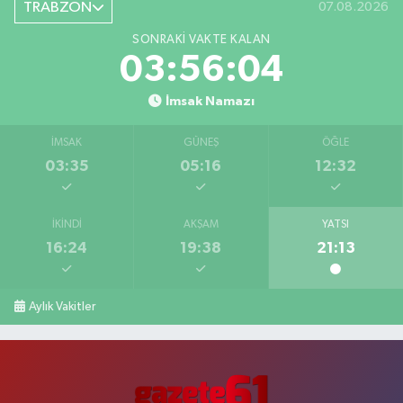
TRABZON
07.08.2026
SONRAKI VAKTE KALAN
03:56:03
İmsak Namazı
İMSAK
GÜNEŞ
ÖĞLE
03:35
05:16
12:32
İKINDI
AKŞAM
YATSI
16:24
19:38
21:13
Aylık Vakitler