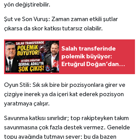
yön değiştirebilir.
Şut ve Son Vuruş: Zaman zaman etkili şutlar
çıkarsa da skor katkısı tutarsız olabilir.
Salah transferinde
polemik büyüyor:
Ertuğrul Doğan’dan
Serdal Adalı’ya şok
çıkış!
Oyun Stili: Sık sık bire bir pozisyonlara girer ve
çizgiye inerek ya da içeri kat ederek pozisyon
yaratmaya çalışır.
Savunma katkısı sınırlıdır; top rakipteyken takım
savunmasına çok fazla destek vermez. Genelde
topu ayağında tutmayı sever; bu da bazen