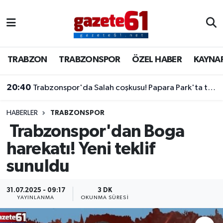
TRABZON
Trabzon Nöbetçi Eczaneler
TRABZON
TRABZONSPOR
ÖZEL HABER
KAYNA
TRABZONSPOR
Trabzon Hava Durumu
20:40
Trabzonspor'da Salah coşkusu! Papara Park'ta tarihi imza töreni
ÖZEL HABER
Trabzon Namaz Vakitleri
KAYNAR KAZAN
Trabzon Trafik Yoğunluk Haritası
HABERLER
TRABZONSPOR
Trabzonspor'dan Boga
SİYASET
Süper Lig Puan Durumu ve Fikstür
harekatı! Yeni teklif
sunuldu
GÜNDEM
Tüm Manşetler
Son Dakika Haberleri
31.07.2025 - 09:17
3 DK
YAYINLANMA
OKUNMA SÜRESI
Haber Arşivi