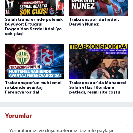
Salah transferinde polemik
Trabzonspor'da hedef:
büyüyor: Ertuğrul
Darwin Nunez
Doğan’dan Serdal Adalı’ya
şok çıkış!
Trabzonspor’un muhtemel
Trabzonspor’da Mohamed
rakibinde avantaj
Salah etkisi! Kombine
Ferencvaros’da!
patladı, resmi site coştu
Yorumlar