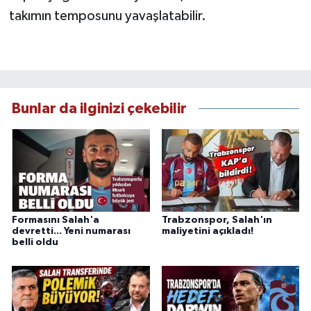
takımın temposunu yavaşlatabilir.
Bunlar da ilginizi çekebilir
Formasını Salah'a
Trabzonspor, Salah'ın
devretti... Yeni numarası
maliyetini açıkladı!
belli oldu