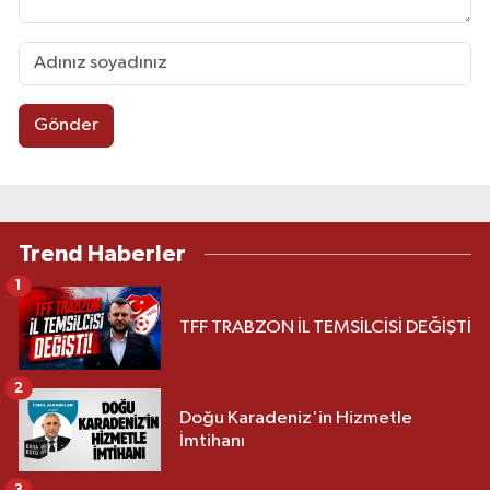
Gönder
Trend Haberler
1
TFF TRABZON İL TEMSİLCİSİ DEĞİŞTİ
2
Doğu Karadeniz'in Hizmetle
İmtihanı
3