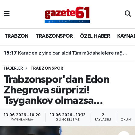
TRABZON
Trabzon Nöbetçi Eczaneler
TRABZON
TRABZONSPOR
ÖZEL HABER
KAYNA
TRABZONSPOR
Trabzon Hava Durumu
15:17
Karadeniz yine can aldı! Tüm müdahalelere rağmen kurtarılamadı
ÖZEL HABER
Trabzon Namaz Vakitleri
KAYNAR KAZAN
Trabzon Trafik Yoğunluk Haritası
HABERLER
TRABZONSPOR
Trabzonspor'dan Edon
SİYASET
Süper Lig Puan Durumu ve Fikstür
Zhegrova sürprizi!
Tsygankov olmazsa...
GÜNDEM
Tüm Manşetler
Son Dakika Haberleri
13.06.2026 - 10:20
13.06.2026 - 13:13
2
1
YAYINLANMA
GÜNCELLEME
PAYLAŞIM
OKUNMA
Haber Arşivi