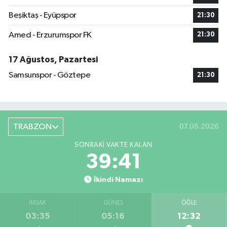
Beşiktaş - Eyüpspor
21:30
Amed - Erzurumspor FK
21:30
17 Ağustos, Pazartesi
Samsunspor - Göztepe
21:30
TRABZON
07.08.2026
SONRAKI VAKTE KALAN
39:40
İkindi Namazı
İMSAK
GÜNEŞ
ÖĞLE
03:35
05:16
12:32