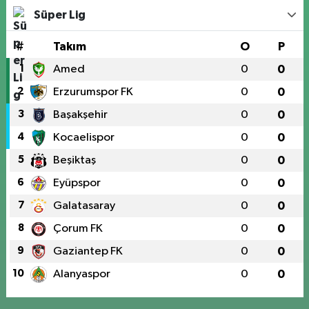
Süper Lig
#
Takım
O
P
1
Amed
0
0
2
Erzurumspor FK
0
0
3
Başakşehir
0
0
4
Kocaelispor
0
0
5
Beşiktaş
0
0
6
Eyüpspor
0
0
7
Galatasaray
0
0
8
Çorum FK
0
0
9
Gaziantep FK
0
0
10
Alanyaspor
0
0