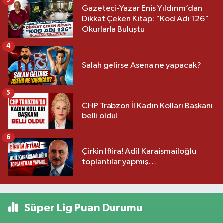
Gazeteci-Yazar Enis Yıldırım’dan
Dikkat Çeken Kitap: "Kod Adı 126"
Okurlarla Buluştu
4
Salah gelirse Asena ne yapacak?
5
CHP Trabzon İl Kadın Kolları Başkanı
belli oldu!
6
Çirkin İftira! Adil Karaismailoğlu
toplantılar yapmış…
Süper Lig Puan Durumu