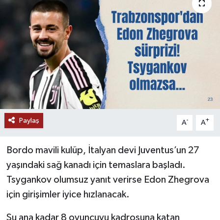
Paylaş
-
+
A
A
Bordo mavili kulüp, İtalyan devi Juventus’un 27
yaşındaki sağ kanadı için temaslara başladı.
Tsygankov olumsuz yanıt verirse Edon Zhegrova
için girişimler iyice hızlanacak.
Şu ana kadar 8 oyuncuyu kadrosuna katan