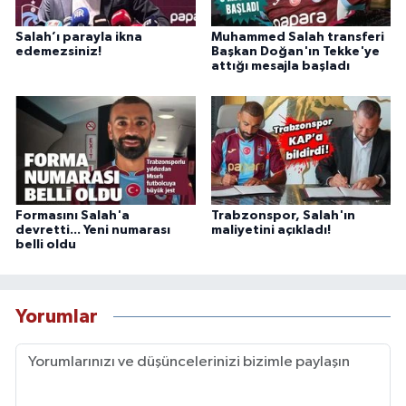
Salah’ı parayla ikna
Muhammed Salah transferi
edemezsiniz!
Başkan Doğan'ın Tekke'ye
attığı mesajla başladı
Formasını Salah'a
Trabzonspor, Salah'ın
devretti... Yeni numarası
maliyetini açıkladı!
belli oldu
Yorumlar