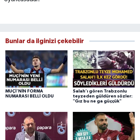
Bunlar da ilginizi çekebilir
MUÇİ'NİN FORMA
Salah’ı gören Trabzonlu
NUMARASI BELLİ OLDU
teyzeden güldüren sözler:
"Gız bu ne ga güççük"