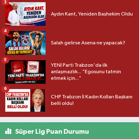
3
Aydın Kant, Yeniden Başhekim Oldu
4
Salah gelirse Asena ne yapacak?
5
YENİ Parti Trabzon'da ilk
anlaşmazlık... "Egosunu tatmin
etmek için..."
6
CHP Trabzon İl Kadın Kolları Başkanı
belli oldu!
Süper Lig Puan Durumu