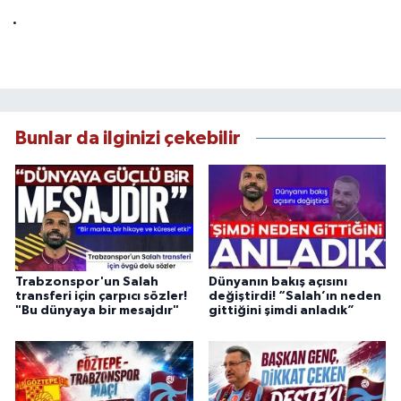
.
Bunlar da ilginizi çekebilir
Trabzonspor'un Salah
Dünyanın bakış açısını
transferi için çarpıcı sözler!
değiştirdi! “Salah’ın neden
"Bu dünyaya bir mesajdır"
gittiğini şimdi anladık”