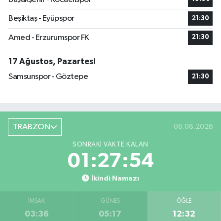
Beşiktaş - Eyüpspor
21:30
Amed - Erzurumspor FK
21:30
17 Ağustos, Pazartesi
Samsunspor - Göztepe
21:30
TRABZON
08.08.2026
SONRAKI VAKTE KALAN
01:27:53
İkindi Namazı
İMSAK
GÜNEŞ
ÖĞLE
03:36
05:17
12:32