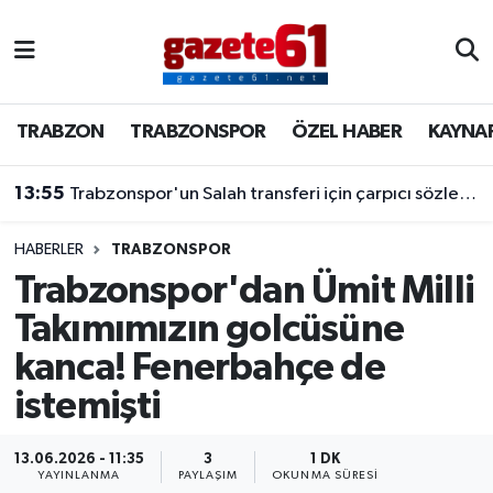
TRABZON
Trabzon Nöbetçi Eczaneler
TRABZON
TRABZONSPOR
ÖZEL HABER
KAYNA
TRABZONSPOR
Trabzon Hava Durumu
13:55
Trabzonspor'un Salah transferi için çarpıcı sözler! "Bu dünyaya bir mesajdır"
ÖZEL HABER
Trabzon Namaz Vakitleri
KAYNAR KAZAN
Trabzon Trafik Yoğunluk Haritası
HABERLER
TRABZONSPOR
Trabzonspor'dan Ümit Milli
SİYASET
Süper Lig Puan Durumu ve Fikstür
Takımımızın golcüsüne
kanca! Fenerbahçe de
GÜNDEM
Tüm Manşetler
istemişti
Son Dakika Haberleri
13.06.2026 - 11:35
3
1 DK
Haber Arşivi
YAYINLANMA
PAYLAŞIM
OKUNMA SÜRESI