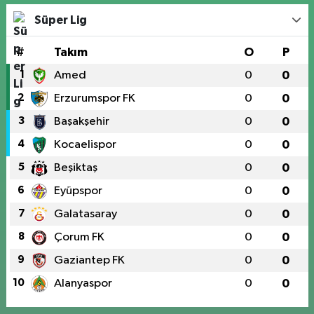
Süper Lig
#
Takım
O
P
1
Amed
0
0
2
Erzurumspor FK
0
0
3
Başakşehir
0
0
4
Kocaelispor
0
0
5
Beşiktaş
0
0
6
Eyüpspor
0
0
7
Galatasaray
0
0
8
Çorum FK
0
0
9
Gaziantep FK
0
0
10
Alanyaspor
0
0