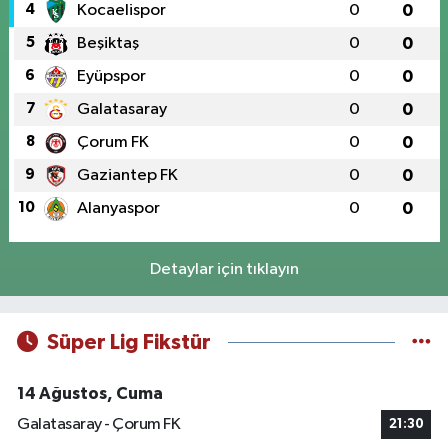
4
Kocaelispor
0
0
5
Beşiktaş
0
0
6
Eyüpspor
0
0
7
Galatasaray
0
0
8
Çorum FK
0
0
9
Gaziantep FK
0
0
10
Alanyaspor
0
0
Detaylar için tıklayın
Süper Lig Fikstür
14 Ağustos, Cuma
Galatasaray - Çorum FK
21:30