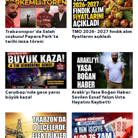
Trabzonspor'da Salah
TMO 2026- 2027 fındık alım
coşkusu! Papara Park'ta
fiyatlarını açıkladı
tarihi imza töreni
Çarşıbaşı'nda gece yarısı
Araklı'yı Yasa Boğan Haber:
büyük kaza!
Sevilen Esnaf Yalçın Usta
Hayatını Kaybetti