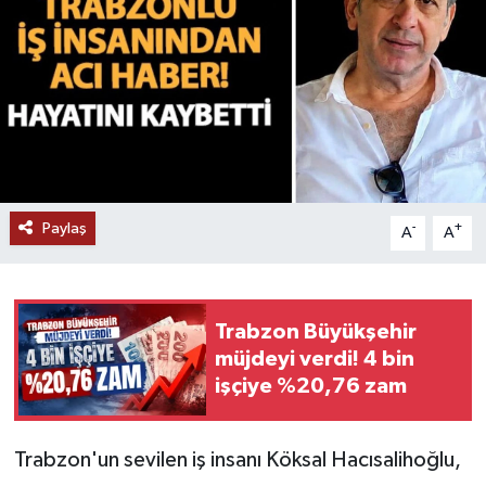
Paylaş
-
+
A
A
Trabzon Büyükşehir
müjdeyi verdi! 4 bin
işçiye %20,76 zam
Trabzon'un sevilen iş insanı Köksal Hacısalihoğlu,