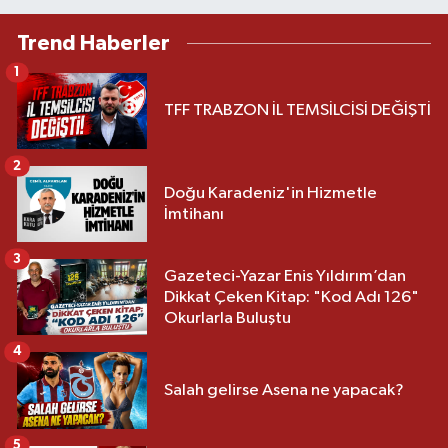
Trend Haberler
1
TFF TRABZON İL TEMSİLCİSİ DEĞİŞTİ
2
Doğu Karadeniz'in Hizmetle
İmtihanı
3
Gazeteci-Yazar Enis Yıldırım’dan
Dikkat Çeken Kitap: "Kod Adı 126"
Okurlarla Buluştu
4
Salah gelirse Asena ne yapacak?
5