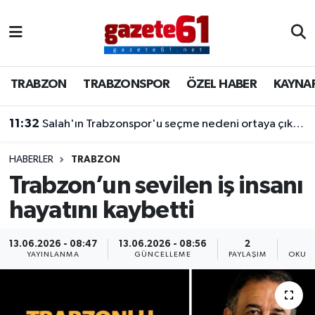
TRABZON
Trabzon Nöbetçi Eczaneler
TRABZON
TRABZONSPOR
ÖZEL HABER
KAYNA
TRABZONSPOR
Trabzon Hava Durumu
11:32
Salah'ın Trabzonspor'u seçme nedeni ortaya çıktı! Dev teklifleri geri çevirdi
ÖZEL HABER
Trabzon Namaz Vakitleri
KAYNAR KAZAN
Trabzon Trafik Yoğunluk Haritası
HABERLER
TRABZON
Trabzon’un sevilen iş insanı
SİYASET
Süper Lig Puan Durumu ve Fikstür
hayatını kaybetti
GÜNDEM
Tüm Manşetler
13.06.2026 - 08:47
13.06.2026 - 08:56
2
YAYINLANMA
GÜNCELLEME
PAYLAŞIM
OKUNM
Son Dakika Haberleri
Haber Arşivi