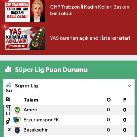
CHP Trabzon İl Kadın Kolları Başkanı
belli oldu!
6
YAŞ kararları açıklandı: İşte kararlar!
Süper Lig Puan Durumu
Süper Lig
#
Takım
O
P
1
Amed
0
0
2
Erzurumspor FK
0
0
3
Başakşehir
0
0