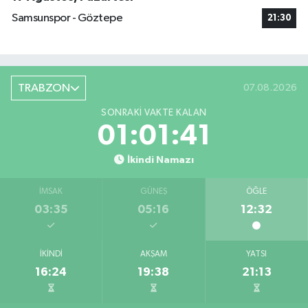
Samsunspor - Göztepe
21:30
TRABZON
07.08.2026
SONRAKI VAKTE KALAN
01:01:40
İkindi Namazı
İMSAK
GÜNEŞ
ÖĞLE
03:35
05:16
12:32
İKINDI
AKŞAM
YATSI
16:24
19:38
21:13