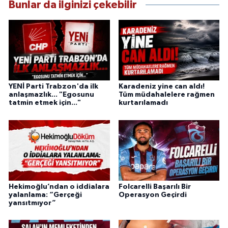
Bunlar da ilginizi çekebilir
YENİ Parti Trabzon'da ilk
Karadeniz yine can aldı!
anlaşmazlık... "Egosunu
Tüm müdahalelere rağmen
tatmin etmek için..."
kurtarılamadı
Hekimoğlu’ndan o iddialara
Folcarelli Başarılı Bir
yalanlama: “Gerçeği
Operasyon Geçirdi
yansıtmıyor”