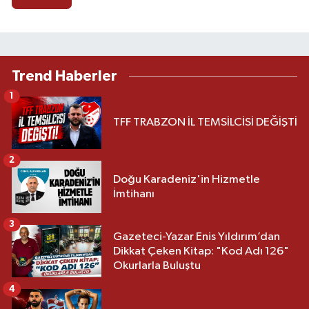
Trend Haberler
1
TFF TRABZON İL TEMSİLCİSİ DEĞİŞTİ
2
Doğu Karadeniz'in Hizmetle
İmtihanı
3
Gazeteci-Yazar Enis Yıldırım’dan
Dikkat Çeken Kitap: "Kod Adı 126"
Okurlarla Buluştu
4