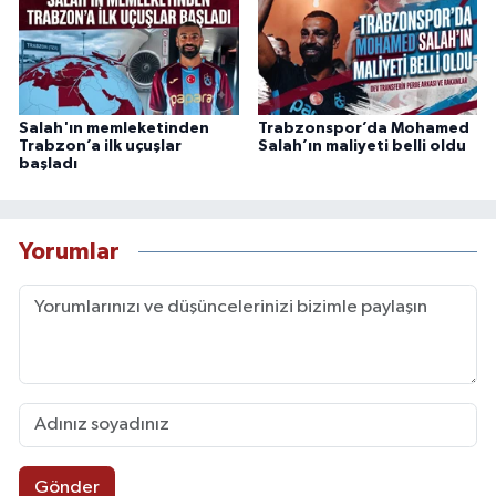
Salah'ın memleketinden
Trabzonspor’da Mohamed
Trabzon’a ilk uçuşlar
Salah’ın maliyeti belli oldu
başladı
Yorumlar
Gönder