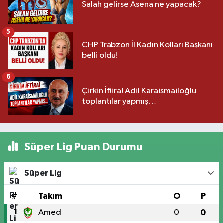
Salah gelirse Asena ne yapacak?
5
CHP Trabzon İl Kadın Kolları Başkanı
belli oldu!
6
Çirkin İftira! Adil Karaismailoğlu
toplantılar yapmış…
Süper Lig Puan Durumu
Süper Lig
#
Takım
O
P
1
Amed
0
0