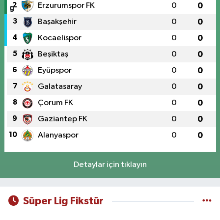
2
Erzurumspor FK
0
0
3
Başakşehir
0
0
4
Kocaelispor
0
0
5
Beşiktaş
0
0
6
Eyüpspor
0
0
7
Galatasaray
0
0
8
Çorum FK
0
0
9
Gaziantep FK
0
0
10
Alanyaspor
0
0
Detaylar için tıklayın
Süper Lig Fikstür