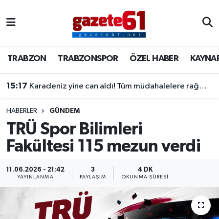
TRABZON
Trabzon Nöbetçi Eczaneler
TRABZON
TRABZONSPOR
ÖZEL HABER
KAYNA
TRABZONSPOR
Trabzon Hava Durumu
15:17
Karadeniz yine can aldı! Tüm müdahalelere rağmen kurtarılamadı
ÖZEL HABER
Trabzon Namaz Vakitleri
KAYNAR KAZAN
Trabzon Trafik Yoğunluk Haritası
HABERLER
GÜNDEM
TRÜ Spor Bilimleri
SİYASET
Süper Lig Puan Durumu ve Fikstür
Fakültesi 115 mezun verdi
GÜNDEM
Tüm Manşetler
11.06.2026 - 21:42
3
4 DK
YAYINLANMA
PAYLAŞIM
OKUNMA SÜRESI
Son Dakika Haberleri
Haber Arşivi