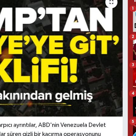
1
2
3
4
5
pıcı ayrıntılar, ABD'nin Venezuela Devlet
ar süren gizli bir kaçırma operasyonunu