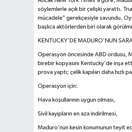
Ancak New York Times'a göre, Maduro
söylemlerle açık bir çelişki yarattı. 
mücadele" gerekçesiyle savundu. Oys
başlıca aktörlerden biri olarak görül
KENTUCKY'DE MADURO'NUN SARAYI
Operasyon öncesinde ABD ordusu, Ma
birebir kopyasını Kentucky'de inşa et
prova yaptı; çelik kapıları daha hızlı pa
Operasyon için:
Hava koşullarının uygun olması,
Sivil kayıpların en aza indirilmesi,
Maduro'nun kesin konumunun teyit ed