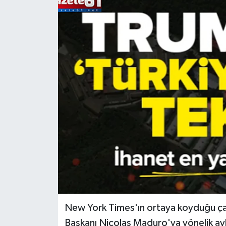
New York Times'ın ortaya koyduğu çar
Başkanı Nicolas Maduro'ya yönelik ayl