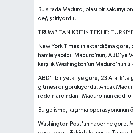
Bu sırada Maduro, olası bir saldırıyı ön
değiştiriyordu.
TRUMP'TAN KRİTİK TEKLİF: TÜRKİY
New York Times'ın aktardığına göre, 
hamle yapıldı. Maduro'nun, ABD'ye Ven
karşılık Washington'un Maduro'nun ülkey
ABD'li bir yetkiliye göre, 23 Aralık'
gitmesi öngörülüyordu. Ancak Maduro bu
reddin ardından "Maduro'nun ciddi olm
Bu gelişme, kaçırma operasyonunun ö
Washington Post'un haberine göre, M
operasyona ilişkin bilgi veren Trump