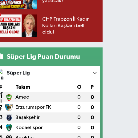
yapacak?
CHP Trabzon İl Kadın
Kolları Başkanı belli
oldu!
Süper Lig Puan Durumu
Süper Lig
#
Takım
O
P
1
Amed
0
0
2
Erzurumspor FK
0
0
3
Başakşehir
0
0
4
Kocaelispor
0
0
5
Beşiktaş
0
0