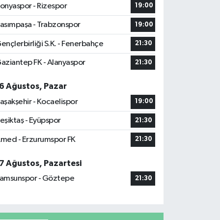
onyaspor - Rizespor
19:00
asımpaşa - Trabzonspor
19:00
ençlerbirliği S.K. - Fenerbahçe
21:30
aziantep FK - Alanyaspor
21:30
6 Ağustos, Pazar
aşakşehir - Kocaelispor
19:00
eşiktaş - Eyüpspor
21:30
med - Erzurumspor FK
21:30
7 Ağustos, Pazartesi
amsunspor - Göztepe
21:30