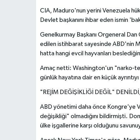
CIA, Maduro'nun yerini Venezuela hükû
Devlet başkanını ihbar eden ismin 'bak
Genelkurmay Başkanı Orgeneral Dan Ca
edilen istihbarat sayesinde ABD'nin Ma
hatta hangi evcil hayvanları beslediğini
Amaç netti: Washington'un "narko-ter
günlük hayatına dair en küçük ayrıntıyı
"REJİM DEĞİŞİKLİĞİ DEĞİL" DENİL
ABD yönetimi daha önce Kongre'ye Ve
değişikliği" olmadığını bildirmişti. D
ülke işgallerine karşı olduğunu savun