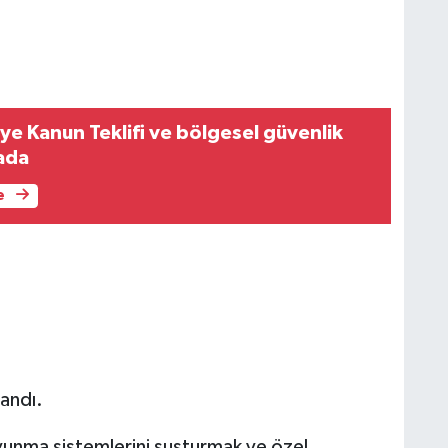
ye Kanun Teklifi ve bölgesel güvenlik
sada
e
ı
landı.
avunma sistemlerini susturmak ve özel