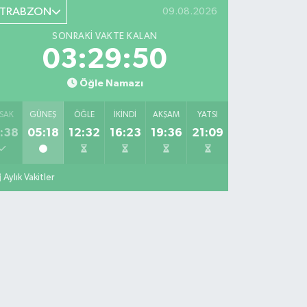
TRABZON
09.08.2026
SONRAKI VAKTE KALAN
03:29:49
Öğle Namazı
SAK
GÜNEŞ
ÖĞLE
İKINDI
AKŞAM
YATSI
:38
05:18
12:32
16:23
19:36
21:09
Aylık Vakitler