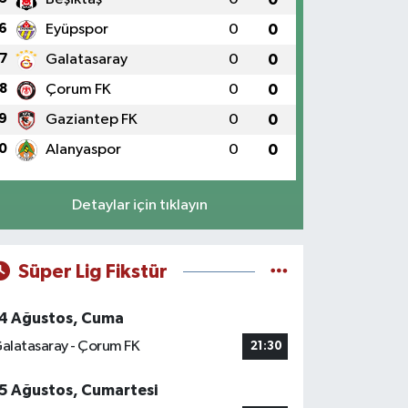
6
Eyüpspor
0
0
7
Galatasaray
0
0
8
Çorum FK
0
0
9
Gaziantep FK
0
0
0
Alanyaspor
0
0
Detaylar için tıklayın
Süper Lig Fikstür
4 Ağustos, Cuma
alatasaray - Çorum FK
21:30
5 Ağustos, Cumartesi