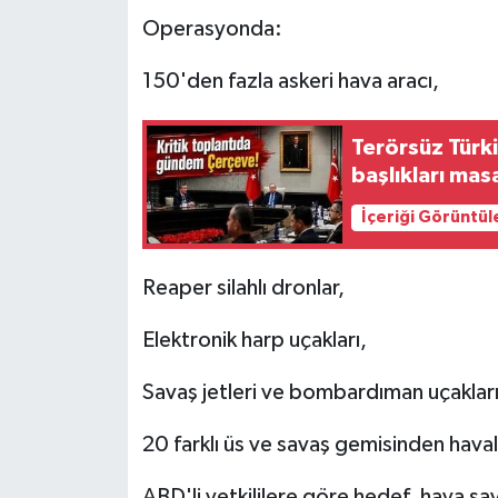
Operasyonda:
150'den fazla askeri hava aracı,
Terörsüz Türki
başlıkları ma
İçeriği Görüntül
Reaper silahlı dronlar,
Elektronik harp uçakları,
Savaş jetleri ve bombardıman uçaklar
20 farklı üs ve savaş gemisinden hava
ABD'li yetkililere göre hedef, hava s