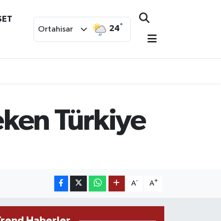
SET
°
24
Ortahisar
ken Türkiye
-
+
A
A
Trend Haberler