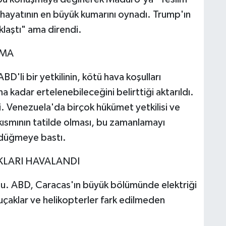
, hayatının en büyük kumarını oynadı. Trump'ın
laştı" ama direndi.
AMA
'li bir yetkilinin, kötü hava koşulları
a kadar ertelenebileceğini belirttiği aktarıldı.
i. Venezuela'da birçok hükümet yetkilisi ve
kısmının tatilde olması, bu zamanlamayı
er düğmeye bastı.
KLARI HAVALANDI
ldu. ABD, Caracas'ın büyük bölümünde elektriği
uçaklar ve helikopterler fark edilmeden