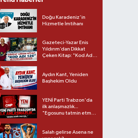
Doğu Karadeniz'in
Hizmetle İmtihanı
Gazeteci-Yazar Enis
Yıldırım’dan Dikkat
Çeken Kitap: "Kod Adı
126" Okurlarla Buluştu
Aydın Kant, Yeniden
Başhekim Oldu
YENİ Parti Trabzon'da
ilk anlaşmazlık...
"Egosunu tatmin etmek
için..."
Salah gelirse Asena ne