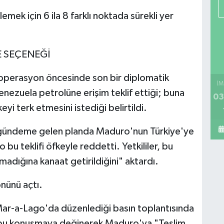
lemek için 6 ila 8 farklı noktada sürekli yer
E SEÇENEĞİ
operasyon öncesinde son bir diplomatik
İM
ezuela petrolüne erişim teklif ettiği; buna
03
i terk etmesini istediği belirtildi.
ta gündeme gelen planda Maduro'nun Türkiye'ye
 teklifi öfkeyle reddetti. Yetkililer, bu
adığına kanaat getirildiğini" aktardı.
nünü açtı.
ar-a-Lago'da düzenlediği basın toplantısında
, bu konuşmaya değinerek Maduro'ya "Teslim