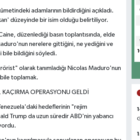
metindeki adamlarının bildirdiğini açıkladı.
an' düzeyinde bir isim olduğu belirtiliyor.
ine, düzenlediği basın toplantısında, elde
duro'nun nerelere gittiğini, ne yediğini ve
1
 bile bildiğini söyledi.
örist" olarak tanımladığı Nicolas Maduro'nun
 bile toplamak.
Dİ, KAÇIRMA OPERASYONU GELDİ
nezuela'daki hedeflerinin "rejim
1
onald Trump da uzun süredir ABD'nin yabancı
G
uyordu.
1