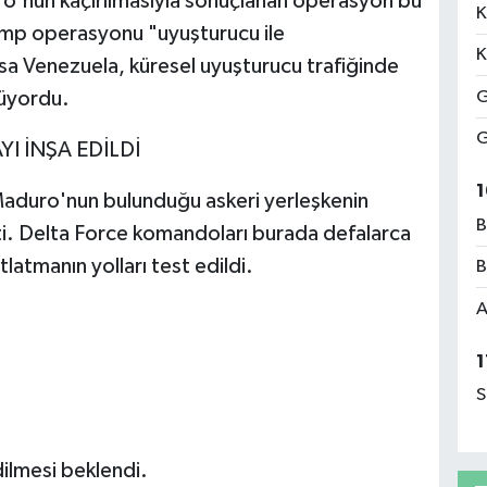
'nun kaçırılmasıyla sonuçlanan operasyon bu
K
Trump operasyonu "uyuşturucu ile
K
a Venezuela, küresel uyuşturucu trafiğinde
G
müyordu.
G
 İNŞA EDİLDİ
1
duro'nun bulunduğu askeri yerleşkenin
B
ti. Delta Force komandoları burada defalarca
tlatmanın yolları test edildi.
B
A
1
S
ilmesi beklendi.