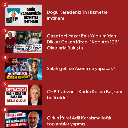
2
Doğu Karadeniz'in Hizmetle
İmtihanı
3
Gazeteci-Yazar Enis Yıldırım’dan
Dikkat Çeken Kitap: "Kod Adı 126"
Okurlarla Buluştu
4
Salah gelirse Asena ne yapacak?
5
CHP Trabzon İl Kadın Kolları Başkanı
belli oldu!
6
Çirkin İftira! Adil Karaismailoğlu
toplantılar yapmış…