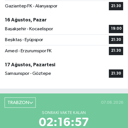
Gaziantep FK - Alanyaspor
21:30
16 Ağustos, Pazar
Başakşehir - Kocaelispor
19:00
Beşiktaş - Eyüpspor
21:30
Amed - Erzurumspor FK
21:30
17 Ağustos, Pazartesi
Samsunspor - Göztepe
21:30
TRABZON
07.08.2026
SONRAKI VAKTE KALAN
02:16:56