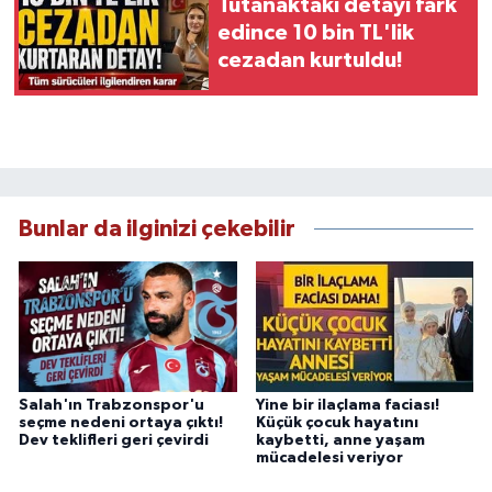
Tutanaktaki detayı fark
edince 10 bin TL'lik
cezadan kurtuldu!
Bunlar da ilginizi çekebilir
Salah'ın Trabzonspor'u
Yine bir ilaçlama faciası!
seçme nedeni ortaya çıktı!
Küçük çocuk hayatını
Dev teklifleri geri çevirdi
kaybetti, anne yaşam
mücadelesi veriyor