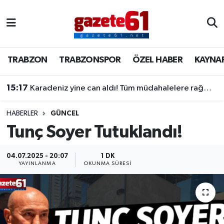
TRABZON
Trabzon Nöbetçi Eczaneler
TRABZON
TRABZONSPOR
ÖZEL HABER
KAYNA
TRABZONSPOR
Trabzon Hava Durumu
15:17
Karadeniz yine can aldı! Tüm müdahalelere rağmen kurtarılamadı
ÖZEL HABER
Trabzon Namaz Vakitleri
KAYNAR KAZAN
Trabzon Trafik Yoğunluk Haritası
HABERLER
GÜNCEL
Tunç Soyer Tutuklandı!
SİYASET
Süper Lig Puan Durumu ve Fikstür
04.07.2025 - 20:07
1 DK
YAYINLANMA
OKUNMA SÜRESI
GÜNDEM
Tüm Manşetler
Son Dakika Haberleri
Haber Arşivi