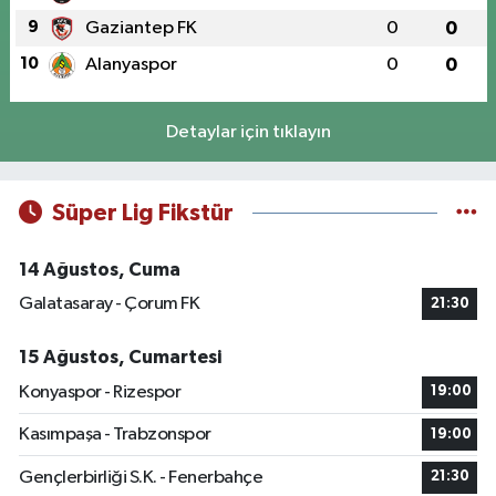
9
Gaziantep FK
0
0
10
Alanyaspor
0
0
Detaylar için tıklayın
Süper Lig Fikstür
14 Ağustos, Cuma
Galatasaray - Çorum FK
21:30
15 Ağustos, Cumartesi
Konyaspor - Rizespor
19:00
Kasımpaşa - Trabzonspor
19:00
Gençlerbirliği S.K. - Fenerbahçe
21:30