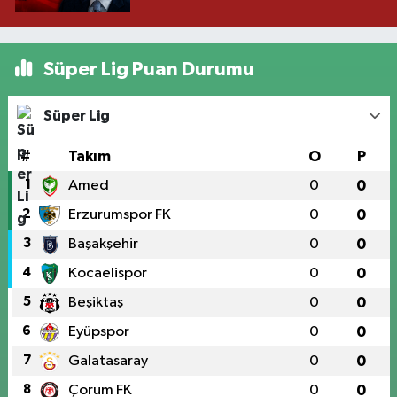
Süper Lig Puan Durumu
Süper Lig
#
Takım
O
P
1
Amed
0
0
2
Erzurumspor FK
0
0
3
Başakşehir
0
0
4
Kocaelispor
0
0
5
Beşiktaş
0
0
6
Eyüpspor
0
0
7
Galatasaray
0
0
8
Çorum FK
0
0