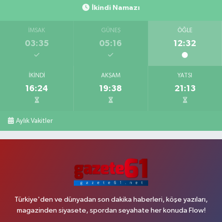
İkindi Namazı
İMSAK
GÜNEŞ
ÖĞLE
03:35
05:16
12:32
İKINDI
AKŞAM
YATSI
16:24
19:38
21:13
Aylık Vakitler
Türkiye'den ve dünyadan son dakika haberleri, köşe yazıları,
magazinden siyasete, spordan seyahate her konuda Flow!