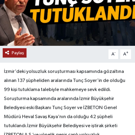
Paylaş
-
+
A
A
İzmir'deki yolsuzluk soruşturması kapsamında gözaltına
alınan 137 şüpheliden aralarında Tunç Soyer'in de olduğu
99 kişi tutuklama talebiyle mahkemeye sevk edildi.
Soruşturma kapsamında aralarında İzmir Büyükşehir
Belediyesi eski Başkanı Tunç Soyer ve İZBETON Genel
Müdürü Heval Savaş Kaya'nın da olduğu 42 şüpheli
tutuklandı.İzmir Büyükşehir Belediyesi ve iştirak şirketi
İZBETON A.Ş.’ye yönelik geniş çaplı yolsuzluk