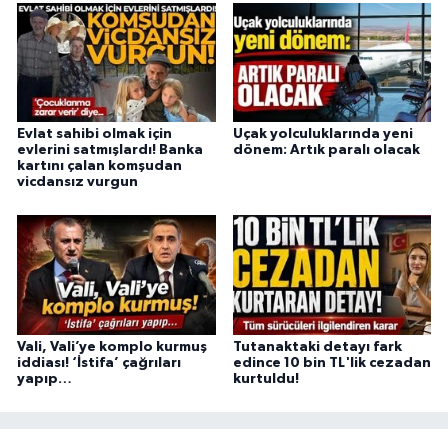
Evlat sahibi olmak için
Uçak yolculuklarında yeni
evlerini satmışlardı! Banka
dönem: Artık paralı olacak
kartını çalan komşudan
vicdansız vurgun
Vali, Vali’ye komplo kurmuş
Tutanaktaki detayı fark
iddiası! ‘İstifa’ çağrıları
edince 10 bin TL'lik cezadan
yapıp…
kurtuldu!