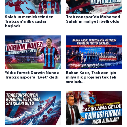
Salah'ın memleketinden
Trabzonspor’da Mohamed
Trabzon’a ilk uçuşlar
Salah’ın maliyeti belli oldu
başladı
Yıldız forvet Darwin Nunez
Bakan Kacır, Trabzon için
Trabzonspor'a 'Evet' dedi
milyarlık projeleri tek tek
sıraladı...