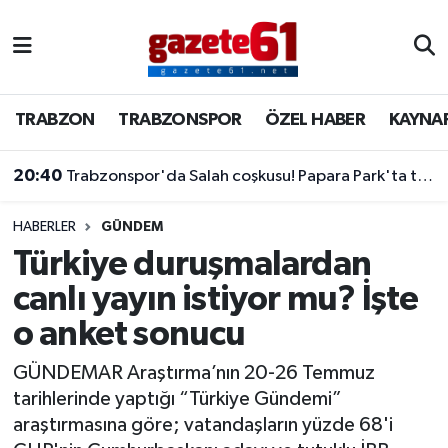
TRABZON
Trabzon Nöbetçi Eczaneler
TRABZON
TRABZONSPOR
ÖZEL HABER
KAYNA
TRABZONSPOR
Trabzon Hava Durumu
20:40
Trabzonspor'da Salah coşkusu! Papara Park'ta tarihi imza töreni
ÖZEL HABER
Trabzon Namaz Vakitleri
KAYNAR KAZAN
Trabzon Trafik Yoğunluk Haritası
HABERLER
GÜNDEM
Türkiye duruşmalardan
SİYASET
Süper Lig Puan Durumu ve Fikstür
canlı yayın istiyor mu? İşte
o anket sonucu
GÜNDEM
Tüm Manşetler
GÜNDEMAR Araştırma’nın 20-26 Temmuz
Son Dakika Haberleri
tarihlerinde yaptığı “Türkiye Gündemi”
araştırmasına göre; vatandaşların yüzde 68'i
Haber Arşivi