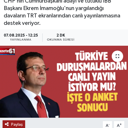
CHP'nin Cumhurbaşkanı adayı ve tutuklu İBB
Başkanı Ekrem İmamoğlu'nun yargılandığı
davaların TRT ekranlarından canlı yayınlanmasına
destek veriyor.
07.08.2025 - 12:25
2 DK
YAYINLANMA
OKUNMA SÜRESI
Paylaş
-
+
A
A