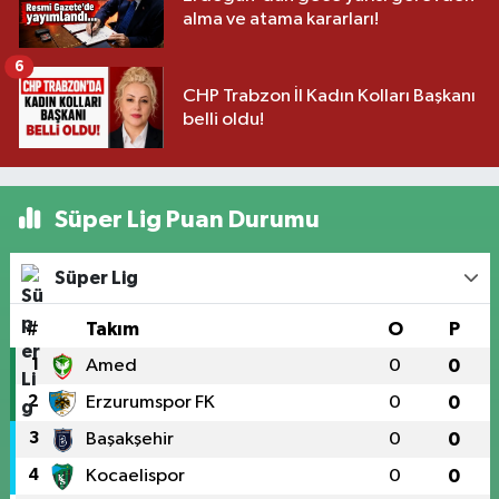
alma ve atama kararları!
6
CHP Trabzon İl Kadın Kolları Başkanı
belli oldu!
Süper Lig Puan Durumu
Süper Lig
#
Takım
O
P
1
Amed
0
0
2
Erzurumspor FK
0
0
3
Başakşehir
0
0
4
Kocaelispor
0
0