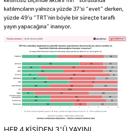
kesintisiz biçimde aktarır mı?” sorusunda
katılımcıların yalnızca yüzde 37’si “evet” derken,
yüzde 49’u “TRT’nin böyle bir süreçte taraflı
yayın yapacağına” inanıyor.
HER 4 KİŞİDEN 3'Ü YAYINI