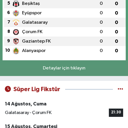
5
Beşiktaş
0
0
6
Eyüpspor
0
0
7
Galatasaray
0
0
8
Çorum FK
0
0
9
Gaziantep FK
0
0
10
Alanyaspor
0
0
Detaylar için tıklayın
Süper Lig Fikstür
14 Ağustos, Cuma
Galatasaray - Çorum FK
21:30
15 Ağustos, Cumartesi