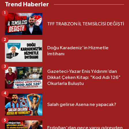
Trend Haberler
1
TFF TRABZON İL TEMSİLCİSİ DEĞİŞTİ
2
Doğu Karadeniz'in Hizmetle
İmtihanı
3
Gazeteci-Yazar Enis Yıldırım’dan
Dikkat Çeken Kitap: "Kod Adı 126"
Okurlarla Buluştu
4
Salah gelirse Asena ne yapacak?
5
Erdoğan'dan gece yarısı görevden