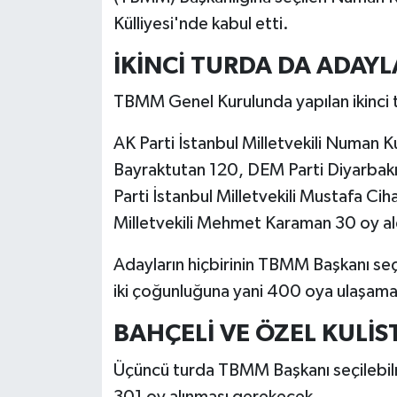
Külliyesi'nde kabul etti.
İKİNCİ TURDA DA ADAY
TBMM Genel Kurulunda yapılan ikinci t
AK Parti İstanbul Milletvekili Numan 
Bayraktutan 120, DEM Parti Diyarbakı
Parti İstanbul Milletvekili Mustafa Cih
Milletvekili Mehmet Karaman 30 oy aldı.
Adayların hiçbirinin TBMM Başkanı seçi
iki çoğunluğuna yani 400 oya ulaşama
BAHÇELİ VE ÖZEL KULİS
Üçüncü turda TBMM Başkanı seçilebilme
301 oy alınması gerekecek.