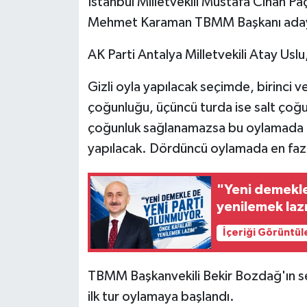
İstanbul Milletvekili Mustafa Cihan Paça
Mehmet Karaman TBMM Başkanı aday
AK Parti Antalya Milletvekili Atay Usl
Gizli oyla yapılacak seçimde, birinci ve
çoğunluğu, üçüncü turda ise salt çoğ
çoğunluk sağlanamazsa bu oylamada en
yapılacak. Dördüncü oylamada en fazl
"Yeni demekle
yenilemek laz
İçeriği Görüntül
TBMM Başkanvekili Bekir Bozdağ'ın seçi
ilk tur oylamaya başlandı.