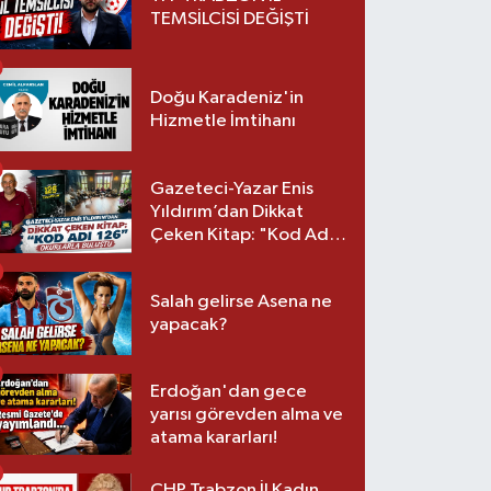
TEMSİLCİSİ DEĞİŞTİ
Doğu Karadeniz'in
Hizmetle İmtihanı
Gazeteci-Yazar Enis
Yıldırım’dan Dikkat
Çeken Kitap: "Kod Adı
126" Okurlarla Buluştu
Salah gelirse Asena ne
yapacak?
Erdoğan'dan gece
yarısı görevden alma ve
atama kararları!
CHP Trabzon İl Kadın