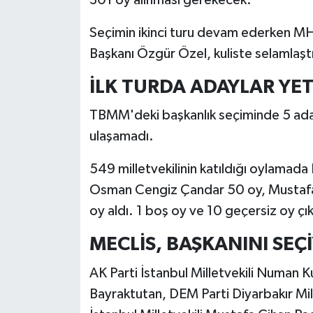
Seçimin ikinci turu devam ederken MH
Başkanı Özgür Özel, kuliste selamlaştı
İLK TURDA ADAYLAR YET
TBMM'deki başkanlık seçiminde 5 aday
ulaşamadı.
549 milletvekilinin katıldığı oylama
Osman Cengiz Çandar 50 oy, Mustafa
oy aldı. 1 boş oy ve 10 geçersiz oy çık
MECLİS, BAŞKANINI SEÇ
AK Parti İstanbul Milletvekili Numan K
Bayraktutan, DEM Parti Diyarbakır Mil