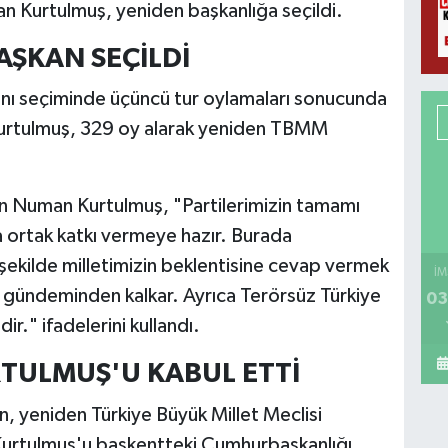
 Kurtulmuş, yeniden başkanlığa seçildi.
ŞKAN SEÇİLDİ
ı seçiminde üçüncü tur oylamaları sonucunda
 Kurtulmuş, 329 oy alarak yeniden TBMM
an Numan Kurtulmuş, "Partilerimizin tamamı
 ortak katkı vermeye hazır. Burada
şekilde milletimizin beklentisine cevap vermek
İM
n gündeminden kalkar. Ayrıca Terörsüz Türkiye
03
r." ifadelerini kullandı.
TULMUŞ'U KABUL ETTİ
 yeniden Türkiye Büyük Millet Meclisi
urtulmuş'u başkentteki Cumhurbaşkanlığı