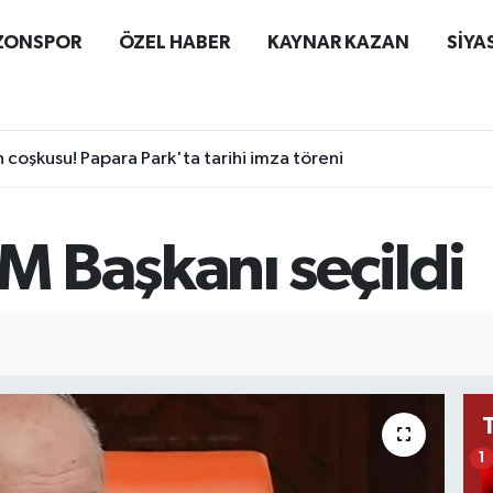
ZONSPOR
ÖZEL HABER
KAYNAR KAZAN
SİYA
coşkusu! Papara Park'ta tarihi imza töreni
 Başkanı seçildi
1