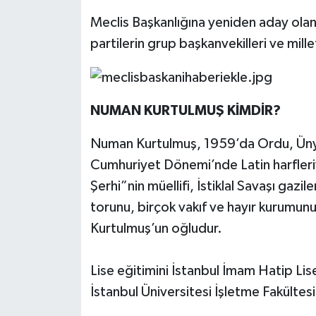
Meclis Başkanlığına yeniden aday olan
partilerin grup başkanvekilleri ve millet
NUMAN KURTULMUŞ KİMDİR?
Numan Kurtulmuş, 1959’da Ordu, Ünye
Cumhuriyet Dönemi’nde Latin harfleriyl
Şerhi”nin müellifi, İstiklal Savaşı ga
torunu, birçok vakıf ve hayır kurumu
Kurtulmuş’un oğludur.
Lise eğitimini İstanbul İmam Hatip Lise
İstanbul Üniversitesi İşletme Fakülte