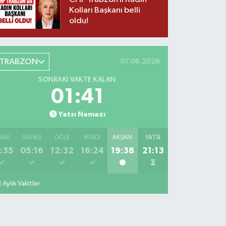
Kolları Başkanı belli
oldu!
TRABZON
07.08.2026
SONRAKI VAKTE KALAN
01:40
Yatsı Namazı
SAK
GÜNEŞ
ÖĞLE
İKINDI
AKŞAM
YATSI
:35
05:16
12:32
16:24
19:38
21:13
Aylık Vakitler