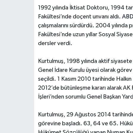
1992 yılında İktisat Doktoru, 1994 tari
Fakültesi’nde doçent unvanı aldı.
AB
çalışmalarını sürdürdü. 2004 yılında pr
Fakültesi’nde uzun yıllar Sosyal Siyas
dersler verdi.
Kurtulmuş, 1998 yılında aktif siyasete g
Genel İdare Kurulu üyesi olarak görev
seçildi. 1 Kasım 2010 tarihinde Halkın 
2012’de bütünleşme kararı alarak AK Pa
İşleri’nden sorumlu Genel Başkan Yard
Kurtulmuş, 29 Ağustos 2014 tarihind
görevine başladı. 63, 64 ve 65. Hük
Hükümet Sözcülüğü yapan Numan Kurtu