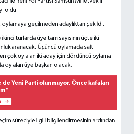
cı ile Yeni Yol Partisi Samsun Milletvekili
ı oldu
u, oylamaya geçilmeden adaylıktan çekildi.
 ikinci turlarda üye tam sayısının üçte iki
unluk aranacak. Üçüncü oylamada salt
 çok oy alan iki aday için dördüncü oylama
a oy alan üye başkan olacak.
 de Yeni Parti olunmuyor. Önce kafaları
ım"
e
m süreciyle ilgili bilgilendirmesinin ardından