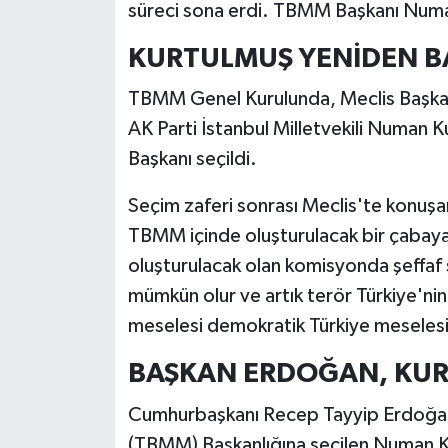
süreci sona erdi. TBMM Başkanı Numan
KURTULMUŞ YENİDEN BA
TBMM Genel Kurulunda, Meclis Başkan
AK Parti İstanbul Milletvekili Numan
Başkanı seçildi.
Seçim zaferi sonrası Meclis'te konuş
TBMM içinde oluşturulacak bir çabaya
oluşturulacak olan komisyonda şeffaf 
mümkün olur ve artık terör Türkiye'ni
meselesi demokratik Türkiye meselesidi
BAŞKAN ERDOĞAN, KUR
Cumhurbaşkanı Recep Tayyip Erdoğan,
(TBMM) Başkanlığına seçilen Numan K