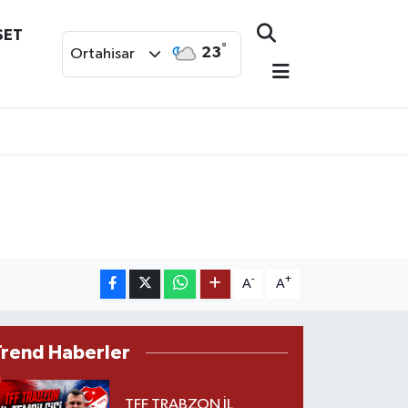
SET
°
23
Ortahisar
-
+
A
A
Trend Haberler
TFF TRABZON İL