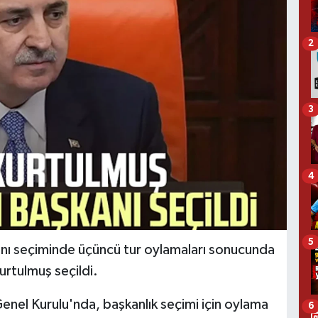
2
3
4
5
ı seçiminde üçüncü tur oylamaları sonucunda
rtulmuş seçildi.
enel Kurulu'nda, başkanlık seçimi için oylama
6